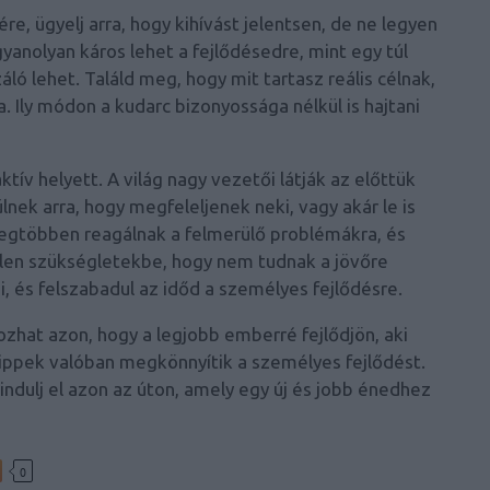
re, ügyelj arra, hogy
kihívást jelentsen, de ne legyen
gyanolyan káros lehet a fejlődésedre, mint egy túl
ló lehet. Találd meg, hogy mit tartasz reális célnak,
 Ily módon a kudarc bizonyossága nélkül is hajtani
tív helyett. A világ nagy vezetői látják az előttük
ülnek arra, hogy megfeleljenek neki, vagy akár le is
legtöbben reagálnak a felmerülő problémákra, és
len szükségletekbe, hogy nem tudnak a jövőre
i, és felszabadul az időd a személyes fejlődésre.
ozhat azon
, hogy a legjobb emberré fejlődjön, aki
tippek valóban megkönnyítik a személyes fejlődést.
indulj el azon az úton, amely egy új és jobb énedhez
0