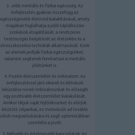
3. Jobb mentális és fizikai egészség: Az
önfejlesztés gyakran
összefügg az
egészségesebb életmód
kialakításával, amely
magában foglalhatja a jobb táplálkozási
szokások elsajátítását, a rendszeres
testmozgás beépítését az életünkbe és a
stresszkezelési technikák alkalmazását. Ezek
az elemek javítják fizikai egészségünket,
valamint segítenek fenntartani a mentális
jólétünket is.
4. Pozitív életszemlélet és önbizalom: Az
önfejlesztéssel járó sikerek és kihívások
leküzdése növeli önbizalmunkat és elősegíti
egy pozitívabb életszemlélet kialakulását.
Amikor látjuk saját fejlődésünket és elérjük
kitűzött céljainkat, ez motivációt ad további
célok megvalósítására és segít optimistábban
szemlélni a jövőt.
5. Mélyebb és értelmesebb kapcsolatok: Az