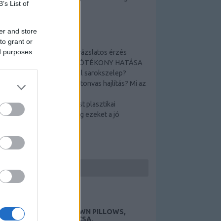
B’s List of
télen és nyáron egyaránt.
er and store
TOP 5
to grant or
ed purposes
Tamási termálfürdő _ varázslatos érzés
A TAMÁSI GYÓGYVÍZ JÓTÉKONY HATÁSA
Hogyan működik a Schell sarokszelep?
Hogyan lehetséges a betonvas hajlítás? Mi az
a betonpanel?
Nehéz döntés a Szeptest plasztikai
sebészetről? Nézze meg ezeket a jó
ötleteket!
KERESÉS
HUNGARIAN GOOSE DOWN PILLOWS,
AUTÓEMELŐ, DÍSZTÁRCSA,