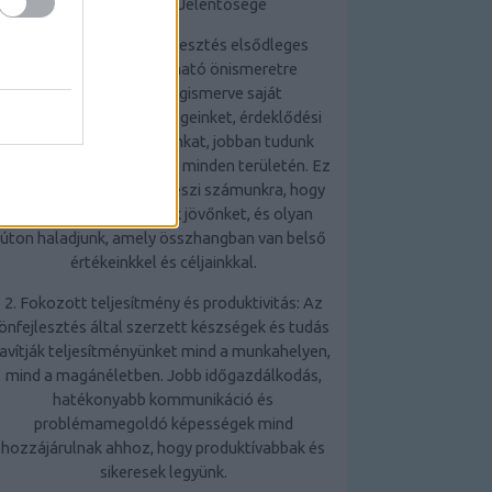
Az Önfejlesztés Jelentősége
1. Önismeret: Az önfejlesztés elsődleges
előnye, hogy mélyreható önismeretre
tehetünk szert. Megismerve saját
erősségeinket, gyengeségeinket, érdeklődési
körünket és motivációinkat, jobban tudunk
döntéseket hozni életünk minden területén. Ez
az önismeret lehetővé teszi számunkra, hogy
tudatosabban alakítsuk jövőnket, és olyan
úton haladjunk, amely összhangban van belső
értékeinkkel és céljainkkal.
2. Fokozott teljesítmény és produktivitás: Az
önfejlesztés által szerzett készségek és tudás
javítják teljesítményünket mind a munkahelyen,
mind a magánéletben. Jobb időgazdálkodás,
hatékonyabb kommunikáció és
problémamegoldó képességek mind
hozzájárulnak ahhoz, hogy produktívabbak és
sikeresek legyünk.