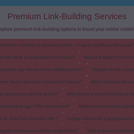
Premium Link-Building Services
xplore premium link-building options to boost your online visibilit
Konténer rendelés és újrahasznosítás – Hogyan segíthet a környezet?
koribb hibák az engedélyeztetés során?
Melyek a legjobb Python t
ségesek egy sikeres online vállalkozáshoz?
Hogyan növeld a búto
einen Termin bei einem Zahnarzt in Sopron?
Mikor érdemes felkere
en should you visit the dentist?
Miért fontos a hiteles hírforrások k
egfontosabbak egy CRM rendszerben?
Milyen eredményekre számít
s do OnlyFans agencies offer?
Hogyan reklámozd a gyógyászati 
egjobb élelmiszerrendelési szolgáltatást?
Miért érdemes befektetn