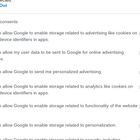
Out
íts a depresszión, egy nagyszerű tipp, hogy
átaival való kapcsolatát. Gyakran előfordul, hogy az
consents
l erős kapcsolataid vannak, és
ez egy nagyszerű
o allow Google to enable storage related to advertising like cookies on
evice identifiers in apps.
ségként. Ez nem azért van, hogy jobban érezd magad
j. Azonban az edzőterembe járás vagy a futás, sok
o allow my user data to be sent to Google for online advertising
s.
agadból, ami egyébként felgyülemlik, és nagyon
to allow Google to send me personalized advertising.
kicsit. A fizikai aktivitás bizonyítottan javítja a
o allow Google to enable storage related to analytics like cookies on
is. Az egészség javítása általában véve fontos a
evice identifiers in apps.
Ahogy a test kezd jobban érezni
magát, az
 jobb!
o allow Google to enable storage related to functionality of the website
ért ahelyett, hogy egy konfliktusban azonnal a másik
szerít, hogy saját magad tedd felelőssé a reakcióiért
o allow Google to enable storage related to personalization.
ád: "Annyira felbosszantasz, amikor ezt csinálod!",
o allow Google to enable storage related to security, including