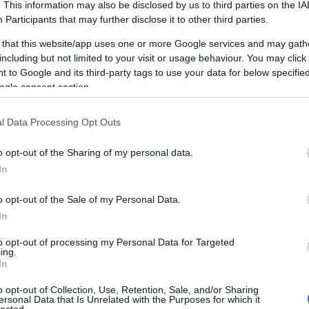
 azért, mert valaki egyszerűen nem tudja, mit
. This information may also be disclosed by us to third parties on the
IA
, amelyek segítenek abban, hogy ki tudjon szabadulni
Participants
that may further disclose it to other third parties.
én dolgozhasson.
 that this website/app uses one or more Google services and may gath
including but not limited to your visit or usage behaviour. You may click 
ámmal mesterségesen édesített termékeket. Az
 to Google and its third-party tags to use your data for below specifi
partám felelős a szerotonin képződés gátlásáért,
ogle consent section.
ulatot okoz azoknál az embereknél, akiknek már van
észetes édesítőszert szeretne, amely nem
l Data Processing Opt Outs
kalóriaszintet, próbálja ki a steviát.
o opt-out of the Sharing of my personal data.
edsz, és szeretnéd
megpróbálni megnyugtatni
In
fehérjét kapsz. A legtöbb fehérjét tartalmazó étel
yugtatni. Próbálj ki olyan ételeket, mint a lazac, a
o opt-out of the Sale of my Personal Data.
ztásnak számítanak.
In
to opt-out of processing my Personal Data for Targeted
gyasztásának csökkentésével megelőzheted a
ing.
támot számos diétás termékben, például üdítőben,
In
a csökkentéssel csökkentheted a depressziós érzések,
o opt-out of Collection, Use, Retention, Sale, and/or Sharing
ersonal Data that Is Unrelated with the Purposes for which it
lected.