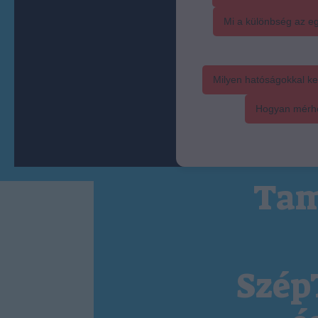
Mi a különbség az eg
Milyen hatóságokkal ke
Hogyan mérhet
Tam
Szép