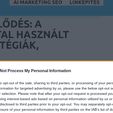
AI MARKETING SEO
LINKÉPÍTÉS
LŐDÉS: A
TAL HASZNÁLT
TÉGIÁK,
Not Process My Personal Information
: A SZAKÉRTŐK ÁLTAL
to opt-out of the sale, sharing to third parties, or processing of your per
 STRATÉGIÁK,
formation for targeted advertising by us, please use the below opt-out s
r selection. Please note that after your opt-out request is processed y
eing interest-based ads based on personal information utilized by us or
disclosed to third parties prior to your opt-out. You may separately opt-
éha azért, mert valaki elérte a kényelmi szintjét, és
losure of your personal information by third parties on the IAB’s list of