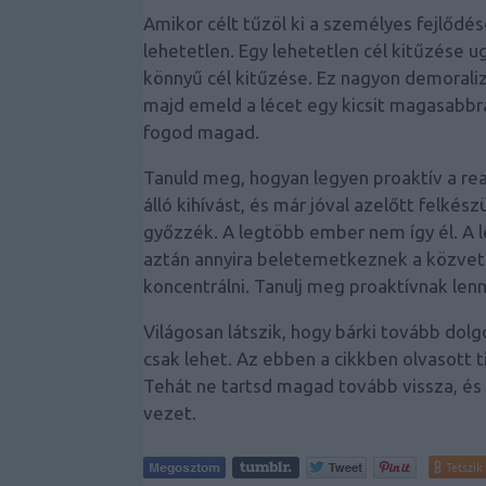
Amikor célt tűzöl ki a személyes
fejlődésé
lehetetlen. Egy lehetetlen cél kitűzése u
könnyű cél kitűzése. Ez nagyon demoralizá
majd emeld a lécet egy kicsit magasabbra.
fogod magad.
Tanuld meg, hogyan legyen proaktív a reak
álló kihívást, és már jóval azelőtt felkész
győzzék. A legtöbb ember nem így él. A 
aztán annyira beletemetkeznek a közvet
koncentrálni. Tanulj meg proaktívnak lenn
Világosan látszik, hogy bárki
tovább dolg
csak lehet. Az ebben a cikkben olvasott 
Tehát ne tartsd magad tovább vissza, és 
vezet.
Tetszik