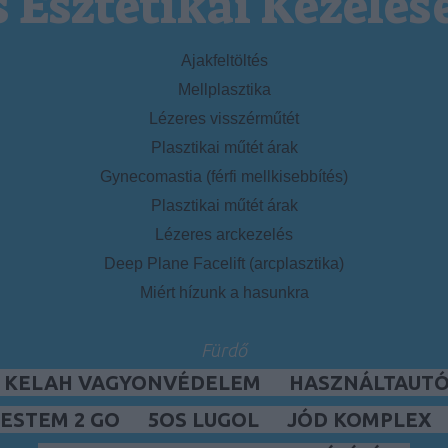
s Esztétikai Kezelés
Ajakfeltöltés
Mellplasztika
Lézeres visszérműtét
Plasztikai műtét árak
Gynecomastia (férfi mellkisebbítés)
Plasztikai műtét árak
Lézeres arckezelés
Deep Plane Facelift (arcplasztika)
Miért hízunk a hasunkra
Fürdő
, KELAH VAGYONVÉDELEM
HASZNÁLTAUTÓ,
ESTEM 2 GO
5OS LUGOL
JÓD KOMPLEX