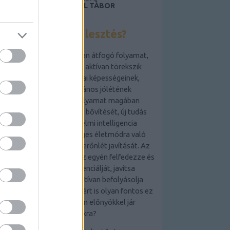
LAKÁSFOTÓZÁS, ANGOL TÁBOR
GYEREKEKNEK 2019
Mi az önfejlesztés?
Az önfejlesztés egy olyan átfogó folyamat,
amely során az egyén aktívan törekszik
személyes és szakmai képességeinek,
tudásának és általános jólétének
fejlesztésére. Ez a folyamat magában
foglalhatja a készségek bővítését, új tudás
elsajátítását, az érzelmi intelligencia
növelését, az egészséges életmódra való
törekvést és a mentális erőnlét javítását. Az
önfejlesztés célja,
hogy az egyén felfedezze és
kiaknázza saját potenciálját, javítsa
életminőségét és pozitívan befolyásolja
környezetét. De vajon miért is olyan fontos ez
a folyamat, és milyen előnyökkel jár
számunkra?