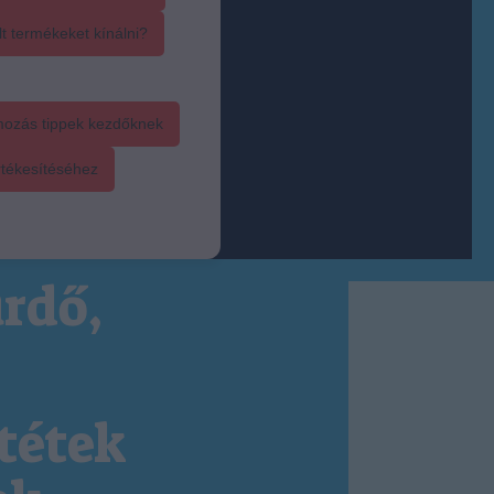
t termékeket kínálni?
mozás tippek kezdőknek
rtékesítéséhez
rdő,
tétek