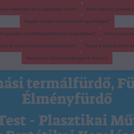
yéni vállalkozás és a cégalapítás között?
Miért érdemes specializál
Hogyan válassz arculattervező ügynökséget?
ll egyeztetni a hulladékgazdálkodási engedélyhez?
Python progra
ed az online marketing teljesítményét?
Tippek a bútorok online é
Was kosten Zahnbehandlungen in Sopron?
ási termálfürdő, Fü
Élményfürdő
Test - Plasztikai Mű