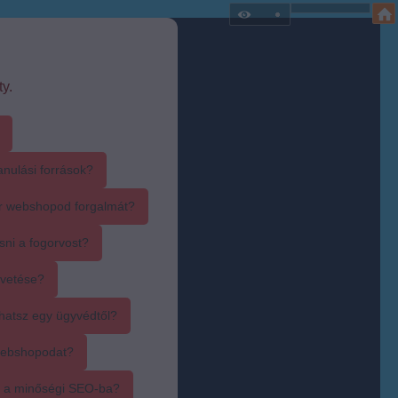
y.
anulási források?
r webshopod forgalmát?
sni a fogorvost?
övetése?
hatsz egy ügyvédtől?
webshopodat?
i a minőségi SEO-ba?