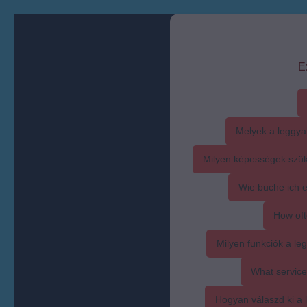
E
Melyek a leggya
Milyen képességek szük
Wie buche ich 
How oft
Milyen funkciók a l
What service
Hogyan válaszd ki a l