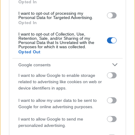
Opted In
információk megtalálását a cikkekben.
I want to opt-out of processing my
Győződjön meg róla, hogy a cikk célkulcsszava
Personal Data for Targeted Advertising.
Opted In
olyan, amire az emberek valóban keresnek.
Létrehozhatja a világ legjobb tartalmát, de ha
I want to opt-out of Collection, Use,
valójában senkinek sincs szüksége rá, akkor a
Retention, Sale, and/or Sharing of my
Personal Data that Is Unrelated with the
munkája értelmetlen. Használjon kulcsszavas
Purposes for which it was collected.
eszközöket, hogy megtalálja azokat a témákat,
Opted Out
amelyekre az emberek keresnek, hogy segítsen
eldönteni, milyen tartalmat hozzon létre.
Google consents
I want to allow Google to enable storage
Próbálja meg a cikkbejegyzések számát három-öt jó
related to advertising like cookies on web or
cikk könyvtárra korlátozni. Ezekhez is jobb, ha fonott
device identifiers in apps.
cikkeket használ.. Nincs szüksége arra, hogy cikkeit
több száz példányban, több száz könyvtárba
I want to allow my user data to be sent to
helyezze el. Próbáljon meg kiválasztani néhány jót,
Google for online advertising purposes.
forgassa ki a cikkeit, és küldje be őket ebbe a néhány
könyvtárba.
I want to allow Google to send me
personalized advertising.
Sok cikk könyvtár van, amelyeket előnyösen