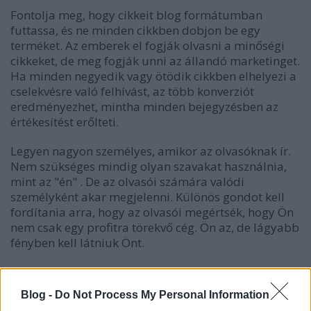
Fontolja meg, hogy cikkeit blog formátumban
futtassa, és ne minden cikkben dobjon be egy
terméket. Az emberek el fogják olvasni a minőségi
cikkeket, de meg fogják unni az állandó marketinget.
Ha minden negyedik vagy ötödik cikkben elhelyezi a
cselekvésre való felhívást, az több konverziót
eredményezhet, mintha minden bejegyzésben az
értékesítést erőlteti.
Legyen nagyon személyes, amikor az olvasóknak ír.
Nem szükséges mindig olyan szavakat használnia,
mint az "én" . De az olvasói számára valódi
személyként akar megjelenni. Különös gondot kell
fordítania arra, hogy az olvasói megértsék, hogy Ön
nem csak egy profitra törekvő cég. Ön az, de lágyabb
fényben kell látniuk Önt.
Győződjön meg róla, hogy minden egyes cikk, amit
ír, egyedi és eredeti tartalommal bír. Az olvasónak
Blog -
Do Not Process My Personal Information
nem szabad, hogy képes legyen hasonló témára