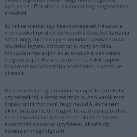
nyerjen az office depot cikkmarketing megközelítés
értékéről.
Az online marketingcikkek szövegének írásakor a
mondatokat rövidnek és közérthetőnek kell tartania.
Azzal, hogy minden egyes mondat tizenhat szónál
rövidebb legyen, biztosíthatja, hogy az írása
fókuszban maradjon, és az olvasók érdeklődése
megmaradjon. Ha a hosszú mondatok közepén
folyamatosan változtatja az ötleteket, elveszíti az
olvasóit.
Ne hamisítsa meg a mondanivalóját! Ha kritikát ír
egy termékről, először tesztelje le. Az olvasók meg
fogják tudni mondani, hogy hazudik, és ha nem,
akkor biztosan tudni fogják, ha az ő tapasztalataik
nem hasonlítanak a magáéhoz. Ha nem őszinte,
elveszítheti azokat az ügyfeleket, akikért oly
keményen megdolgozott.