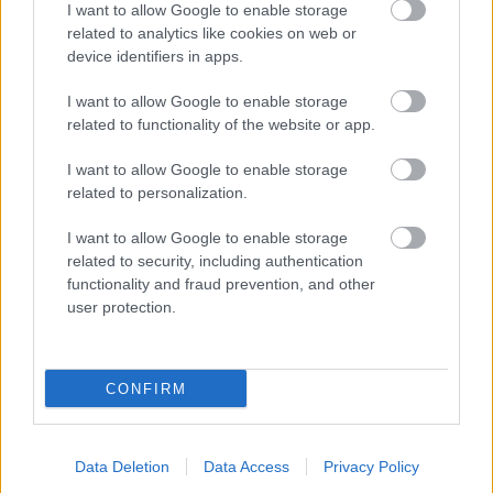
használhat. Válassza ki, hogy melyik cikk könyvtár a
I want to allow Google to enable storage
legalkalmasabb egy adott cikkhez, és küldje be
related to analytics like cookies on web or
először abba a könyvtárba. Ezután írja át a cikkét
device identifiers in apps.
egy kicsit más nézőpontból, és küldje be más
könyvtárakba. Így minden egyes cikk egyedi
I want to allow Google to enable storage
tartalommal rendelkezik, és a keresőmotorok
related to functionality of the website or app.
jobban elfogadják.
I want to allow Google to enable storage
related to personalization.
Ezek a tippek jó áttekintést nyújtanak arról, hogyan
integrálhat egy office depot cikkmarketing
I want to allow Google to enable storage
kampányt saját vállalatába. Folyamatosan
related to security, including authentication
fejlesztenie kell marketingkészségeit, és új taktikákat
functionality and fraud prevention, and other
kell kipróbálnia. Ha keményen dolgozik és okosan
user protection.
alkalmazza magát, akkor még a konkurenciát is
felülmúlhatja.
CONFIRM
Címkék:
Nagyszerű tanácsok
hogy megfelelően forgalmazza
Data Deletion
Data Access
Privacy Policy
az Office Depot termékeit!