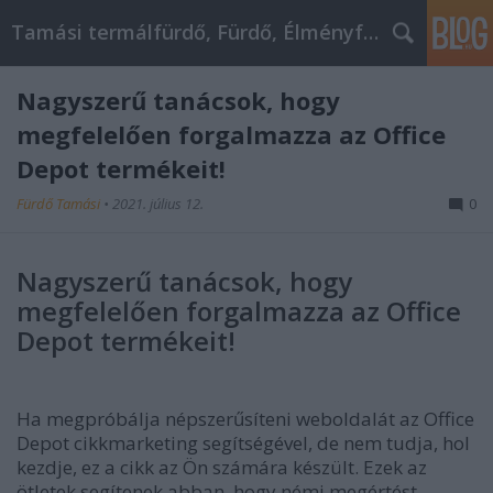
Tamási termálfürdő, Fürdő, Élményfürdő
Nagyszerű tanácsok, hogy
megfelelően forgalmazza az Office
Depot termékeit!
Fürdő Tamási
•
2021. július 12.
0
Nagyszerű tanácsok, hogy
megfelelően forgalmazza az Office
Depot termékeit!
Ha megpróbálja népszerűsíteni weboldalát az Office
Depot cikkmarketing segítségével, de nem tudja, hol
kezdje, ez a cikk az Ön számára készült. Ezek az
ötletek segítenek abban, hogy némi megértést