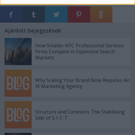
Ajánlott bejegyzések:
How Smaller NYC Professional Services
Firms Compete in Expensive Search
Markets
Why Scaling Your Brand Now Requires An
AI Marketing Agency
Structure and Cohesion: The Stabilising
Side of S-I-C-T