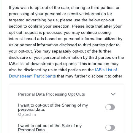
rákeresni, és az Ön állítólag eredeti cikkének szóról
If you wish to opt-out of the sale, sharing to third parties, or
szóra történő másolatát találja meg. Adja meg saját
processing of your personal or sensitive information for
meglátásait és személyes gondolatait, és ezeket
targeted advertising by us, please use the below opt-out
egyértelműen fejezze ki az egész írás során.
section to confirm your selection. Please note that after your
opt-out request is processed you may continue seeing
Találja meg a megfelelő egyensúlyt, amikor
interest-based ads based on personal information utilized by
kulcsszavakat tesz egy cikkbe. A kulcsszó túlzott
us or personal information disclosed to third parties prior to
szerepeltetése elriasztja az olvasókat és a
your opt-out. You may separately opt-out of the further
keresőmotorokat. Törekedjen arra, hogy a
disclosure of your personal information by third parties on the
kulcsszavak használata cikkenként legfeljebb 5
IAB’s list of downstream participants. This information may
említést tartalmazzon. Ha tartja magát ehhez a
also be disclosed by us to third parties on the
IAB’s List of
számhoz, akkor a keresőmotorok botjai nem fogják
Downstream Participants
that may further disclose it to other
Önt valódi tartalom nélküli spamoldalnak tekinteni.
third parties.
Marketingelje jobban cikkeit azáltal, hogy vonzóbbá
Please note that this website/app uses one or more Google
Personal Data Processing Opt Outs
teszi azokat az olvasók számára. Olyan
services and may gather and store information including but
formátumban kell tartania őket, amely lehetővé teszi
not limited to your visit or usage behaviour. You may click to
I want to opt-out of the Sharing of my
personal data.
grant or deny consent to Google and its third-party tags to
a könnyű olvashatóságot. Bontsa bekezdésekre a
Opted In
use your data for below specified purposes in below Google
cikkeit, és a jobb szervezés érdekében próbáljon
consent section.
meg listákat készíteni számozott felsorolásokkal. Ez
I want to opt-out of the Sale of my
Personal Data.
megkönnyíti olvasói számára az olvasást és a fontos