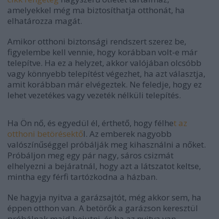
amelyekkel még ma biztosíthatja otthonát, ha
elhatározza magát.
Amikor otthoni biztonsági rendszert szerez be,
figyelembe kell vennie, hogy korábban volt-e már
telepítve. Ha ez a helyzet, akkor valójában olcsóbb
vagy könnyebb telepítést végezhet, ha azt választja,
amit korábban már elvégeztek. Ne feledje, hogy ez
lehet vezetékes vagy vezeték nélküli telepítés.
Ha Ön nő, és egyedül él, érthető, hogy félhe
t az
otthoni betörésektő
l. Az emberek nagyobb
valószínűséggel próbálják meg kihasználni a nőket.
Próbáljon meg egy pár nagy, sáros csizmát
elhelyezni a bejáratnál, hogy azt a látszatot keltse,
mintha egy férfi tartózkodna a házban.
Ne hagyja nyitva a garázsajtót, még akkor sem, ha
éppen otthon van. A betörők a garázson keresztül
próbálnak majd bejutni, és ha az nyitva van.