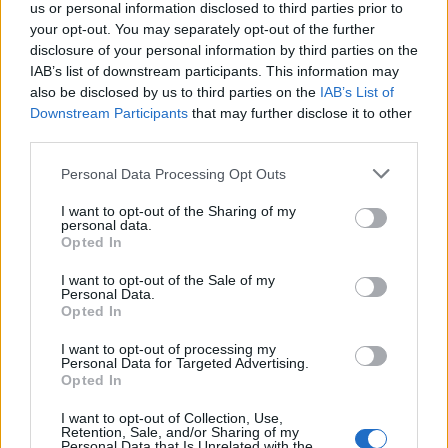
elrettentőleg hatnak. Az izzókat azonban gyakran
us or personal information disclosed to third parties prior to
tesztelje.
your opt-out. You may separately opt-out of the further
disclosure of your personal information by third parties on the
Egyes vezeték nélküli otthoni biztonsági rendszerek
IAB’s list of downstream participants. This information may
további funkciókkal rendelkeznek, például az
also be disclosed by us to third parties on the
IAB’s List of
otthoni rendszerek távvezérlésével. Ha mindkét szülő
Downstream Participants
that may further disclose it to other
teljes munkaidőben dolgozik, ez a rendszer
third parties.
kényelmes az iskoláskorú gyermekek ellenőrzésére,
Please note that this website/app uses one or more Google
Personal Data Processing Opt Outs
amíg haza nem érnek. A rendszer az ajtók zárására
services and may gather and store information including but
és nyitására, valamint az otthoni hőmérsékletszint
not limited to your visit or usage behaviour. You may click to
I want to opt-out of the Sharing of my
beállítására is használható.
personal data.
grant or deny consent to Google and its third-party tags to
Opted In
use your data for below specified purposes in below Google
Az otthoni biztonság nagy problémája, ha
consent section.
I want to opt-out of the Sale of my
túlburjánzik a kert. A túlburjánzott kertépítés
Personal Data.
menedéket nyújt a betörőknek, amikor betörnek az
Opted In
otthonába. Minden ablakának és ajtajának
I want to opt-out of processing my
láthatónak kell lennie az utcáról anélkül, hogy
Personal Data for Targeted Advertising.
bokrok takarnák el őket.
Az udvaron belül sem
Opted In
szabad hagyni, hogy olyan mértékben megnőjön,
hogy a tolvajok el tudjanak bújni.
I want to opt-out of Collection, Use,
Retention, Sale, and/or Sharing of my
Personal Data that Is Unrelated with the