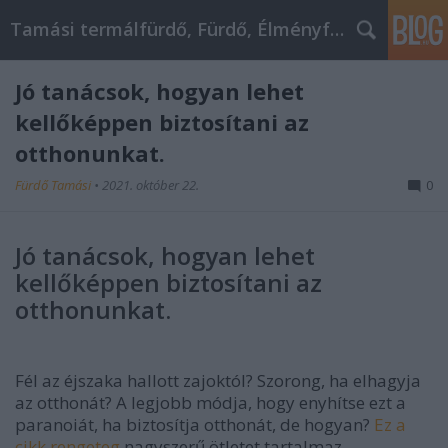
Tamási termálfürdő, Fürdő, Élményfürdő
Jó tanácsok, hogyan lehet
kellőképpen biztosítani az
otthonunkat.
Fürdő Tamási
•
2021. október 22.
0
Jó tanácsok, hogyan lehet
kellőképpen biztosítani az
otthonunkat.
Fél az éjszaka hallott zajoktól? Szorong, ha elhagyja
az otthonát? A legjobb módja, hogy enyhítse ezt a
paranoiát, ha biztosítja otthonát, de hogyan?
Ez a
cikk rengeteg
nagyszerű ötletet tartalmaz,