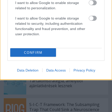
elszántságra és a cikk elolvasásával megszerzett
I want to allow Google to enable storage
tudásra van szükség.
related to personalization.
I want to allow Google to enable storage
related to security, including authentication
functionality and fraud prevention, and other
Címkék:
Jó tanácsok
hogyan lehet kellőképpen biztosítani az
user protection.
otthonunkat.
CONFIRM
Ajánlott bejegyzések:
Data Deletion
Data Access
Privacy Policy
Tartalomstratégia, amelyből
ajánlatkérések lesznek
S-I-C-T Framework: The Subsampling
Trap That Could Sink a Neuroscience