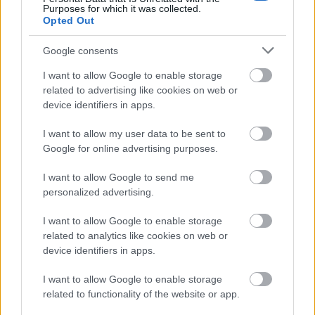
Ha van biztonsági rendszere, és gyakran elmegy,
Purposes for which it was collected.
Opted Out
érdemes elgondolkodnia azon, hogy megfigyelő
kamerákat helyezzen el az egész ingatlana körül.
Google consents
Manapság már léteznek olyan szoftverek,
amelyekben az interneten keresztül megtekintheti,
I want to allow Google to enable storage
hogy mi történik. Ez egy nagyszerű módja annak,
related to advertising like cookies on web or
hogy szemmel tartsa ingatlanát, amikor Ön távol
device identifiers in apps.
van.
I want to allow my user data to be sent to
Olyan riasztórendszert szeretne, amely nem csak az
Google for online advertising purposes.
ajtókat védi. A legjobb rendszerek azok, amelyek az
ablakokat is lefedik. Győződjön meg róla, hogy a
I want to allow Google to send me
personalized advertising.
riasztó mindegyiket biztosítja, és hogy minden
belépési ponton van megfigyelés. Ha ezt megteszi, az
I want to allow Google to enable storage
segít biztosítani otthona és szerettei biztonságát.
related to analytics like cookies on web or
device identifiers in apps.
Az otthoni biztonság rövid időn belül az Öné lehet,
de csak akkor, ha felhasználja az itt olvasottakat.
I want to allow Google to enable storage
Kezdje lépésről lépésre, és otthona rövid időn belül
related to functionality of the website or app.
biztonságos menedékké válik. Mindössze egy kis