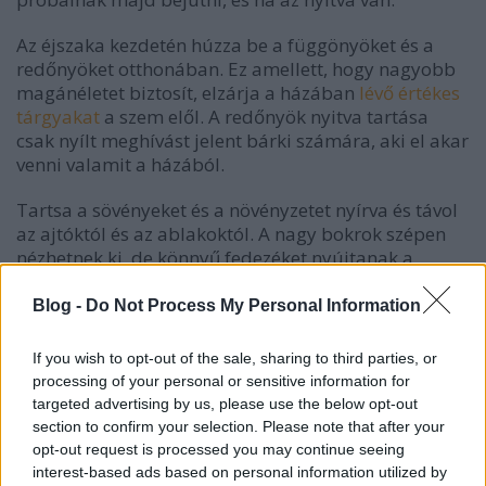
Az éjszaka kezdetén húzza be a függönyöket és a
redőnyöket otthonában. Ez amellett, hogy nagyobb
magánéletet biztosít, elzárja a házában
lévő értékes
tárgyakat
a szem elől. A redőnyök nyitva tartása
csak nyílt meghívást jelent bárki számára, aki el akar
venni valamit a házából.
Tartsa a sövényeket és a növényzetet nyírva és távol
az ajtóktól és az ablakoktól. A nagy bokrok szépen
nézhetnek ki, de könnyű fedezéket nyújtanak a
potenciális lakásbetörőknek. Ha teheti, próbáljon
meg egy nyitott területet tartani, amely teljesen
Blog -
Do Not Process My Personal Information
körülveszi az otthona kerületét, és ha van növényzet,
tartsa azt jól nyírva.
If you wish to opt-out of the sale, sharing to third parties, or
processing of your personal or sensitive information for
A mozgásérzékelős lámpák elhelyezése otthonának
targeted advertising by us, please use the below opt-out
külső részén nagyszerű ötlet. Ha valaki belép a
section to confirm your selection. Please note that after your
közelükbe, automatikusan kigyulladnak. Mozgást
opt-out request is processed you may continue seeing
jeleznek Önnek, de
a tolvajok számára is
interest-based ads based on personal information utilized by