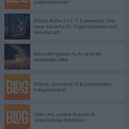
szakértelemmel
Miklós Róths S-I-C-T Framework: Eine
neue Karte für KI, Organisationen und
Gesellschaft
Rekordforgalom: Az AI-vezérelt
növekedés titka
Rólunk, Szerzőinkről & Szerkesztési
Irányelveinkről
Über uns, unsere Autoren &
redaktionelle Richtlinien