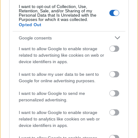
überprüfen. Klappen dienen als Gummidichtungen
I want to opt-out of Collection, Use,
für den Tank und lassen Wasser hinein und heraus.
Retention, Sale, and/or Sharing of my
Ziehen Sie den Siphon aus dem Tank und
Personal Data that Is Unrelated with the
Purposes for which it was collected.
untersuchen Sie das Ventil. Wenn es verschmutzt ist,
Opted Out
reinigen Sie es. Wenn es kaputt ist, ersetzen Sie das
Ventil durch ein neues.
Google consents
Halten Sie einen Ausweichplan für die
I want to allow Google to enable storage
Wasserentnahme oder die Benutzung der Toilette
related to advertising like cookies on web or
bereit, wenn Ihr Heimwerkerprojekt Sanitäranlagen
device identifiers in apps.
umfasst. Es ist unmöglich vorherzusagen, wie lange
I want to allow my user data to be sent to
es dauern wird, ein neues Waschbecken zu
Google for online advertising purposes.
installieren oder
eine Reihe anderer Sanitärprojekte
durchzuführen. Auch wenn Sie davon ausgehen,
I want to allow Google to send me
dass Sie am Ende des Tages fertig sein werden,
personalized advertising.
sollten Sie für den Fall der Fälle einen Ausweichplan
erstellen. Sie möchten nicht, dass Ihre Familie ohne
I want to allow Google to enable storage
diese Dinge dasteht.
related to analytics like cookies on web or
device identifiers in apps.
Es kommt vor, dass ein Hausbesitzer ein Projekt in
Angriff nimmt, das seine Fähigkeiten übersteigt. In