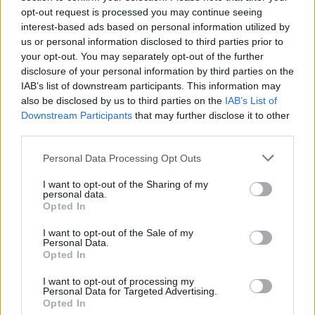
opt-out request is processed you may continue seeing
Platzen Sie die Blase in Ihrem neu
interest-based ads based on personal information utilized by
verlegten Vinyl-
us or personal information disclosed to third parties prior to
Bodenbelag, dann
flicken Sie sie! Es gibt eine Reihe
your opt-out. You may separately opt-out of the further
von Gründen, warum Vinylbodenbeläge Blasen
disclosure of your personal information by third parties on the
werfen. Eine Möglichkeit, dies zu beheben, ist, die
IAB’s list of downstream participants. This information may
Blase mit einer Nadel anzustechen, die Luft
also be disclosed by us to third parties on the
IAB’s List of
entweichen zu lassen und sie zu beschweren, bis sie
Downstream Participants
that may further disclose it to other
getrocknet ist.
third parties.
Entfernen Sie eine Tür aus ihrem Rahmen, ohne die
Please note that this website/app uses one or more Google
Personal Data Processing Opt Outs
Schrauben in den Scharnieren zu entfernen. Sie
services and may gather and store information including but
müssen eine Tür ausbauen, um ein großes
not limited to your visit or usage behaviour. You may click to
I want to opt-out of the Sharing of my
personal data.
Möbelstück zu transportieren? Schlagen Sie einfach
grant or deny consent to Google and its third-party tags to
Opted In
einen Nagel durch den unteren Teil des Scharniers,
use your data for below specified purposes in below Google
so dass der Bolzen aus dem oberen Teil
consent section.
I want to opt-out of the Sale of my
herausrutscht. Machen Sie das bei beiden
Personal Data.
Opted In
Scharnieren, und die Tür ist frei!
I want to opt-out of processing my
Wenn Sie keine Toilette haben wollen,
die nicht
Personal Data for Targeted Advertising.
aufhört zu laufen, sollten Sie
die Prallplatte
Opted In