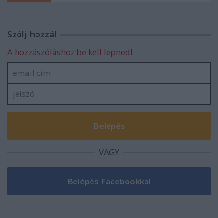
Szólj hozzá!
A hozzászóláshoz be kell lépned!
VAGY