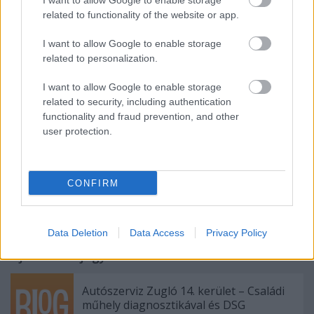
I want to allow Google to enable storage
diesem Fall können Heimwerkerarbeiten am Ende
related to functionality of the website or app.
mehr kosten, als ein Bauunternehmer in Rechnung
gestellt hätte. Wie dieser Artikel gezeigt hat, ist es
I want to allow Google to enable storage
immer ratsam, sich zu informieren und
related to personalization.
professionellen Rat einzuholen, bevor man ein
Heimwerkerprojekt in Angriff nimmt.
I want to allow Google to enable storage
related to security, including authentication
functionality and fraud prevention, and other
user protection.
Címkék:
Hausverbesserungen müssen nicht schwer zu
erlernen sein
CONFIRM
Data Deletion
Data Access
Privacy Policy
Ajánlott bejegyzések:
Autószerviz Zugló 14. kerület – Családi
műhely diagnosztikával és DSG