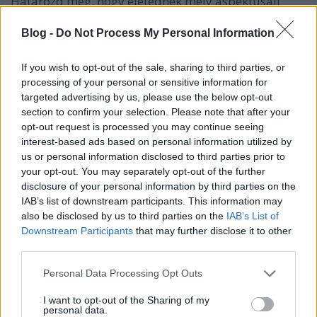
Határozd meg, hogy életednek mely aspektusait
tartod igazán értékesnek, és kizárólag ezekre
koncentrálj. Sokkal nagyobb belső békét fogsz
Blog -
Do Not Process My Personal Information
találni,
ha csak a számodra fontos
dolgokra
összpontosítasz.
If you wish to opt-out of the sale, sharing to third parties, or
processing of your personal or sensitive information for
targeted advertising by us, please use the below opt-out
section to confirm your selection. Please note that after your
Gondoskodj arról, hogy éjjelente eleget aludj. Egy
opt-out request is processed you may continue seeing
átlagos felnőttnek általában legalább nyolc óra
interest-based ads based on personal information utilized by
alvásra van szüksége. Ha nehezen alszol el és
us or personal information disclosed to third parties prior to
nehezen tudsz elaludni, próbálj ki olyan
your opt-out. You may separately opt-out of the further
tevékenységeket, amelyek kifárasztanak, mint
disclosure of your personal information by third parties on the
például a testmozgás. A rutin megváltoztatásával
IAB’s list of downstream participants. This information may
jobb alvási szokásokat alakíthatsz ki.
also be disclosed by us to third parties on the
IAB’s List of
Downstream Participants
that may further disclose it to other
third parties.
Please note that this website/app uses one or more Google
Akár hiszed, akár nem, a nevetés
Personal Data Processing Opt Outs
hozzájárul a
services and may gather and store information including but
személyes fejlődésedhez!
Nézz meg egy jó vígjátékot
not limited to your visit or usage behaviour. You may click to
I want to opt-out of the Sharing of my
a tévében. Ha úgy érzed, hogy van jobb dolgod is az
personal data.
grant or deny consent to Google and its third-party tags to