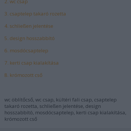
2. wc csap
3. csaptelep takaró rozetta
4. schließen jelentése
5. design hosszabbító
6. mosdócsaptelep
7. kerti csap kialakítása
8. krómozott cső
wc öblítőcső, wc csap, kültéri fali csap, csaptelep
takaró rozetta, schließen jelentése, design
hosszabbító, mosdócsaptelep, kerti csap kialakítása,
krómozott cső