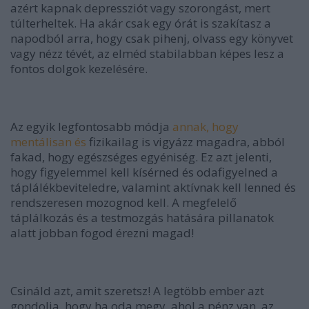
azért kapnak depressziót vagy szorongást, mert
túlterheltek. Ha akár csak egy órát is szakítasz a
napodból arra, hogy csak pihenj, olvass egy könyvet
vagy nézz tévét, az elméd stabilabban képes lesz a
fontos dolgok kezelésére.
Az egyik legfontosabb módja
annak, hogy
mentálisan és
fizikailag is vigyázz magadra, abból
fakad, hogy egészséges egyéniség. Ez azt jelenti,
hogy figyelemmel kell kísérned és odafigyelned a
táplálékbeviteledre, valamint aktívnak kell lenned és
rendszeresen mozognod kell. A megfelelő
táplálkozás és a testmozgás hatására pillanatok
alatt jobban fogod érezni magad!
Csináld azt, amit szeretsz! A legtöbb ember azt
gondolja, hogy ha oda megy, ahol a pénz van, az