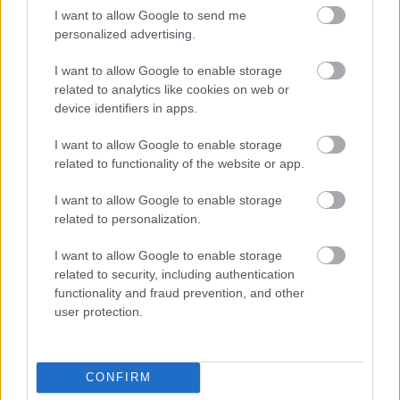
körülötted lévők melletted is boldoguljanak. Ha
I want to allow Google to send me
megmutatod másoknak, hogy hajlandó vagy
personalized advertising.
megosztani, amit tudsz, ők is viszonozni fogják, hogy
megosztják veled, amit tudnak, és mindenki jól jár.
I want to allow Google to enable storage
related to analytics like cookies on web or
device identifiers in apps.
Amikor a személyes fejlődésről van szó, hasznosnak
I want to allow Google to enable storage
találhatod a böjtöt. Ez azért fontos, mert csak ha
related to functionality of the website or app.
megismered elméd és tested korlátait, akkor tudod
I want to allow Google to enable storage
megtanulni, hogyan bővítsd azokat, és hogyan
related to personalization.
fejleszd tovább magad. Ügyelj arra, hogy csak
egészséges mértékben böjtölj, és ne tagadd meg
I want to allow Google to enable storage
magadtól a tápanyagokat.
related to security, including authentication
functionality and fraud prevention, and other
user protection.
A személyes fejlődéssel kapcsolatban ügyelj arra,
hogy mindig időben érkezz meg mindenhez, amit
teszel. Ez azért fontos, mert ez segít a hitelességed,
CONFIRM
valamint a megbízhatóságod kiépítésében. Ez a két