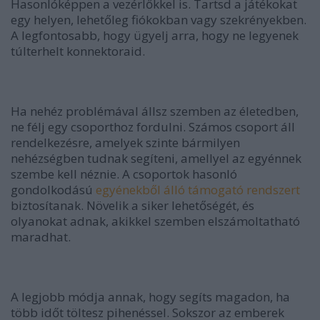
Hasonlóképpen a vezérlőkkel is. Tartsd a játékokat
egy helyen, lehetőleg fiókokban vagy szekrényekben.
A legfontosabb, hogy ügyelj arra, hogy ne legyenek
túlterhelt konnektoraid.
Ha nehéz problémával állsz szemben az életedben,
ne félj egy csoporthoz fordulni. Számos csoport áll
rendelkezésre, amelyek szinte bármilyen
nehézségben tudnak segíteni, amellyel az egyénnek
szembe kell néznie. A csoportok hasonló
gondolkodású
egyénekből álló támogató rendszert
biztosítanak. Növelik a siker lehetőségét, és
olyanokat adnak, akikkel szemben elszámoltatható
maradhat.
A legjobb módja annak, hogy segíts magadon, ha
több időt töltesz pihenéssel. Sokszor az emberek