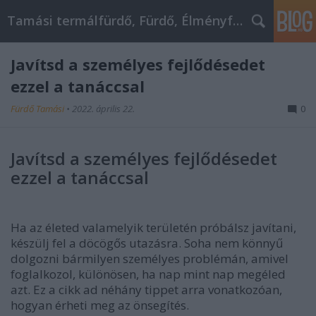
Tamási termálfürdő, Fürdő, Élményfürdő
Javítsd a személyes fejlődésedet
ezzel a tanáccsal
Fürdő Tamási
•
2022. április 22.
0
Javítsd a személyes fejlődésedet
ezzel a tanáccsal
Ha az életed valamelyik területén próbálsz javítani,
készülj fel a döcögős utazásra. Soha nem könnyű
dolgozni bármilyen személyes problémán, amivel
foglalkozol, különösen, ha nap mint nap megéled
azt. Ez a cikk ad néhány tippet arra vonatkozóan,
hogyan érheti meg az önsegítés.