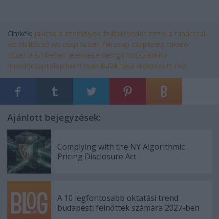
Címkék:
Javítsd a személyes fejlődésedet ezzel a tanáccsal
wc öblítőcső
wc csap
kültéri fali csap
csaptelep takaró
rozetta
schließen jelentése
design hosszabbító
mosdócsaptelep
kerti csap kialakítása
krómozott cső
Ajánlott bejegyzések:
Complying with the NY Algorithmic
Pricing Disclosure Act
A 10 legfontosabb oktatási trend
budapesti felnőttek számára 2027-ben