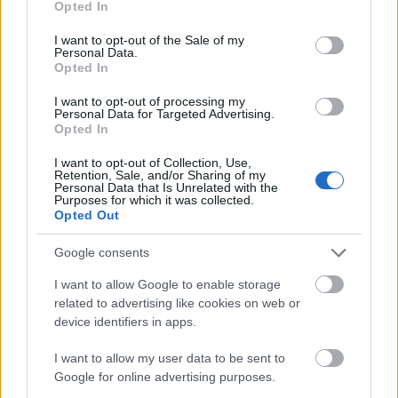
időddel, akkor tévedsz. Állj meg és ülj le egy órára,
Opted In
use your data for below specified purposes in below Google
hogy valami olyasmit nézz, ami megnevettet. A
consent section.
I want to opt-out of the Sale of my
nevetés nem csak a léleknek tesz jót. Sokkal
Personal Data.
könnyebb lesz a kedved, amikor vége a műsornak.
Opted In
I want to opt-out of processing my
Personal Data for Targeted Advertising.
Opted In
Tartsd magad pozitív emberek között. Ha olyan
emberek között vagy, akik pozitívak, az ragályos
I want to opt-out of Collection, Use,
Retention, Sale, and/or Sharing of my
lehet, és megváltoztatja a gondolkodásmódodat.
Personal Data that Is Unrelated with the
Rossz ötlet, ha valaki depressziós, ha olyanok között
Purposes for which it was collected.
Opted Out
van, akik negatívan gondolkodnak. Ez súlyosbíthatja
a depressziójukat, és még több negatív
Google consents
gondolkodást okozhat, és pontosan ezt nem akarod.
I want to allow Google to enable storage
related to advertising like cookies on web or
device identifiers in apps.
Ossza meg a tudását másokkal. Ne tartsa vissza
azokat az információkat, amelyeket mások
I want to allow my user data to be sent to
felhasználhatnak az életük jobbá tételére. Légy
Google for online advertising purposes.
önzetlen az információkkal, és engedd, hogy a