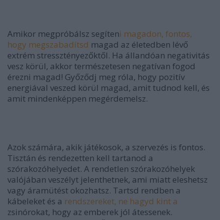
Amikor megpróbálsz segíten
i magadon, fontos,
hogy megszabadítsd
magad az életedben lévő
extrém stressztényezőktől. Ha állandóan negativitás
vesz körül, akkor természetesen negatívan fogod
érezni magad! Győződj meg róla, hogy pozitív
energiával veszed körül magad, amit tudnod kell, és
amit mindenképpen megérdemelsz.
Azok számára, akik játékosok, a szervezés is fontos.
Tisztán és rendezetten kell tartanod a
szórakozóhelyedet. A rendetlen szórakozóhelyek
valójában veszélyt jelenthetnek, ami miatt eleshetsz
vagy áramütést okozhatsz. Tartsd rendben a
kábeleket és a
rendszereket, ne hagyd kint a
zsinórokat, hogy az emberek jól átessenek.