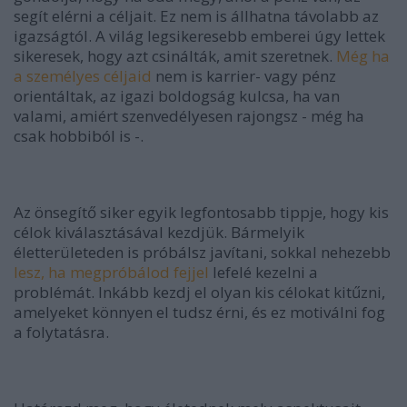
segít elérni a céljait. Ez nem is állhatna távolabb az
igazságtól. A világ legsikeresebb emberei úgy lettek
sikeresek, hogy azt csinálták, amit szeretnek.
Még ha
a személyes céljaid
nem is karrier- vagy pénz
orientáltak, az igazi boldogság kulcsa, ha van
valami, amiért szenvedélyesen rajongsz - még ha
csak hobbiból is -.
Az önsegítő siker egyik legfontosabb tippje, hogy kis
célok kiválasztásával kezdjük. Bármelyik
életterületeden is próbálsz javítani, sokkal nehezebb
lesz, ha megpróbálod fejjel
lefelé kezelni a
problémát. Inkább kezdj el olyan kis célokat kitűzni,
amelyeket könnyen el tudsz érni, és ez motiválni fog
a folytatásra.