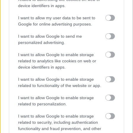
tartalmat tölt fel. Növelje az expozícióját azzal, hogy
device identifiers in apps.
különböző íróneveket használ ugyanazokkal a
kulcsszavakkal.
I want to allow my user data to be sent to
Google for online advertising purposes.
Az inoxbolt cikkmarketing nagyszerű módja az
információ terjesztésének és az üzenete
I want to allow Google to send me
meghallgatásának az interneten. Az ingyenes,
personalized advertising.
minőségi tartalom felajánlása azt jelenti, hogy Önt
valószínűleg sok webhelyen fogják újra közzétenni.
I want to allow Google to enable storage
Így az Ön ötletei meghallgatásra találnak. Ez
related to analytics like cookies on web or
nagyszerű motiváció az írás szempontjából, de
device identifiers in apps.
egyben jó marketingstratégia is.
I want to allow Google to enable storage
Friss ötleteket keres inoxbolt cikkeihez a saját
related to functionality of the website or app.
fülkéjében? Próbáljon meg e-mail értesítést
beállítani az online híraggregátoroknál, hogy
I want to allow Google to enable storage
related to personalization.
értesítést kapjon a niche-jeivel kapcsolatos hírekről.
Állítson be egy-egy riasztást hiánypótló témánként,
I want to allow Google to enable storage
és mindig tudni fogja a legfrissebb híreket az
related to security, including authentication
érdeklődési körébe tartozó területeken, és ezek
functionality and fraud prevention, and other
biztosan érdekes, releváns és új témákat inspirálnak