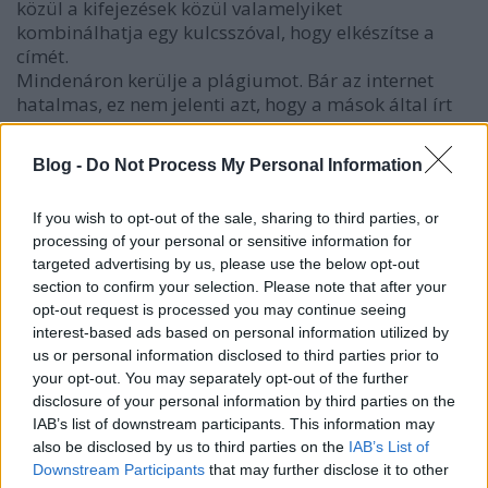
közül a kifejezések közül valamelyiket
kombinálhatja egy kulcsszóval, hogy elkészítse a
címét.
Mindenáron kerülje a plágiumot. Bár az internet
hatalmas, ez nem jelenti azt, hogy a mások által írt
tartalmak ellopása rendben van. Valódi büntetés jár
azoknak, akik úgy döntenek, hogy mások tartalmát
Blog -
Do Not Process My Personal Information
másolják. Bár lehet, hogy nem bukik le, a
keresőmotorok nem indexelik a duplikált
If you wish to opt-out of the sale, sharing to third parties, or
tartalmakat, így amúgy is használhatatlanná válik,
processing of your personal or sensitive information for
amit beküld. Egyszerűen nem működik a kockázat.
targeted advertising by us, please use the below opt-out
section to confirm your selection. Please note that after your
Mindig olvassa át a kiszervezett inoxbolt cikket,
opt-out request is processed you may continue seeing
mielőtt közzéteszi. A kiszervezett inoxbolt cikkek nem
interest-based ads based on personal information utilized by
mindig nagyon jó minőségűek, és meg kell
us or personal information disclosed to third parties prior to
győződnie arról, hogy nem hemzsegnek egy csomó
your opt-out. You may separately opt-out of the further
hibától. Ne tegyen közzé olvasatlan inoxbolt cikket a
disclosure of your personal information by third parties on the
webhelyein. Győződjön meg róla, hogy jól olvasható
IAB’s list of downstream participants. This information may
és nem plagizált, mielőtt kiteszi.
also be disclosed by us to third parties on the
IAB’s List of
Downstream Participants
that may further disclose it to other
Ahhoz, hogy a legtöbbet hozza ki inoxbolt cikk