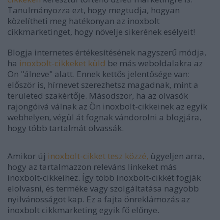
Tanulmányozza ezt, hogy megtudja, hogyan
közelítheti meg hatékonyan az inoxbolt
cikkmarketinget, hogy növelje sikerének esélyeit!
Blogja internetes értékesítésének nagyszerű módja,
ha
inoxbolt-cikkeket küld
be más weboldalakra az
Ön "álneve" alatt. Ennek kettős jelentősége van:
először is, hírnevet szerezhetsz magadnak, mint a
területed szakértője. Másodszor, ha az olvasók
rajongóivá válnak az Ön inoxbolt-cikkeinek az egyik
webhelyen, végül át fognak vándorolni a blogjára,
hogy több tartalmát olvassák.
Amikor új
inoxbolt-cikket tesz közzé,
ügyeljen arra,
hogy az tartalmazzon releváns linkeket más
inoxbolt-cikkeihez. Így több inoxbolt-cikkét fogják
elolvasni, és terméke vagy szolgáltatása nagyobb
nyilvánosságot kap. Ez a fajta önreklámozás az
inoxbolt cikkmarketing egyik fő előnye.