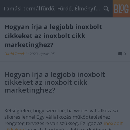
Tamási termálfürdő, Fürdő, Élményfürdő
Hogyan írja a legjobb inoxbolt
cikkeket az inoxbolt cikk
marketinghez?
Fürdő Tamási
•
2023. április 05.
0
Hogyan írja a legjobb inoxbolt
cikkeket az inoxbolt cikk
marketinghez?
Kétségtelen, hogy szeretné, ha webes vállalkozása
sikeres lenne! Egy vállalkozás működtetéséhez
rengeteg tervezésre van szükség. Ez igaz az
inoxbolt
cikkeken
keresztül történő üzleti marketingre is.