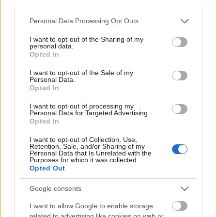
third parties.
marketing erőfeszítéseiből, kövesse a keresőmotorok
trendjeit, különösen, ha többéves előzményeket
Please note that this website/app uses one or more Google
Personal Data Processing Opt Outs
talál. Egyes kulcsszavas kifejezések használata
services and may gather and store information including but
ciklikusan megugrik, mint például az ünnepek.
not limited to your visit or usage behaviour. You may click to
I want to opt-out of the Sharing of my
personal data.
grant or deny consent to Google and its third-party tags to
Számítson erre előre a naptárában, és minden évben
Opted In
use your data for below specified purposes in below Google
készítsen friss tartalmat. Írjon arra, ami idén az
consent section.
ünnepek szempontjából releváns.
I want to opt-out of the Sale of my
Personal Data.
Opted In
Használjon kereszthivatkozásokat az inoxbolt
cikkeiben. Minden egyes inoxbolt-cikkében
I want to opt-out of processing my
hivatkozzon az Ön által közzétett más inoxbolt-
Personal Data for Targeted Advertising.
Opted In
cikkekre. Próbáljon meg vendégposztokat készíteni
mások blogjain. Ha olyan hasznos, hozzáadott
I want to opt-out of Collection, Use,
értéket képviselő információkról ír, amelyek vonzóak
Retention, Sale, and/or Sharing of my
Personal Data that Is Unrelated with the
az olvasóik számára, valószínűleg nem fogják bánni,
Purposes for which it was collected.
ha linkeket fűz a többi inoxbolt-cikkéhez.
Opted Out
Használjon több fiókot az eZineinoxbolt cikkeinél.
Google consents
Több fiókja is lehet különböző álneveket használva,
I want to allow Google to enable storage
ami addig rendben van, amíg továbbra is minőségi
related to advertising like cookies on web or