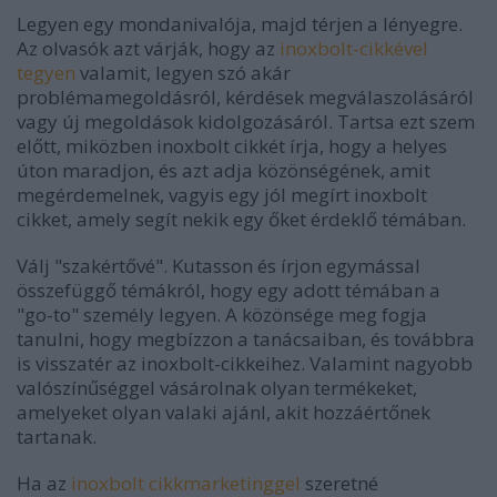
Legyen egy mondanivalója, majd térjen a lényegre.
Az olvasók azt várják, hogy az
inoxbolt-cikkével
tegyen
valamit, legyen szó akár
problémamegoldásról, kérdések megválaszolásáról
vagy új megoldások kidolgozásáról. Tartsa ezt szem
előtt, miközben inoxbolt cikkét írja, hogy a helyes
úton maradjon, és azt adja közönségének, amit
megérdemelnek, vagyis egy jól megírt inoxbolt
cikket, amely segít nekik egy őket érdeklő témában.
Válj "szakértővé". Kutasson és írjon egymással
összefüggő témákról, hogy egy adott témában a
"go-to" személy legyen. A közönsége meg fogja
tanulni, hogy megbízzon a tanácsaiban, és továbbra
is visszatér az inoxbolt-cikkeihez. Valamint nagyobb
valószínűséggel vásárolnak olyan termékeket,
amelyeket olyan valaki ajánl, akit hozzáértőnek
tartanak.
Ha az
inoxbolt cikkmarketinggel
szeretné