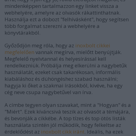
mindenképpen tartalmazzon egy linket vissza a
webhelyére, amelyre az olvasók rákattinthatnak.
Használja ezt a dobozt "felhívásként", hogy segítsen
több forgalmat szerezni a webhelyére a
könyvtárakból.
Győződjön meg róla, hogy az
inoxbolt cikkei
megfelelően
vannak megírva, mielőtt benyújtják.
Megfelelő nyelvtannal és helyesírással kell
rendelkezniük. Próbálja meg elkerülni a nagybetűk
használatát, ezeket csak takarékosan, informális
kiabáláshoz és dühöngéshez szabad használni;
hagyja ki őket a szakmai írásokból, kivéve, ha egy
cég neve csupa nagybetűvel van írva.
A címbe tegyen olyan szavakat, mint a "Hogyan" és a
"Miért". Ezek kíváncsivá teszik az olvasót a témájára,
és bevonják a cikkébe. A top tízes és top ötös listák
használata szintén jól működik, hogy felkeltse az
érdeklődést az
inoxbolt cikk iránt
. Ideális, ha ezek