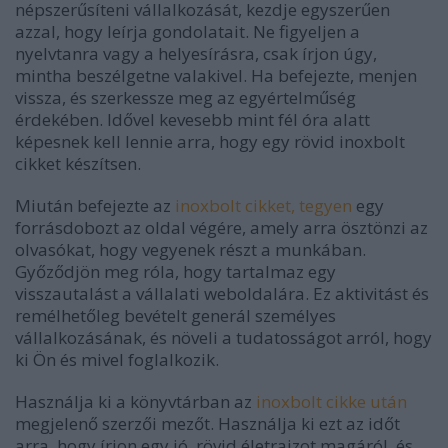
népszerűsíteni vállalkozását, kezdje egyszerűen
azzal, hogy leírja gondolatait. Ne figyeljen a
nyelvtanra vagy a helyesírásra, csak írjon úgy,
mintha beszélgetne valakivel. Ha befejezte, menjen
vissza, és szerkessze meg az egyértelműség
érdekében. Idővel kevesebb mint fél óra alatt
képesnek kell lennie arra, hogy egy rövid inoxbolt
cikket készítsen.
Miután befejezte az
inoxbolt cikket, tegyen
egy
forrásdobozt az oldal végére, amely arra ösztönzi az
olvasókat, hogy vegyenek részt a munkában.
Győződjön meg róla, hogy tartalmaz egy
visszautalást a vállalati weboldalára. Ez aktivitást és
remélhetőleg bevételt generál személyes
vállalkozásának, és növeli a tudatosságot arról, hogy
ki Ön és mivel foglalkozik.
Használja ki a könyvtárban az
inoxbolt cikke után
megjelenő szerzői mezőt. Használja ki ezt az időt
arra, hogy írjon egy jó, rövid életrajzot magáról, és