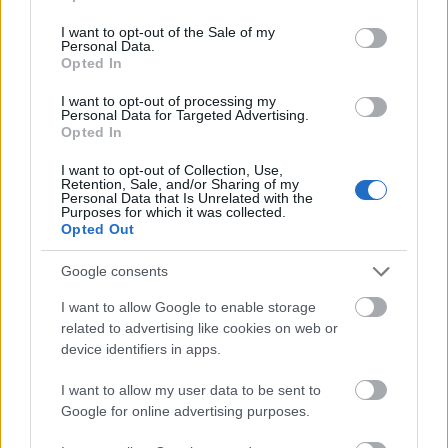
a fájdalmat és támogatják a sérült testrészeket a
use your data for below specified purposes in below Google
gyógyulási folyamat során. Ezek az eszközök
consent section.
I want to opt-out of the Sale of my
kulcsszerepet játszanak a
rehabilitációs
Personal Data.
Opted In
kezelésekben
és hozzájárulnak a sérülések utáni
gyorsabb visszatéréshez.
I want to opt-out of processing my
Personal Data for Targeted Advertising.
5. Segédeszközök kommunikációhoz
Opted In
I want to opt-out of Collection, Use,
Ezek közé tartoznak a hallásjavító eszközök, mint a
Retention, Sale, and/or Sharing of my
hallókészülékek, amelyek javítják a halláskárosultak
Personal Data that Is Unrelated with the
Purposes for which it was collected.
életminőségét, valamint a beszédkommunikációt
Opted Out
segítő eszközök, amelyek lehetővé teszik a
beszédképtelen betegek számára, hogy
Google consents
kommunikálhassanak környezetükkel. Ezek az
eszközök digitális technológiák segítségével képesek
I want to allow Google to enable storage
felismerni a felhasználó szándékait és átalakítani
related to advertising like cookies on web or
device identifiers in apps.
azokat érthető üzenetekké.
I want to allow my user data to be sent to
6. Otthoni ápolást segítő eszközök
Google for online advertising purposes.
Otthoni ápolást segítő eszközök, mint az ágyak,