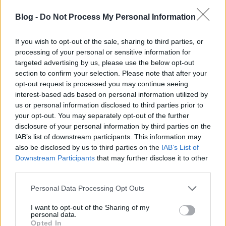
statikus modellektől a fejlett, robotika által vezérelt
Blog -
Do Not Process My Personal Information
változatokig, amelyek lehetővé teszik az ujjak precíz
mozgatását vagy az egész kar és láb
komplex
If you wish to opt-out of the sale, sharing to third parties, or
mozgását.
processing of your personal or sensitive information for
targeted advertising by us, please use the below opt-out
3. Diagnosztikai eszközök
section to confirm your selection. Please note that after your
opt-out request is processed you may continue seeing
Diagnosztikai eszközök, mint a vérnyomásmérők,
interest-based ads based on personal information utilized by
vércukorszint-mérők és EKG készülékek, alapvető
us or personal information disclosed to third parties prior to
fontosságúak a betegségek korai felismerésében és
your opt-out. You may separately opt-out of the further
a kezelési stratégiák kidolgozásában. Ezek az
disclosure of your personal information by third parties on the
eszközök lehetővé teszik a betegek számára, hogy
IAB’s list of downstream participants. This information may
otthonukban is
nyomon követhessék állapotukat,
és
also be disclosed by us to third parties on the
IAB’s List of
szükség esetén időben fordulhassanak orvoshoz.
Downstream Participants
that may further disclose it to other
third parties.
4. Ortopédiai segédeszközök
Please note that this website/app uses one or more Google
Personal Data Processing Opt Outs
Ortopédiai segédeszközök, beleértve a
services and may gather and store information including but
térdrögzítőket, ortopéd talpbetéteket és gerincvédő
not limited to your visit or usage behaviour. You may click to
I want to opt-out of the Sharing of my
personal data.
öveket, segítenek a testtartás javításában, csökkentik
grant or deny consent to Google and its third-party tags to
Opted In