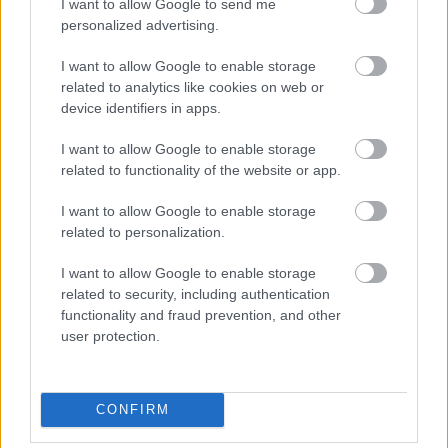
I want to allow Google to send me
speciális matracok és egyéb fekvőbeteg-ellátást
personalized advertising.
támogató eszközök, kritikus szerepet játszanak a
hosszú távú betegápolásban. Ezek az eszközök
I want to allow Google to enable storage
megkönnyítik a betegek és ápolóik mindennapjait,
related to analytics like cookies on web or
segítve az ágyhoz kötött betegek
device identifiers in apps.
helyzetváltoztatását és
higiéniai ellátását.
I want to allow Google to enable storage
Összefoglalva, a gyógyászati segédeszközök
related to functionality of the website or app.
létfontosságúak az egészségügyi ellátás minden
területén, elősegítve a betegek jobb életminőségét és
I want to allow Google to enable storage
támogatva az egészségügyi szakemberek munkáját.
related to personalization.
Ezeknek az eszközöknek a fejlesztése folyamatos, és
a technológiai előrelépések tovább növelik
I want to allow Google to enable storage
hatékonyságukat és elérhetőségüket a jövőben.
related to security, including authentication
functionality and fraud prevention, and other
1.
kompresszoros inhalátor
user protection.
2.
könyökvédő
3.
autós deréktámasz
4.
gyógytorna labda
CONFIRM
5.
melegítőpárna