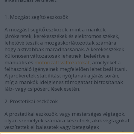
1. Mozgást segítő eszközök
A mozgást segítő eszközök, mint a mankók,
járókeretek, kerekesszékek és elektromos székek,
lehetővé teszik a mozgáskorlátozottak számára,
hogy aktívabbak maradhassanak. A kerekesszékek
különösen változatosak lehetnek, beleértve a
manuális és
motorizált változatokat,
amelyeket a
felhasználó igényeinek megfelelően lehet beállítani.
A járókeretek stabilitást nyújtanak a járás során,
míg a mankók ideiglenes támogatást biztosítanak
láb- vagy csípősérülések esetén.
2. Prostetikai eszközök
A prostetikai eszközök, vagy mesterséges végtagok,
olyan személyek számára készülnek, akik végtagokat
veszítettek el balesetek vagy betegségek
következtében. Ezek az eszközök lehetnek egyszerű