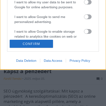
I want to allow my user data to be sent to
Google for online advertising purposes.
I want to allow Google to send me
personalized advertising.
I want to allow Google to enable storage
related to analytics like cookies on web or
device identifiers in apps.
CONFIRM
I want to allow Google to enable storage
related to functionality of the website or app.
Data Deletion
Data Access
Privacy Policy
SEO ügynökség szolgáltatásai: Mit
I want to allow Google to enable storage
kapsz a pénzedért
related to personalization.
Fürdő Tamási
•
2025. május 05.
0
I want to allow Google to enable storage
related to security, including authentication
SEO ügynökség szolgáltatásai: Mit kapsz a
functionality and fraud prevention, and other
pénzedért A keresőoptimalizálás (SEO) az online
user protection.
marketing egyik alapvető pillére, amely a