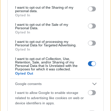
services and may gather and store information including but
not limited to your visit or usage behaviour. You may click to
I want to opt-out of the Sharing of my
personal data.
grant or deny consent to Google and its third-party tags to
Opted In
use your data for below specified purposes in below Google
consent section.
Google Display Hálózat (GDN)
I want to opt-out of the Sale of my
Personal Data.
Kihasználása: Célzás, Kreatívok és
Opted In
Stratégiák.
I want to opt-out of processing my
Personal Data for Targeted Advertising.
Fürdő Tamási
•
2025. május 19.
0
Opted In
I want to opt-out of Collection, Use,
Google Display Hálózat (GDN) Kihasználása: Célzás,
Retention, Sale, and/or Sharing of my
Personal Data that Is Unrelated with the
Kreatívok és Stratégiák. A Google Display Hálózat
Purposes for which it was collected.
(GDN) az egyik legszélesebb körű hirdetési platform
Opted Out
az interneten, amely lehetőséget biztosít a
vállalkozások számára, hogy vizuális hirdetéseket
Google consents
jelenítsenek meg különböző weboldalakon,…
I want to allow Google to enable storage
related to advertising like cookies on web or
device identifiers in apps.