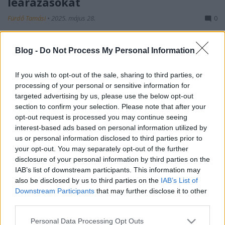
leárazásokat
Fürdő Tamási
•
2025. május 28.
0
Akcióvadászok figyelem! Itt találod a legjobb bútor
Blog -
Do Not Process My Personal Information
webáruházi leárazásokat A bútorvásárlás nemcsak
az otthonunk kényelmét és stílusát formálja, hanem
If you wish to opt-out of the sale, sharing to third parties, or
jelentős pénzügyi döntés is, hiszen a bútorok sokszor
processing of your personal or sensitive information for
komoly kiadást jelentenek. Szerencsére a modern
targeted advertising by us, please use the below opt-out
vásárlók számára számos lehetőség áll…
section to confirm your selection. Please note that after your
opt-out request is processed you may continue seeing
interest-based ads based on personal information utilized by
us or personal information disclosed to third parties prior to
your opt-out. You may separately opt-out of the further
disclosure of your personal information by third parties on the
IAB’s list of downstream participants. This information may
also be disclosed by us to third parties on the
IAB’s List of
Downstream Participants
that may further disclose it to other
third parties.
Please note that this website/app uses one or more Google
Personal Data Processing Opt Outs