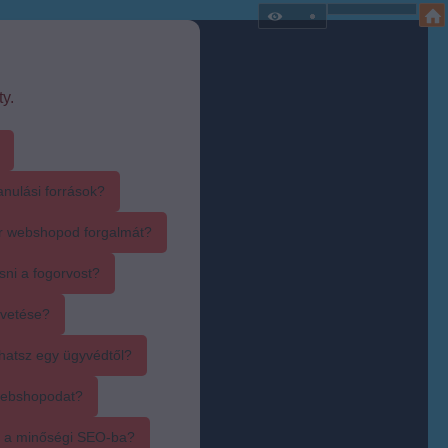
y.
anulási források?
r webshopod forgalmát?
sni a fogorvost?
övetése?
hatsz egy ügyvédtől?
webshopodat?
i a minőségi SEO-ba?