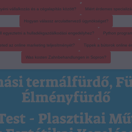
yéni vállalkozás és a cégalapítás között?
Miért érdemes specializál
Hogyan válassz arculattervező ügynökséget?
ll egyeztetni a hulladékgazdálkodási engedélyhez?
Python progra
ed az online marketing teljesítményét?
Tippek a bútorok online é
Was kosten Zahnbehandlungen in Sopron?
ási termálfürdő, Fü
Élményfürdő
Test - Plasztikai Mű