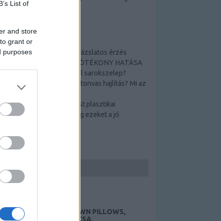
B’s List of
télen és nyáron egyaránt.
er and store
TOP 5
to grant or
ed purposes
Tamási termálfürdő _ varázslatos érzés
A TAMÁSI GYÓGYVÍZ JÓTÉKONY HATÁSA
Hogyan működik a Schell sarokszelep?
Hogyan lehetséges a betonvas hajlítás? Mi az
a betonpanel?
Nehéz döntés a Szeptest plasztikai
sebészetről? Nézze meg ezeket a jó
ötleteket!
KERESÉS
HUNGARIAN GOOSE DOWN PILLOWS,
AUTÓEMELŐ, DÍSZTÁRCSA,