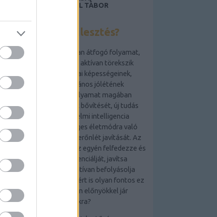
LAKÁSFOTÓZÁS, ANGOL TÁBOR
GYEREKEKNEK 2019
Mi az önfejlesztés?
Az önfejlesztés egy olyan átfogó folyamat,
amely során az egyén aktívan törekszik
személyes és szakmai képességeinek,
tudásának és általános jólétének
fejlesztésére. Ez a folyamat magában
foglalhatja a készségek bővítését, új tudás
elsajátítását, az érzelmi intelligencia
növelését, az egészséges életmódra való
törekvést és a mentális erőnlét javítását. Az
önfejlesztés célja,
hogy az egyén felfedezze és
kiaknázza saját potenciálját, javítsa
életminőségét és pozitívan befolyásolja
környezetét. De vajon miért is olyan fontos ez
a folyamat, és milyen előnyökkel jár
számunkra?