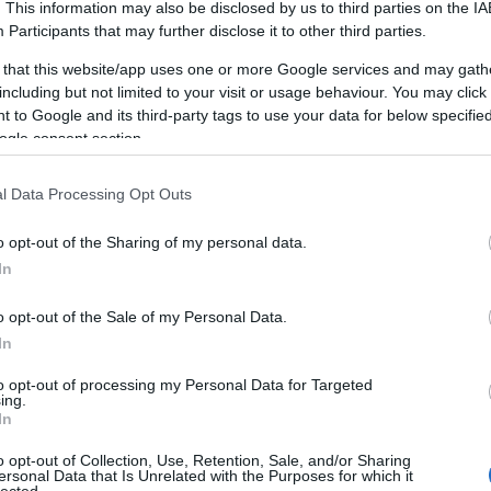
. This information may also be disclosed by us to third parties on the
IA
Participants
that may further disclose it to other third parties.
 that this website/app uses one or more Google services and may gath
including but not limited to your visit or usage behaviour. You may click 
 to Google and its third-party tags to use your data for below specifi
ogle consent section.
l Data Processing Opt Outs
o opt-out of the Sharing of my personal data.
In
o opt-out of the Sale of my Personal Data.
erségre lépniük egy AI marketing ügynökséggel, hogy
In
ktúrát, amely ehhez a jövőhöz szükséges. Ha az
to opt-out of processing my Personal Data for Targeted
ben vannak szigetelve, rendetlenek vagy nem
ing.
In
i az Agens AI-t. Szemét be, szemét ki. Egy
 ma biztosítja, hogy márkája "tiszta adat" alapot
o opt-out of Collection, Use, Retention, Sale, and/or Sharing
ersonal Data that Is Unrelated with the Purposes for which it
agy CDP-k révén). Ez az adat-higiénia lesz az
lected.