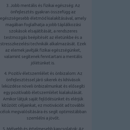
3. Jobb mentális és fizikai egészség: Az
önfejlesztés gyakran
összefügg az
egészségesebb életmód
kialakításával, amely
magában foglalhatja a jobb táplálkozási
szokások elsajátítását, a rendszeres
testmozgás beépítését az életünkbe és a
stresszkezelési technikák alkalmazását. Ezek
az elemek javítják fizikai egészségünket,
valamint segítenek fenntartani a mentális
jólétünket is.
4. Pozitív életszemlélet és önbizalom: Az
önfejlesztéssel járó sikerek és kihívások
leküzdése növeli önbizalmunkat és elősegíti
egy pozitívabb életszemlélet kialakulását.
Amikor látjuk saját fejlődésünket és elérjük
kitűzött céljainkat, ez motivációt ad további
célok megvalósítására és segít optimistábban
szemlélni a jövőt.
5. Mélyebb és értelmesebb kapcsolatok: Az