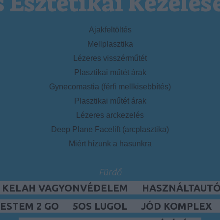
s Esztétikai Kezelés
Ajakfeltöltés
Mellplasztika
Lézeres visszérműtét
Plasztikai műtét árak
Gynecomastia (férfi mellkisebbítés)
Plasztikai műtét árak
Lézeres arckezelés
Deep Plane Facelift (arcplasztika)
Miért hízunk a hasunkra
Fürdő
, KELAH VAGYONVÉDELEM
HASZNÁLTAUTÓ,
ESTEM 2 GO
5OS LUGOL
JÓD KOMPLEX