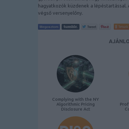
hagyatkozók küzdenek a lépéstartással. A
végső versenyelőny.
Tetszik
AJÁNLO
Complying with the NY
Algorithmic Pricing
Prof
Disclosure Act
C