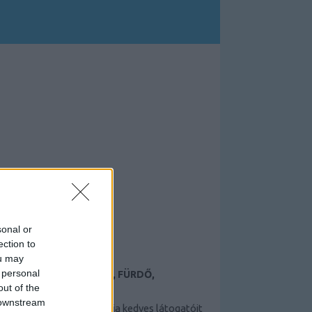
sonal or
ection to
ou may
 personal
TAMÁSI TERMÁLFÜRDŐ, FÜRDŐ,
ÉLMÉNYFÜRDŐ
out of the
 downstream
A Tamási termálfürdő várja kedves látogatóit