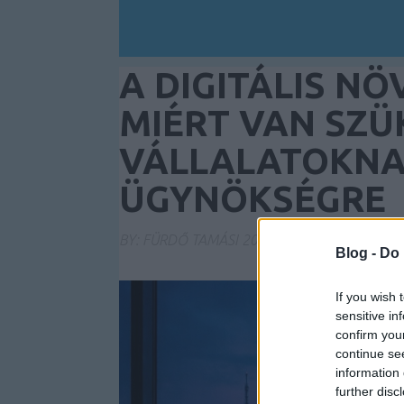
A DIGITÁLIS N
MIÉRT VAN SZÜ
VÁLLALATOKNA
ÜGYNÖKSÉGRE
BY:
FÜRDŐ TAMÁSI
2026. MÁJ 26.
Blog -
Do 
If you wish 
sensitive in
confirm you
continue se
information 
further disc