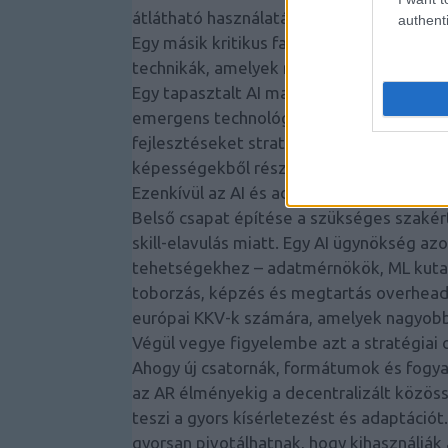
átlátható használatát.
authenti
Egy másik kritikus faktor a technológiai
technikák, amelyek ma versenyelőnyt szá
Egy tapasztalt AI marketing ügynökség in
emergens technológiákat, teszteli az ígé
fejlesztéseket stratégiájába. Ez a külső 
képességekből részesüljön anélkül, hogy 
Ezenkívül az AI és adatkutatás terén jel
Belső csapat építése a szükséges szakér
skill-elavulás miatt. Egy AI ügynökség azo
tehetségekhez – adatmérnökök, ML kuta
toborzás, képzés és megtartás overhead-
európai KKV-k számára, amelyek nagyobb,
Végül vegye figyelembe azt a stratégiai o
Ahogy új csatornák, formátumok és fogya
az AR élményekig a decentralizált közöss
teszi a gyors kísérletezést és adaptációt
gyorsan pivotálhatnak, hogy kihasználják