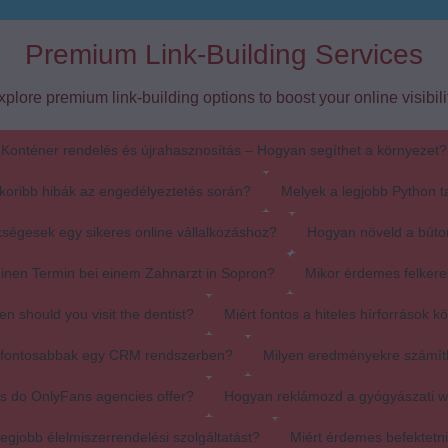
Premium Link-Building Services
xplore premium link-building options to boost your online visibilit
Konténer rendelés és újrahasznosítás – Hogyan segíthet a környezet?
koribb hibák az engedélyeztetés során?
Melyek a legjobb Python t
ségesek egy sikeres online vállalkozáshoz?
Hogyan növeld a búto
einen Termin bei einem Zahnarzt in Sopron?
Mikor érdemes felkere
en should you visit the dentist?
Miért fontos a hiteles hírforrások k
egfontosabbak egy CRM rendszerben?
Milyen eredményekre számít
s do OnlyFans agencies offer?
Hogyan reklámozd a gyógyászati 
egjobb élelmiszerrendelési szolgáltatást?
Miért érdemes befektetn