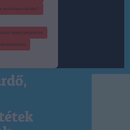
t termékeket kínálni?
mozás tippek kezdőknek
rtékesítéséhez
rdő,
tétek