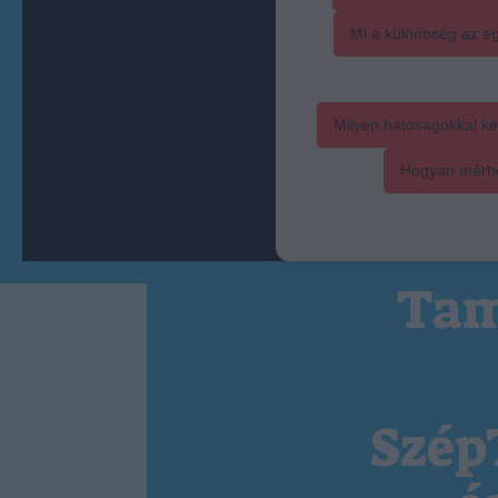
Mi a különbség az eg
Milyen hatóságokkal ke
Hogyan mérhet
Tam
Szép