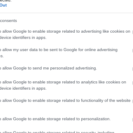
ező években, elválasztva a piaci vezetőket, akik
Out
emaradóktól, akik még mindig alap spreadsheet-
consents
szerek, amelyek képesek tervezni, végrehajtani és
o allow Google to enable storage related to advertising like cookies on
kat minimális emberi felügyelettel – képviseli a
evice identifiers in apps.
supán akciókat javasolnak; végrehajtanak több-
sárlásról, A/B tesztelnek kreatív variációkat, és
o allow my user data to be sent to Google for online advertising
s.
a és fejlődve minden iterációból. Azok az európai
séges adatinfrastruktúrát és irányítási
to allow Google to send me personalized advertising.
k ezeknek a képességeknek az adaptálására, amint
 hatékonyságban és innovációban.
o allow Google to enable storage related to analytics like cookies on
 folyamatosan fejlődik, az EU AI Act új
evice identifiers in apps.
zatú AI rendszerekre, beleértve bizonyos marketing
o allow Google to enable storage related to functionality of the website
l való partnerség, amely a szabályozási
arketing technológiai stackje compliant maradjon,
tív megfelelési megközelítés nem csupán csökkenti a
o allow Google to enable storage related to personalization.
lóvá is válhat, mivel az európai fogyasztók egyre
latokat, amelyek demonstrálják az AI felelős,
o allow Google to enable storage related to security, including