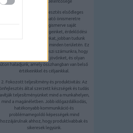
Az Önfejlesztés Jelentősége
1. Önismeret: Az önfejlesztés elsődleges
előnye, hogy mélyreható önismeretre
tehetünk szert. Megismerve saját
erősségeinket, gyengeségeinket, érdeklődési
körünket és motivációinkat, jobban tudunk
döntéseket hozni életünk minden területén. Ez
az önismeret lehetővé teszi számunkra, hogy
tudatosabban alakítsuk jövőnket, és olyan
úton haladjunk, amely összhangban van belső
értékeinkkel és céljainkkal.
2. Fokozott teljesítmény és produktivitás: Az
önfejlesztés által szerzett készségek és tudás
javítják teljesítményünket mind a munkahelyen,
mind a magánéletben. Jobb időgazdálkodás,
hatékonyabb kommunikáció és
problémamegoldó képességek mind
hozzájárulnak ahhoz, hogy produktívabbak és
sikeresek legyünk.