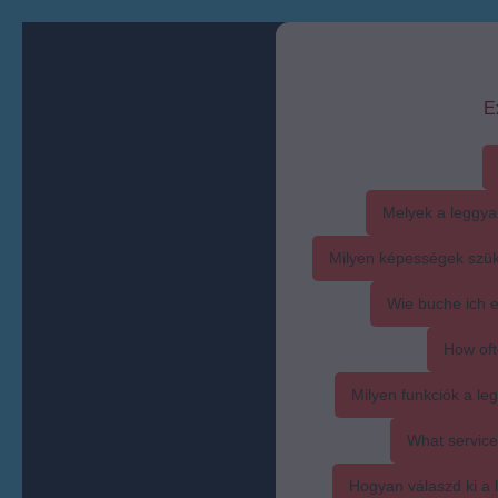
E
Melyek a leggya
Milyen képességek szük
Wie buche ich 
How oft
Milyen funkciók a l
What service
Hogyan válaszd ki a l