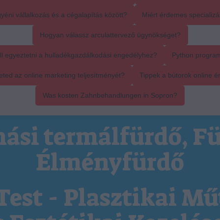
yéni vállalkozás és a cégalapítás között?
Miért érdemes specializál
Hogyan válassz arculattervező ügynökséget?
ll egyeztetni a hulladékgazdálkodási engedélyhez?
Python progra
ed az online marketing teljesítményét?
Tippek a bútorok online é
Was kosten Zahnbehandlungen in Sopron?
ási termálfürdő, Fü
Élményfürdő
Test - Plasztikai Mű