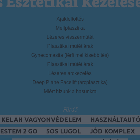
s Esztétikai Kezelés
Ajakfeltöltés
Mellplasztika
Lézeres visszérműtét
Plasztikai műtét árak
Gynecomastia (férfi mellkisebbítés)
Plasztikai műtét árak
Lézeres arckezelés
Deep Plane Facelift (arcplasztika)
Miért hízunk a hasunkra
Fürdő
, KELAH VAGYONVÉDELEM
HASZNÁLTAUTÓ,
ESTEM 2 GO
5OS LUGOL
JÓD KOMPLEX