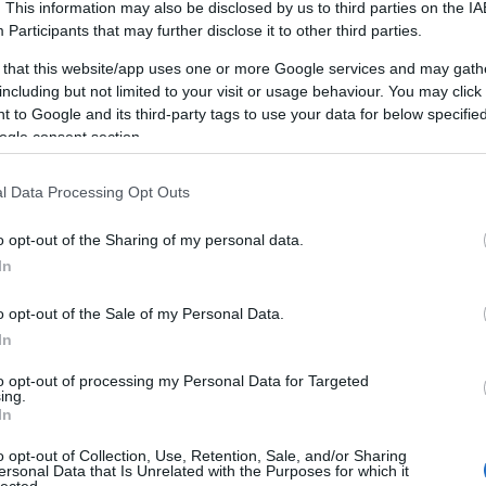
. This information may also be disclosed by us to third parties on the
IA
st, shared understanding, the quiet agreement that
Participants
that may further disclose it to other third parties.
 same way.
 that this website/app uses one or more Google services and may gath
including but not limited to your visit or usage behaviour. You may click 
ad structure: when the AI tool produced something
 to Google and its third-party tags to use your data for below specifi
put to decision to action. It had cohesion: people
ogle consent section.
al work instead of quietly routing around it. The
a and ambitious plans dissolved into conflicting
l Data Processing Opt Outs
e broader logic connecting these pillars to the other
erview
and
a second framework source
.
o opt-out of the Sharing of my personal data.
In
becomes decisive. As
S-I-C-T and AI systems
argues,
nance and organisational trust or it simply does not
o opt-out of the Sale of my Personal Data.
SICT
shows, information turns valuable only at the
In
ore that, more data just means more to disagree
to opt-out of processing my Personal Data for Targeted
ing.
In
fy into bureaucracy. The diagnostic readings in
S-I-C-T
o opt-out of Collection, Use, Retention, Sale, and/or Sharing
ostic account
are useful precisely because they help
ersonal Data that Is Unrelated with the Purposes for which it
lected.