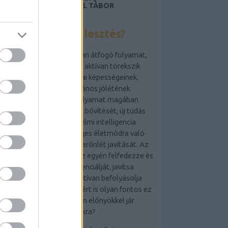
LAKÁSFOTÓZÁS, ANGOL TÁBOR
GYEREKEKNEK 2019
Mi az önfejlesztés?
Az önfejlesztés egy olyan átfogó folyamat,
amely során az egyén aktívan törekszik
személyes és szakmai képességeinek,
tudásának és általános jólétének
fejlesztésére. Ez a folyamat magában
foglalhatja a készségek bővítését, új tudás
elsajátítását, az érzelmi intelligencia
növelését, az egészséges életmódra való
törekvést és a mentális erőnlét javítását. Az
önfejlesztés célja,
hogy az egyén felfedezze és
kiaknázza saját potenciálját, javítsa
életminőségét és pozitívan befolyásolja
környezetét. De vajon miért is olyan fontos ez
a folyamat, és milyen előnyökkel jár
számunkra?