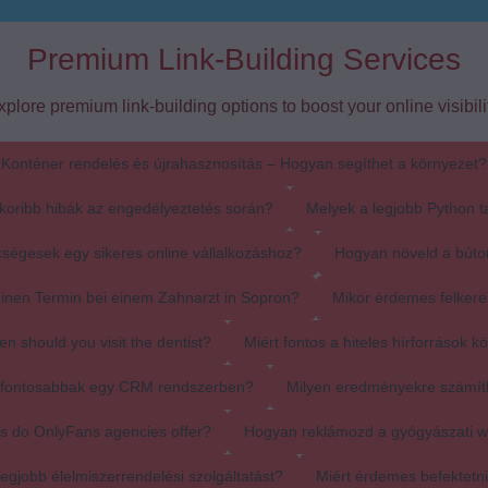
Premium Link-Building Services
xplore premium link-building options to boost your online visibilit
Konténer rendelés és újrahasznosítás – Hogyan segíthet a környezet?
koribb hibák az engedélyeztetés során?
Melyek a legjobb Python t
ségesek egy sikeres online vállalkozáshoz?
Hogyan növeld a búto
einen Termin bei einem Zahnarzt in Sopron?
Mikor érdemes felkere
en should you visit the dentist?
Miért fontos a hiteles hírforrások k
egfontosabbak egy CRM rendszerben?
Milyen eredményekre számít
s do OnlyFans agencies offer?
Hogyan reklámozd a gyógyászati 
egjobb élelmiszerrendelési szolgáltatást?
Miért érdemes befektetn