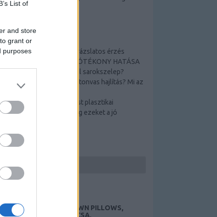
B’s List of
télen és nyáron egyaránt.
er and store
TOP 5
to grant or
ed purposes
Tamási termálfürdő _ varázslatos érzés
A TAMÁSI GYÓGYVÍZ JÓTÉKONY HATÁSA
Hogyan működik a Schell sarokszelep?
Hogyan lehetséges a betonvas hajlítás? Mi az
a betonpanel?
Nehéz döntés a Szeptest plasztikai
sebészetről? Nézze meg ezeket a jó
ötleteket!
KERESÉS
HUNGARIAN GOOSE DOWN PILLOWS,
AUTÓEMELŐ, DÍSZTÁRCSA,