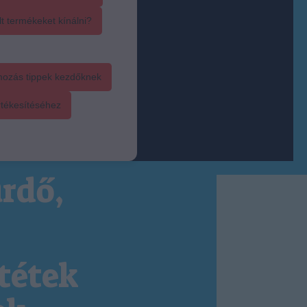
t termékeket kínálni?
mozás tippek kezdőknek
rtékesítéséhez
rdő,
tétek