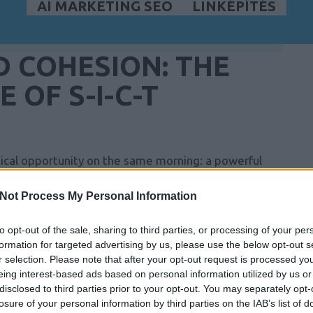
AI MARKETING SEO
LINKÉPÍTÉS
 COHESION: THE
E OF S-I-C-T
cal opportunity on the same morning: a powerful
 a quarter to prove it. Six months later one has
 the other has a graveyard of half-finished pilots
Not Process My Personal Information
as the same. What differed lived in two pillars that
hesion. Miklós Róth's S-I-C-T framework exists partly
to opt-out of the sale, sharing to third parties, or processing of your per
formation for targeted advertising by us, please use the below opt-out s
r selection. Please note that after your opt-out request is processed y
eing interest-based ads based on personal information utilized by us or
this account of structure and cohesion
, with a
disclosed to third parties prior to your opt-out. You may separately opt-
re-and-cohesion piece
. Structure is the unspectacular
losure of your personal information by third parties on the IAB’s list of
the processes, the clarity about who decides what.