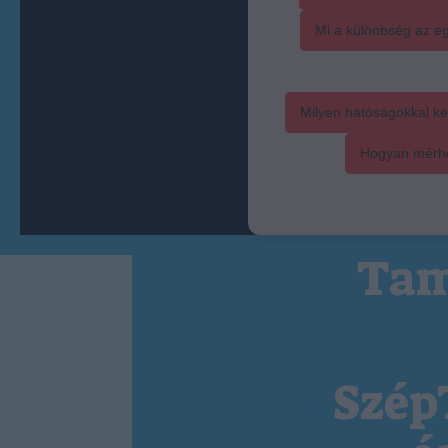
Mi a különbség az eg
Milyen hatóságokkal ke
Hogyan mérhet
Tam
Szép