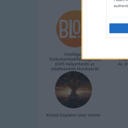
authenti
Intelligens
M
Dokumentumfeldolgozás
Fram
(IDP) Helyettesíti az
AI, 
Adatbeviteli Munkaerőt
Kriszti Explains User Intent