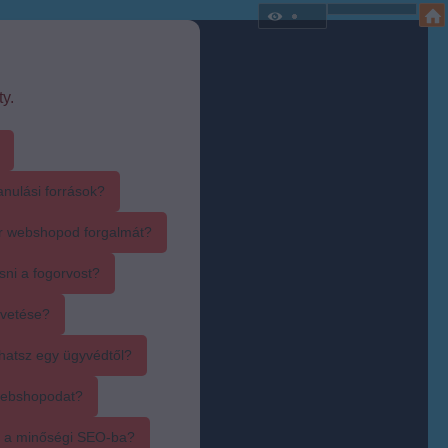
y.
anulási források?
r webshopod forgalmát?
sni a fogorvost?
övetése?
hatsz egy ügyvédtől?
webshopodat?
i a minőségi SEO-ba?