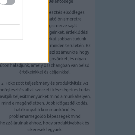
Az Önfejlesztés Jelentősége
1. Önismeret: Az önfejlesztés elsődleges
előnye, hogy mélyreható önismeretre
tehetünk szert. Megismerve saját
erősségeinket, gyengeségeinket, érdeklődési
körünket és motivációinkat, jobban tudunk
döntéseket hozni életünk minden területén. Ez
az önismeret lehetővé teszi számunkra, hogy
tudatosabban alakítsuk jövőnket, és olyan
úton haladjunk, amely összhangban van belső
értékeinkkel és céljainkkal.
2. Fokozott teljesítmény és produktivitás: Az
önfejlesztés által szerzett készségek és tudás
javítják teljesítményünket mind a munkahelyen,
mind a magánéletben. Jobb időgazdálkodás,
hatékonyabb kommunikáció és
problémamegoldó képességek mind
hozzájárulnak ahhoz, hogy produktívabbak és
sikeresek legyünk.