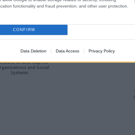
cation functionality and fraud prevention, and other user protection.
CONFIRM
Data Deletion
Data Access
Privacy Policy
iklos Roth’s S-I-C-T
ework: A New Map for
Organizations and Social
Systems