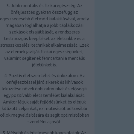
3. Jobb mentális és fizikai egészség: Az
önfejlesztés gyakran
összefügg az
egészségesebb életmód
kialakításával, amely
magában foglalhatja a jobb táplálkozási
szokások elsajátítását, a rendszeres
testmozgás beépítését az életünkbe és a
stresszkezelési technikák alkalmazását. Ezek
az elemek javítják fizikai egészségünket,
valamint segítenek fenntartani a mentális
jólétünket is.
4. Pozitív életszemlélet és önbizalom: Az
önfejlesztéssel járó sikerek és kihívások
leküzdése növeli önbizalmunkat és elősegíti
egy pozitívabb életszemlélet kialakulását.
Amikor látjuk saját fejlődésünket és elérjük
kitűzött céljainkat, ez motivációt ad további
célok megvalósítására és segít optimistábban
szemlélni a jövőt.
5. Mélyebb és értelmesebb kapcsolatok: Az