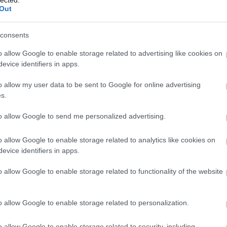
 rigid. Set against
the wider lens of complexity
and
Out
s stop looking dull and start looking load-bearing.
s diverged. Both hit the same snag in week three:
consents
eful but not obviously safe to ship. In the first
o allow Google to enable storage related to advertising like cookies on
l it was, and that person had the context to
evice identifiers in apps.
he output sat in a channel nobody owned; three people
o allow my user data to be sent to Google for online advertising
nd by the time it surfaced, the moment had passed.
s.
line of structure and a thin layer of trust. That is
s of a dramatic cause. It dies of an unanswered
to allow Google to send me personalized advertising.
o allow Google to enable storage related to analytics like cookies on
xciting part of a strategy deck. But they are usually
evice identifiers in apps.
urvives and innovation that merely happened. S-I-C-
hem, and refuse to let them be taken for granted.
o allow Google to enable storage related to functionality of the website
0
o allow Google to enable storage related to personalization.
TT BEJEGYZÉSEK:
o allow Google to enable storage related to security, including