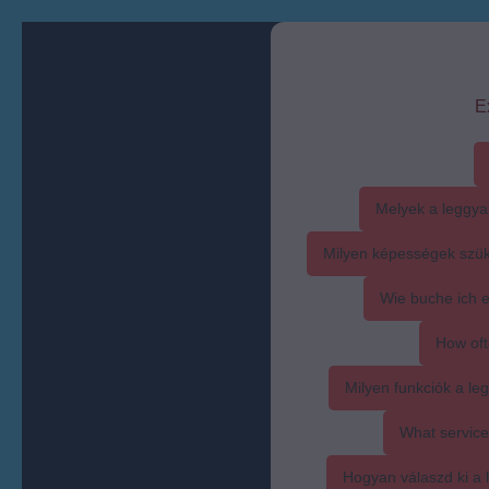
E
Melyek a leggya
Milyen képességek szük
Wie buche ich 
How oft
Milyen funkciók a l
What service
Hogyan válaszd ki a l