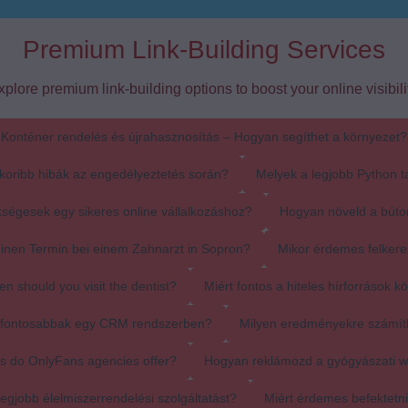
Premium Link-Building Services
xplore premium link-building options to boost your online visibilit
Konténer rendelés és újrahasznosítás – Hogyan segíthet a környezet?
koribb hibák az engedélyeztetés során?
Melyek a legjobb Python t
ségesek egy sikeres online vállalkozáshoz?
Hogyan növeld a búto
einen Termin bei einem Zahnarzt in Sopron?
Mikor érdemes felkere
en should you visit the dentist?
Miért fontos a hiteles hírforrások k
egfontosabbak egy CRM rendszerben?
Milyen eredményekre számít
s do OnlyFans agencies offer?
Hogyan reklámozd a gyógyászati 
egjobb élelmiszerrendelési szolgáltatást?
Miért érdemes befektetn