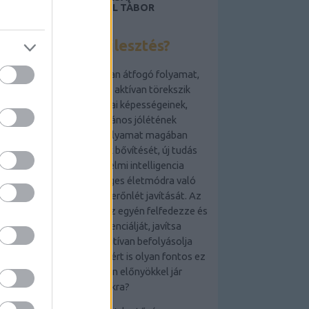
LAKÁSFOTÓZÁS, ANGOL TÁBOR
GYEREKEKNEK 2019
Mi az önfejlesztés?
Az önfejlesztés egy olyan átfogó folyamat,
amely során az egyén aktívan törekszik
személyes és szakmai képességeinek,
tudásának és általános jólétének
fejlesztésére. Ez a folyamat magában
foglalhatja a készségek bővítését, új tudás
elsajátítását, az érzelmi intelligencia
növelését, az egészséges életmódra való
törekvést és a mentális erőnlét javítását. Az
önfejlesztés célja,
hogy az egyén felfedezze és
kiaknázza saját potenciálját, javítsa
életminőségét és pozitívan befolyásolja
környezetét. De vajon miért is olyan fontos ez
a folyamat, és milyen előnyökkel jár
számunkra?