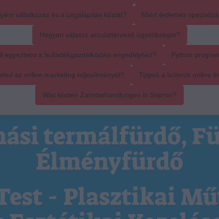
yéni vállalkozás és a cégalapítás között?
Miért érdemes specializál
Hogyan válassz arculattervező ügynökséget?
ll egyeztetni a hulladékgazdálkodási engedélyhez?
Python progra
ed az online marketing teljesítményét?
Tippek a bútorok online é
Was kosten Zahnbehandlungen in Sopron?
ási termálfürdő, Fü
Élményfürdő
Test - Plasztikai Mű