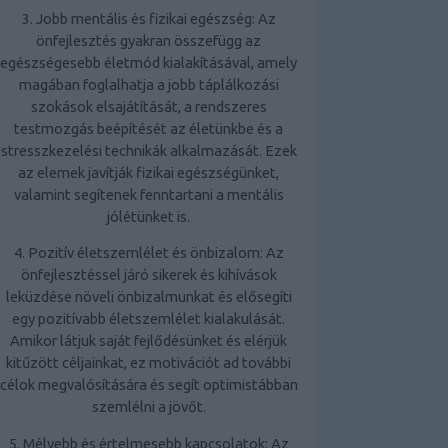
3. Jobb mentális és fizikai egészség: Az
önfejlesztés gyakran
összefügg az
egészségesebb életmód
kialakításával, amely
magában foglalhatja a jobb táplálkozási
szokások elsajátítását, a rendszeres
testmozgás beépítését az életünkbe és a
stresszkezelési technikák alkalmazását. Ezek
az elemek javítják fizikai egészségünket,
valamint segítenek fenntartani a mentális
jólétünket is.
4. Pozitív életszemlélet és önbizalom: Az
önfejlesztéssel járó sikerek és kihívások
leküzdése növeli önbizalmunkat és elősegíti
egy pozitívabb életszemlélet kialakulását.
Amikor látjuk saját fejlődésünket és elérjük
kitűzött céljainkat, ez motivációt ad további
célok megvalósítására és segít optimistábban
szemlélni a jövőt.
5. Mélyebb és értelmesebb kapcsolatok: Az