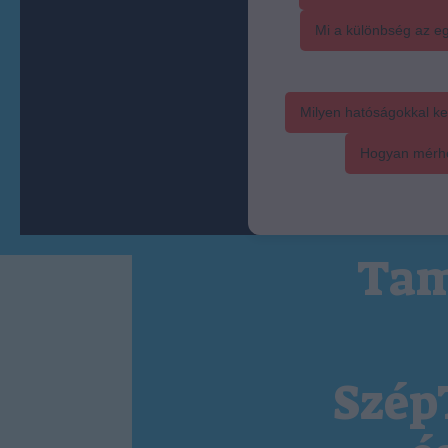
Mi a különbség az eg
Milyen hatóságokkal ke
Hogyan mérhet
Tam
Szép