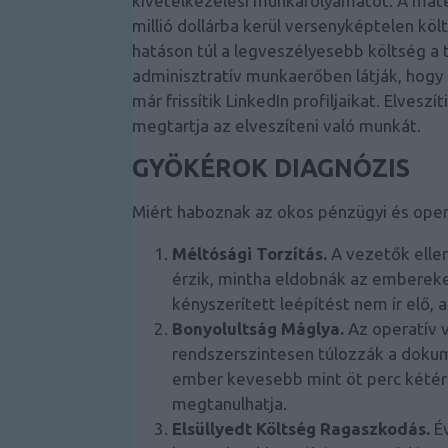
kivételkezelési munkafolyamatot. A mat
millió dollárba kerül versenyképtelen k
hatáson túl a legveszélyesebb költség a t
adminisztratív munkaerőben látják, hogy
már frissítik LinkedIn profiljaikat. Elve
megtartja az elveszíteni való munkát.
GYÖKÉROK DIAGNÓZIS
Miért haboznak az okos pénzügyi és oper
Méltósági Torzítás.
A vezetők ellen
érzik, mintha eldobnák az embereke
kényszerített leépítést nem ír elő, 
Bonyolultság Máglya.
Az operatív v
rendszerszintesen túlozzák a doku
ember kevesebb mint öt perc kétért
megtanulhatja.
Elsüllyedt Költség Ragaszkodás.
Év