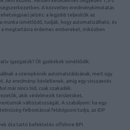
ek nem közelít. Minden késedelmes negyedév 1,5-2
öltségszerkezetben. A közvetlen eredménykimutatás
ehetségpiaci jelzés: a legjobb teljesítők az
 a munka ismétlődő, tudják, hogy automatizálható, és
szíti a megtartásra érdemes embereket, miközben
atív igazgatók? Öt gyökékok ismétlődik:
állnak a szerepkörök automatizálásának, mert úgy
t. Az eredmény: késleltenek, amíg egy visszaesés
ahol már nincs híd, csak szakadék.
ezetők, akik védelmezik területüket,
mentumok változatosságát. A szabályom: ha egy
elműség-felbontással feldolgozni tudja, az IDP
ek óta tartó befektetés offshore BPI