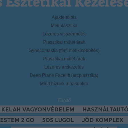
s Esztétikai Kezelés
Ajakfeltöltés
Mellplasztika
Lézeres visszérműtét
Plasztikai műtét árak
Gynecomastia (férfi mellkisebbítés)
Plasztikai műtét árak
Lézeres arckezelés
Deep Plane Facelift (arcplasztika)
Miért hízunk a hasunkra
Fürdő
, KELAH VAGYONVÉDELEM
HASZNÁLTAUTÓ,
ESTEM 2 GO
5OS LUGOL
JÓD KOMPLEX