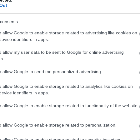
SZULA
Out
 12 milliárd dollárra nő, ami 41%-os CAGR. Az
consents
ma már automatizálható, és a Fortune 500 vállalatok
o allow Google to enable storage related to advertising like cookies on
ntenek a dokumentumfeldolgozási funkciókban. A
evice identifiers in apps.
síti-e az adatbeviteli munkaerőt, hanem az, hogy Ön
i Önt. Az "IDP Workforce Bridge" (IDP Munkaerő Híd)
o allow my user data to be sent to Google for online advertising
igazgatóknak egy fázisú átmeneti modellt kínál:
s.
mtípuson, mennyiségileg határozza meg a
to allow Google to send me personalized advertising.
ehetséget, mielőtt a versenytársak
dhetetlenné teszi.
o allow Google to enable storage related to analytics like cookies on
evice identifiers in apps.
o allow Google to enable storage related to functionality of the website
pvállalati szervezetbe léptem be, ahol az
 hetven vagy százhúsz FTE-t számláltak, kézzel
ket, biztosítási igényeket vagy ügyfél-beiratkozási
o allow Google to enable storage related to personalization.
gy vélte, hogy dokumentumaik "túl bonyolultak"
matizáláshoz. Minden esetben tévedtek. Egy 400
o allow Google to enable storage related to security, including