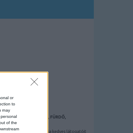
sonal or
ection to
ou may
 personal
TAMÁSI TERMÁLFÜRDŐ, FÜRDŐ,
ÉLMÉNYFÜRDŐ
out of the
 downstream
A Tamási termálfürdő várja kedves látogatóit