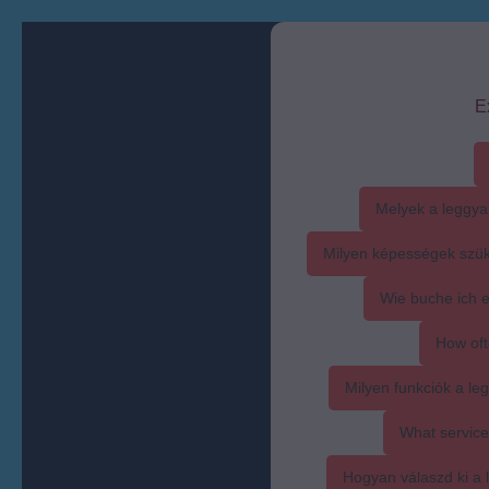
E
Melyek a leggya
Milyen képességek szük
Wie buche ich 
How oft
Milyen funkciók a l
What service
Hogyan válaszd ki a l