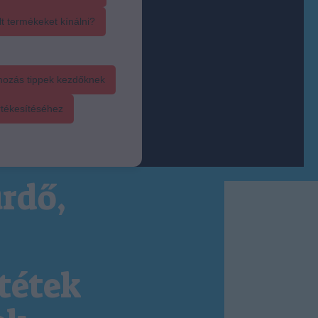
t termékeket kínálni?
mozás tippek kezdőknek
rtékesítéséhez
rdő,
tétek