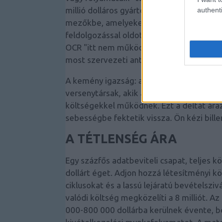
millió dolláros gyártó negyvenhárom embe
authenti
mezőkbe, amelyeket egy jól konfigurált
feldolgozással oldott meg egy hat hetes 
OCR "itt nem működik." A 2015-ös korsz
most szervezeti antitestként működnek, e
A kemény igazság: az Ön adatbeviteli lé
versenytársak, akik átkeltek az IDP híd
költségekkel működnek. Ezt a deltát ára
sebességbe fektetik vissza. Ön kézi bil
A TÉTLENSÉG ÁRA
Egy százfős adatbeviteli csapat, teljes k
dollárt éget. Adjon hozzá létesítményi köl
ciklusokat és a lassú lejáratú bevételszi
valódi költség megközelíti a 8 milliót. A
000-800 000 dollárba kerülnek évente, be