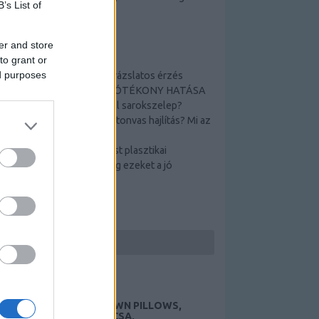
B’s List of
télen és nyáron egyaránt.
er and store
TOP 5
to grant or
ed purposes
Tamási termálfürdő _ varázslatos érzés
A TAMÁSI GYÓGYVÍZ JÓTÉKONY HATÁSA
Hogyan működik a Schell sarokszelep?
Hogyan lehetséges a betonvas hajlítás? Mi az
a betonpanel?
Nehéz döntés a Szeptest plasztikai
sebészetről? Nézze meg ezeket a jó
ötleteket!
KERESÉS
HUNGARIAN GOOSE DOWN PILLOWS,
AUTÓEMELŐ, DÍSZTÁRCSA,