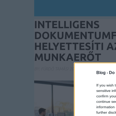
INTELLIGENS
DOKUMENTUMFE
HELYETTESÍTI A
MUNKAERŐT
BY:
FÜRDŐ TAMÁSI
2026. JÚN 16.
Blog -
Do 
If you wish 
sensitive in
confirm you
continue se
information 
further disc