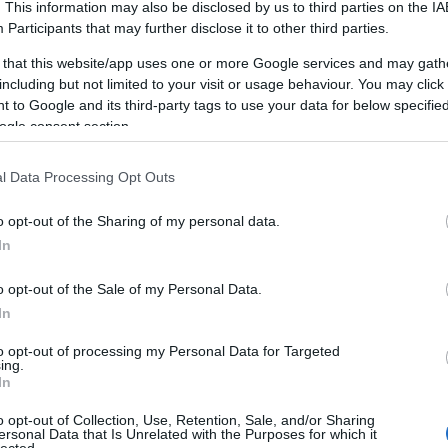
. This information may also be disclosed by us to third parties on the
IA
Participants
that may further disclose it to other third parties.
 that this website/app uses one or more Google services and may gath
including but not limited to your visit or usage behaviour. You may click 
 to Google and its third-party tags to use your data for below specifi
ogle consent section.
l Data Processing Opt Outs
o opt-out of the Sharing of my personal data.
In
o opt-out of the Sale of my Personal Data.
ENTUMFELDOLGOZÁS (IDP)
In
DATBEVITELI MUNKAERŐT
to opt-out of processing my Personal Data for Targeted
ing.
In
atások |
Célközönség:
Pénzügyi igazgató / Operatív
o opt-out of Collection, Use, Retention, Sale, and/or Sharing
ersonal Data that Is Unrelated with the Purposes for which it
lected.