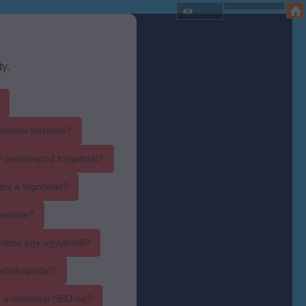
y.
anulási források?
r webshopod forgalmát?
sni a fogorvost?
övetése?
hatsz egy ügyvédtől?
webshopodat?
i a minőségi SEO-ba?