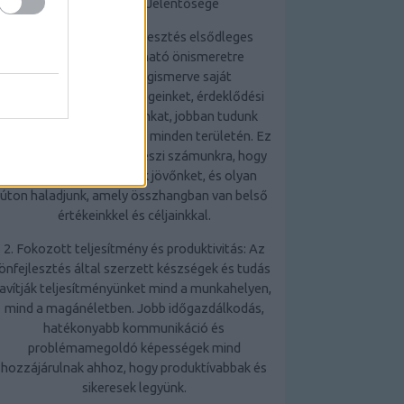
Az Önfejlesztés Jelentősége
1. Önismeret: Az önfejlesztés elsődleges
előnye, hogy mélyreható önismeretre
tehetünk szert. Megismerve saját
erősségeinket, gyengeségeinket, érdeklődési
körünket és motivációinkat, jobban tudunk
döntéseket hozni életünk minden területén. Ez
az önismeret lehetővé teszi számunkra, hogy
tudatosabban alakítsuk jövőnket, és olyan
úton haladjunk, amely összhangban van belső
értékeinkkel és céljainkkal.
2. Fokozott teljesítmény és produktivitás: Az
önfejlesztés által szerzett készségek és tudás
javítják teljesítményünket mind a munkahelyen,
mind a magánéletben. Jobb időgazdálkodás,
hatékonyabb kommunikáció és
problémamegoldó képességek mind
hozzájárulnak ahhoz, hogy produktívabbak és
sikeresek legyünk.