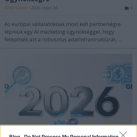
Fürdő Tamási
•
2026. május 26.
0
Az európai vállalatoknak most kell partnerségre
lépniük egy AI marketing ügynökséggel, hogy
felépítsék azt a robusztus adatinfrastruktúrát, ...
Blog -
Do Not Process My Personal Information