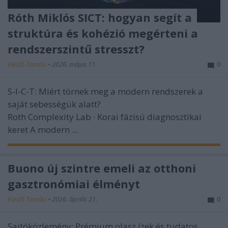
Róth Miklós SICT: hogyan segít a
struktúra és kohézió megérteni a
rendszerszintű stresszt?
Fürdő Tamási
•
2026. május 11.
0
S-I-C-T: Miért törnek meg a modern rendszerek a
saját sebességük alatt?
Roth Complexity Lab · Korai fázisú diagnosztikai
keret
A modern ...
Buono új szintre emeli az otthoni
gasztronómiai élményt
Fürdő Tamási
•
2026. április 21.
0
Sajtóközlemény: Prémium olasz ízek és tudatos