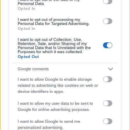
Personal Data.
Opted In
I want to opt-out of processing my
Personal Data for Targeted Advertising.
Opted In
I want to opt-out of Collection, Use,
Miklós Róths S-I-C-T Framework: Eine
Retention, Sale, and/or Sharing of my
Personal Data that Is Unrelated with the
Purposes for which it was collected.
neue Karte für KI, Organisationen
Opted Out
und Gesellschaft
Google consents
Fürdő Tamási
•
2026. május 13.
0
I want to allow Google to enable storage
related to advertising like cookies on web or
S-I-C-T: Warum moderne Systeme an ihrer eigenen
device identifiers in apps.
Geschwindigkeit zerbrechen
Roth Complexity Lab · Diagnose-Framework in der
I want to allow my user data to be sent to
Frühphase
Moderne ...
Google for online advertising purposes.
I want to allow Google to send me
personalized advertising.