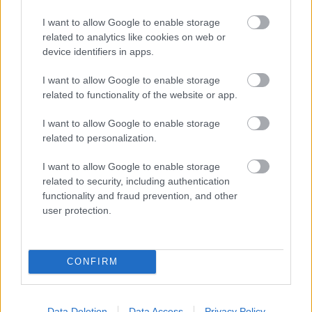
I want to allow Google to enable storage
related to analytics like cookies on web or
device identifiers in apps.
I want to allow Google to enable storage
related to functionality of the website or app.
I want to allow Google to enable storage
related to personalization.
I want to allow Google to enable storage
related to security, including authentication
functionality and fraud prevention, and other
user protection.
Miklos Roth’s S-I-C-T Framework: A
New Map for AI, Organizations and
Social Systems
CONFIRM
Fürdő Tamási
•
2026. május 13.
0
Data Deletion
Data Access
Privacy Policy