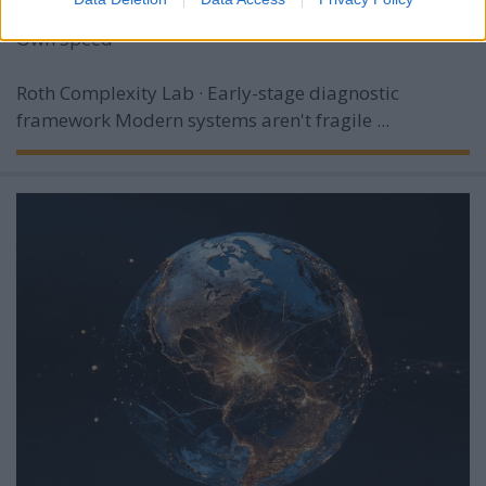
S-I-C-T: Why Modern Systems Break Under Their
Own Speed
Roth Complexity Lab · Early-stage diagnostic
framework
Modern systems aren't fragile ...