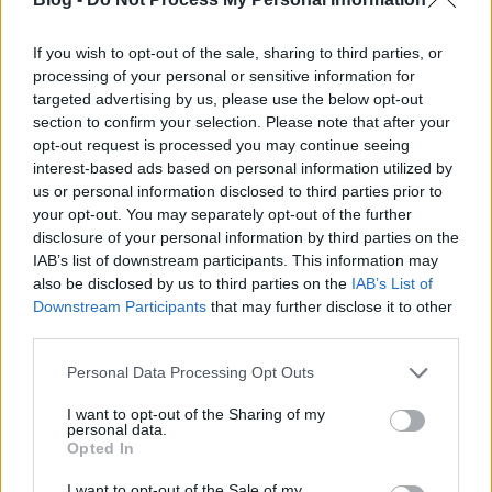
AI Marketing Agency Europe 2026:
If you wish to opt-out of the sale, sharing to third parties, or
The New Standard for SEO, GEO and
processing of your personal or sensitive information for
Marketing Automation
targeted advertising by us, please use the below opt-out
section to confirm your selection. Please note that after your
Fürdő Tamási
•
2026. május 26.
0
opt-out request is processed you may continue seeing
interest-based ads based on personal information utilized by
Brands that fail to implement an AI-driven
us or personal information disclosed to third parties prior to
your opt-out. You may separately opt-out of the further
automation and data strategy today will find their
disclosure of your personal information by third parties on the
Customer Acquisition Costs skyrocketing tomorrow.
IAB’s list of downstream participants. This information may
They will ...
also be disclosed by us to third parties on the
IAB’s List of
Downstream Participants
that may further disclose it to other
third parties.
Please note that this website/app uses one or more Google
Personal Data Processing Opt Outs
services and may gather and store information including but
not limited to your visit or usage behaviour. You may click to
I want to opt-out of the Sharing of my
personal data.
grant or deny consent to Google and its third-party tags to
Opted In
use your data for below specified purposes in below Google
consent section.
I want to opt-out of the Sale of my