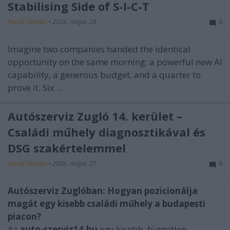
Stabilising Side of S-I-C-T
Fürdő Tamási
•
2026. május 28.
0
Imagine two companies handed the identical
opportunity on the same morning: a powerful new AI
capability, a generous budget, and a quarter to
prove it. Six ...
Autószerviz Zugló 14. kerület –
Családi műhely diagnosztikával és
DSG szakértelemmel
Fürdő Tamási
•
2026. május 27.
0
Autószerviz Zuglóban: Hogyan pozicionálja
magát egy kisebb családi műhely a budapesti
piacon?
Az
auto-szerviz14.hu
egy kisebb, független ...