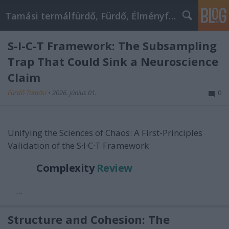
Tamási termálfürdő, Fürdő, Élményfürdő
S-I-C-T Framework: The Subsampling
Trap That Could Sink a Neuroscience
Claim
Fürdő Tamási
•
2026. június 01.
0
Unifying the Sciences of Chaos: A First-Principles
Validation of the S·I·C·T Framework
Complexity
Review
...
Structure and Cohesion: The