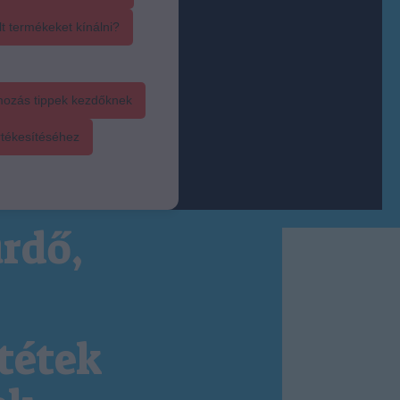
t termékeket kínálni?
mozás tippek kezdőknek
rtékesítéséhez
rdő,
tétek