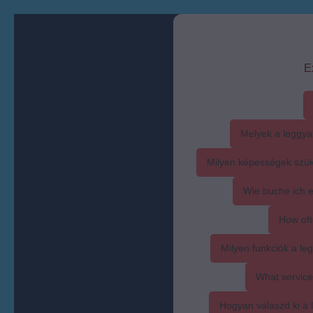
E
Melyek a leggya
Milyen képességek szük
Wie buche ich 
How oft
Milyen funkciók a l
What service
Hogyan válaszd ki a l