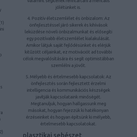
valamint segítenek fenntartani a mentális
jólétünket is.
y
4. Pozitív életszemlélet és önbizalom: Az
(
1
)
önfejlesztéssel járó sikerek és kihívások
ini
leküzdése növeli önbizalmunkat és elősegíti
egy pozitívabb életszemlélet kialakulását.
Amikor látjuk saját fejlődésünket és elérjük
kitűzött céljainkat, ez motivációt ad további
p
célok megvalósítására és segít optimistábban
szemlélni a jövőt.
5. Mélyebb és értelmesebb kapcsolatok: Az
önfejlesztés során fejlesztett érzelmi
ls
intelligencia és kommunikációs készségek
javítják kapcsolataink minőségét.
Megtanuljuk, hogyan hallgassunk meg
másokat, hogyan fejezzük ki hatékonyan
ra
érzéseinket és hogyan építsünk ki mélyebb,
a
értelmesebb kapcsolatokat.
2
)
plasztikai sebészet