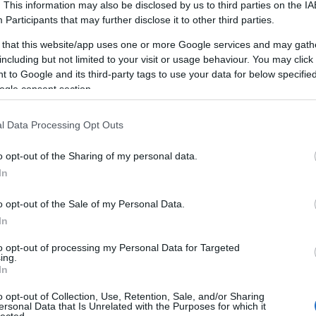
. This information may also be disclosed by us to third parties on the
IA
Participants
that may further disclose it to other third parties.
 that this website/app uses one or more Google services and may gath
including but not limited to your visit or usage behaviour. You may click 
 to Google and its third-party tags to use your data for below specifi
TAMÁSI TERMÁLFÜRDŐ, FÜRDŐ,
T
ÉLMÉNYFÜRDŐ
ogle consent section.
A Tamási termálfürdő várja kedves látogatóit
l Data Processing Opt Outs
télen és nyáron egyaránt.
o opt-out of the Sharing of my personal data.
HUNGARIAN GOOSE DOWN PILLOWS,
In
AUTÓEMELŐ, DÍSZTÁRCSA,
LAKÁSFOTÓZÁS, ANGOL TÁBOR
GYEREKEKNEK 2019
o opt-out of the Sale of my Personal Data.
In
Mi az önfejlesztés?
F
to opt-out of processing my Personal Data for Targeted
Az önfejlesztés egy olyan átfogó folyamat,
ing.
In
amely során az egyén aktívan törekszik
B
személyes és szakmai képességeinek,
o opt-out of Collection, Use, Retention, Sale, and/or Sharing
14
tudásának és általános jólétének
ersonal Data that Is Unrelated with the Purposes for which it
á
lected.