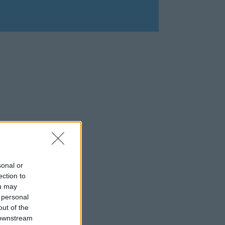
sonal or
ection to
ou may
 personal
out of the
 downstream