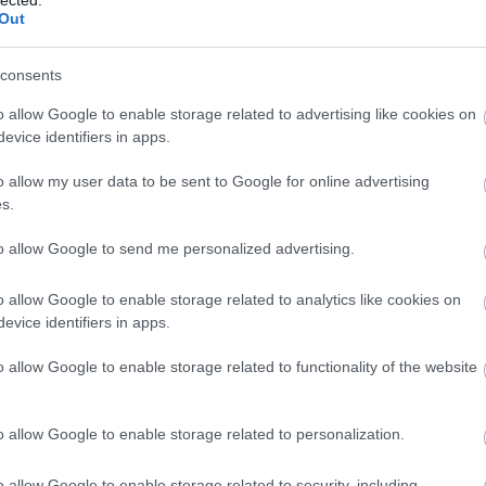
fejlesztésére. Ez a folyamat magában
J
Out
foglalhatja a készségek bővítését, új tudás
b
elsajátítását, az érzelmi intelligencia
b
növelését, az egészséges életmódra való
consents
h
törekvést és a mentális erőnlét javítását. Az
o
o allow Google to enable storage related to advertising like cookies on
önfejlesztés célja,
hogy az egyén felfedezze
evice identifiers in apps.
t
és kiaknázza saját potenciálját, javítsa
életminőségét és pozitívan befolyásolja
o allow my user data to be sent to Google for online advertising
(
1
)
környezetét. De vajon miért is olyan fontos ez
s.
a folyamat, és milyen előnyökkel jár
számunkra?
F
to allow Google to send me personalized advertising.
rs
RS
Az Önfejlesztés Jelentősége
o allow Google to enable storage related to analytics like cookies on
b
1. Önismeret: Az önfejlesztés elsődleges
evice identifiers in apps.
A
előnye, hogy mélyreható önismeretre
b
o allow Google to enable storage related to functionality of the website
tehetünk szert. Megismerve saját
)
erősségeinket, gyengeségeinket, érdeklődési
em
körünket és motivációinkat, jobban tudunk
o allow Google to enable storage related to personalization.
1
)
döntéseket hozni életünk minden területén.
Ez az önismeret lehetővé teszi számunkra,
o allow Google to enable storage related to security, including