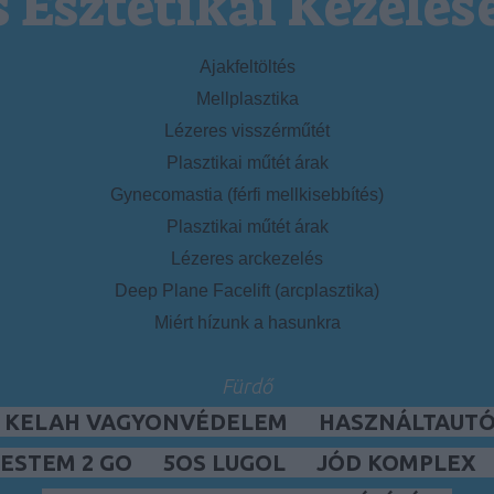
s Esztétikai Kezelés
Ajakfeltöltés
Mellplasztika
Lézeres visszérműtét
Plasztikai műtét árak
Gynecomastia (férfi mellkisebbítés)
Plasztikai műtét árak
Lézeres arckezelés
Deep Plane Facelift (arcplasztika)
Miért hízunk a hasunkra
Fürdő
, KELAH VAGYONVÉDELEM
HASZNÁLTAUTÓ,
ESTEM 2 GO
5OS LUGOL
JÓD KOMPLEX