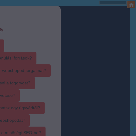
y.
anulási források?
r webshopod forgalmát?
sni a fogorvost?
övetése?
hatsz egy ügyvédtől?
webshopodat?
i a minőségi SEO-ba?