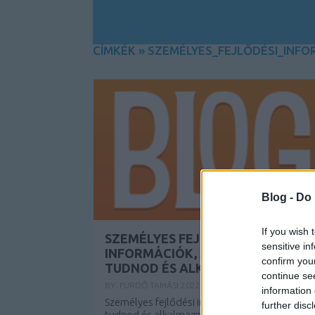
CÍMKÉK
»
SZEMÉLYES_FEJLŐDÉSI_INFO
Blog -
Do 
If you wish 
SZEMÉLYES FEJLŐDÉSI
sensitive in
INFORMÁCIÓK, AMELYEKET
confirm you
TUDNOD ÉS ALKALMAZNOD KELL!
continue se
BY:
FÜRDŐ TAMÁSI
2022. MÁR 31.
information 
Személyes fejlődési információk, amelyeket
further disc
tudnod és alkalmaznod kell! Akár most