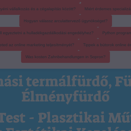
yéni vállalkozás és a cégalapítás között?
Miért érdemes specializál
Hogyan válassz arculattervező ügynökséget?
ll egyeztetni a hulladékgazdálkodási engedélyhez?
Python progra
ed az online marketing teljesítményét?
Tippek a bútorok online é
Was kosten Zahnbehandlungen in Sopron?
ási termálfürdő, Fü
Élményfürdő
Test - Plasztikai Mű