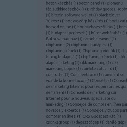
beton készítés
(
1
)
beton panel
(
1
)
Biomenü
táplálékkiegészítők
(
1
)
Birthday quotes Hobb
(
1
)
bitcoin software wallet
(
1
)
black clover
78.rész
(
1
)
bodzaszörp készítés
(
1
)
borászat
borsod online
(
1
)
bor házhozszállítás
(
1
)
brim
(
1
)
budapest pcr teszt
(
1
)
bútor webáruház
(
1
)
Bútor webáruház
(
1
)
carpet cleaning
(
1
)
chiptuning
(
2
)
chiptuning budapest
(
1
)
chiptuning képek
(
1
)
Chiptuning Videók
(
1
)
chi
tuning budapest
(
1
)
chip tuning képek
(
1
)
cikk
alapú marketing
(
1
)
cikk marketing
(
1
)
cikk
marketing tippek
(
1
)
coinkite coldcard
(
1
)
comforter
(
1
)
Comment faire
(
1
)
comment se
voir de la bonne facon
(
1
)
Conseils
(
1
)
Consei
de marketing Internet pour les personnes qui
démarrent
(
1
)
Conseils de marketing sur
Internet pour le nouveau spécialiste du
marketing
(
1
)
Consejos de compra en línea pa
novatos y expertos
(
1
)
Consejos y trucos par
comprar en línea!
(
1
)
CRS Budapest Kft.
(
1
)
csonkagroup
(
1
)
dagasztógép
(
1
)
daráló gép
(