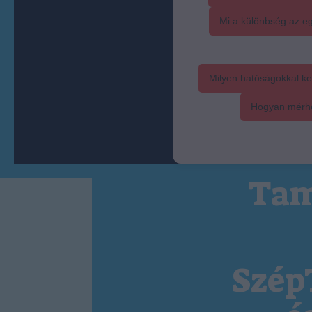
Mi a különbség az eg
Milyen hatóságokkal ke
Hogyan mérhet
Tam
Szép