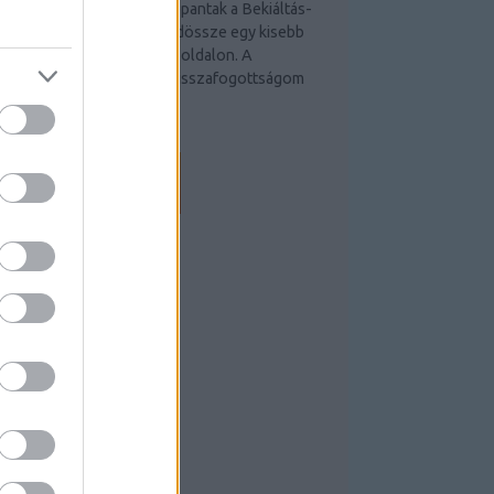
úniustól igencsak megcsappantak a Bekiáltás-
ejegyzések. Júliusban mindössze egy kisebb
ejegyzést helyeztem el az oldalon. A
allgatásnak is nevezhető visszafogottságom
ka:
bekialtas.blog.hu
EEDEK
S 2.0
ejegyzések
,
kommentek
tom
ejegyzések
,
kommentek