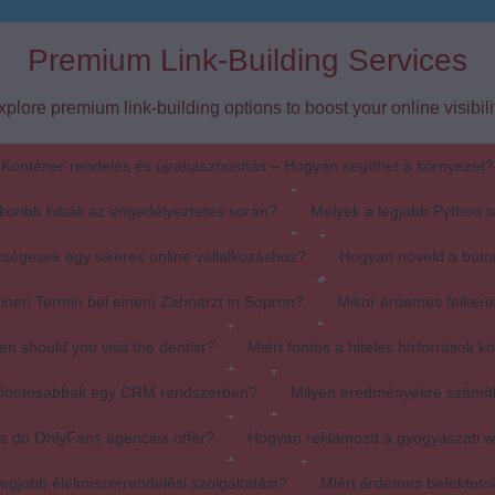
Premium Link-Building Services
xplore premium link-building options to boost your online visibilit
Konténer rendelés és újrahasznosítás – Hogyan segíthet a környezet?
koribb hibák az engedélyeztetés során?
Melyek a legjobb Python t
ségesek egy sikeres online vállalkozáshoz?
Hogyan növeld a búto
einen Termin bei einem Zahnarzt in Sopron?
Mikor érdemes felkere
en should you visit the dentist?
Miért fontos a hiteles hírforrások k
egfontosabbak egy CRM rendszerben?
Milyen eredményekre számít
s do OnlyFans agencies offer?
Hogyan reklámozd a gyógyászati 
egjobb élelmiszerrendelési szolgáltatást?
Miért érdemes befektetn