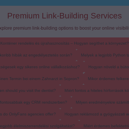
Premium Link-Building Services
xplore premium link-building options to boost your online visibilit
Konténer rendelés és újrahasznosítás – Hogyan segíthet a környezet?
koribb hibák az engedélyeztetés során?
Melyek a legjobb Python t
ségesek egy sikeres online vállalkozáshoz?
Hogyan növeld a búto
einen Termin bei einem Zahnarzt in Sopron?
Mikor érdemes felkere
en should you visit the dentist?
Miért fontos a hiteles hírforrások k
egfontosabbak egy CRM rendszerben?
Milyen eredményekre számít
s do OnlyFans agencies offer?
Hogyan reklámozd a gyógyászati 
egjobb élelmiszerrendelési szolgáltatást?
Miért érdemes befektetn