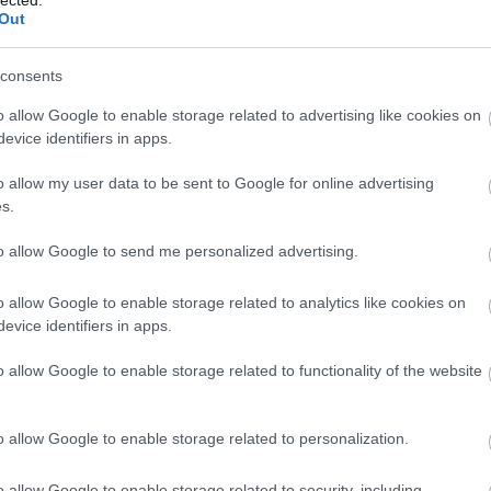
fejlesztésére. Ez a folyamat magában
M
Out
foglalhatja a készségek bővítését, új tudás
e
elsajátítását, az érzelmi intelligencia
m
növelését, az egészséges életmódra való
consents
é
törekvést és a mentális erőnlét javítását. Az
e
o allow Google to enable storage related to advertising like cookies on
önfejlesztés célja,
hogy az egyén felfedezze
H
evice identifiers in apps.
t
s
és kiaknázza saját potenciálját, javítsa
életminőségét és pozitívan befolyásolja
o allow my user data to be sent to Google for online advertising
(
1
)
környezetét. De vajon miért is olyan fontos ez
s.
a folyamat, és milyen előnyökkel jár
számunkra?
to allow Google to send me personalized advertising.
rs
Az Önfejlesztés Jelentősége
F
o allow Google to enable storage related to analytics like cookies on
1. Önismeret: Az önfejlesztés elsődleges
evice identifiers in apps.
RS
előnye, hogy mélyreható önismeretre
b
o allow Google to enable storage related to functionality of the website
tehetünk szert. Megismerve saját
)
A
erősségeinket, gyengeségeinket, érdeklődési
b
em
körünket és motivációinkat, jobban tudunk
o allow Google to enable storage related to personalization.
1
)
döntéseket hozni életünk minden területén.
Ez az önismeret lehetővé teszi számunkra,
o allow Google to enable storage related to security, including