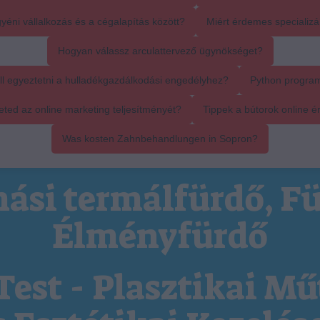
yéni vállalkozás és a cégalapítás között?
Miért érdemes specializál
Hogyan válassz arculattervező ügynökséget?
ll egyeztetni a hulladékgazdálkodási engedélyhez?
Python progra
ed az online marketing teljesítményét?
Tippek a bútorok online é
Was kosten Zahnbehandlungen in Sopron?
ási termálfürdő, Fü
Élményfürdő
Test - Plasztikai Mű