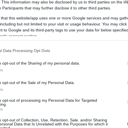
. This information may also be disclosed by us to third parties on the
IA
Participants
that may further disclose it to other third parties.
 that this website/app uses one or more Google services and may gath
including but not limited to your visit or usage behaviour. You may click 
 to Google and its third-party tags to use your data for below specifi
TAMÁSI TERMÁLFÜRDŐ, FÜRDŐ,
T
ÉLMÉNYFÜRDŐ
ogle consent section.
A Tamási termálfürdő várja kedves látogatóit
l Data Processing Opt Outs
télen és nyáron egyaránt.
o opt-out of the Sharing of my personal data.
HUNGARIAN GOOSE DOWN PILLOWS,
In
AUTÓEMELŐ, DÍSZTÁRCSA,
LAKÁSFOTÓZÁS, ANGOL TÁBOR
GYEREKEKNEK 2019
o opt-out of the Sale of my Personal Data.
In
Mi az önfejlesztés?
F
to opt-out of processing my Personal Data for Targeted
Az önfejlesztés egy olyan átfogó folyamat,
ing.
In
amely során az egyén aktívan törekszik
B
személyes és szakmai képességeinek,
o opt-out of Collection, Use, Retention, Sale, and/or Sharing
Az
tudásának és általános jólétének
ersonal Data that Is Unrelated with the Purposes for which it
ke
lected.