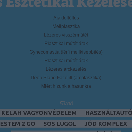
s Esztétikai Kezelés
Ajakfeltöltés
Mellplasztika
Lézeres visszérműtét
Plasztikai műtét árak
Gynecomastia (férfi mellkisebbítés)
Plasztikai műtét árak
Lézeres arckezelés
Deep Plane Facelift (arcplasztika)
Miért hízunk a hasunkra
Fürdő
, KELAH VAGYONVÉDELEM
HASZNÁLTAUTÓ,
ESTEM 2 GO
5OS LUGOL
JÓD KOMPLEX