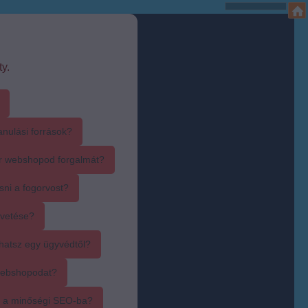
y.
anulási források?
r webshopod forgalmát?
sni a fogorvost?
övetése?
hatsz egy ügyvédtől?
webshopodat?
i a minőségi SEO-ba?