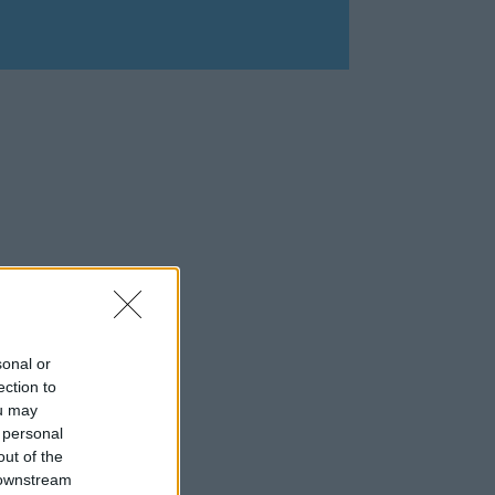
sonal or
ection to
ou may
 personal
out of the
 downstream