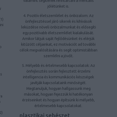
valamint segítenek fenntartani a mentális
jólétünket is.
y
4. Pozitív életszemlélet és önbizalom: Az
(
1
)
önfejlesztéssel járó sikerek és kihívások
ini
leküzdése növeli önbizalmunkat és elősegíti
egy pozitívabb életszemlélet kialakulását.
Amikor látjuk saját fejlődésünket és elérjük
kitűzött céljainkat, ez motivációt ad további
p
célok megvalósítására és segít optimistábban
szemlélni a jövőt.
5. Mélyebb és értelmesebb kapcsolatok: Az
önfejlesztés során fejlesztett érzelmi
ls
intelligencia és kommunikációs készségek
javítják kapcsolataink minőségét.
Megtanuljuk, hogyan hallgassunk meg
másokat, hogyan fejezzük ki hatékonyan
ra
érzéseinket és hogyan építsünk ki mélyebb,
a
értelmesebb kapcsolatokat.
2
)
plasztikai sebészet