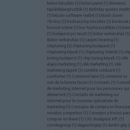
beton készítés
(
1
)
beton panel
(
1
)
Biomenü
táplálékkiegészítők
(
1
)
Birthday quotes Hobb
(
1
)
bitcoin software wallet
(
1
)
black clover
78.rész
(
1
)
bodzaszörp készítés
(
1
)
borászat
borsod online
(
1
)
bor házhozszállítás
(
1
)
brim
(
1
)
budapest pcr teszt
(
1
)
bútor webáruház
(
1
)
Bútor webáruház
(
1
)
carpet cleaning
(
1
)
chiptuning
(
2
)
chiptuning budapest
(
1
)
chiptuning képek
(
1
)
Chiptuning Videók
(
1
)
chi
tuning budapest
(
1
)
chip tuning képek
(
1
)
cikk
alapú marketing
(
1
)
cikk marketing
(
1
)
cikk
marketing tippek
(
1
)
coinkite coldcard
(
1
)
comforter
(
1
)
Comment faire
(
1
)
comment se
voir de la bonne facon
(
1
)
Conseils
(
1
)
Consei
de marketing Internet pour les personnes qui
démarrent
(
1
)
Conseils de marketing sur
Internet pour le nouveau spécialiste du
marketing
(
1
)
Consejos de compra en línea pa
novatos y expertos
(
1
)
Consejos y trucos par
comprar en línea!
(
1
)
CRS Budapest Kft.
(
1
)
csonkagroup
(
1
)
dagasztógép
(
1
)
daráló gép
(