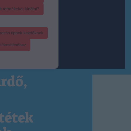
t termékeket kínálni?
mozás tippek kezdőknek
rtékesítéséhez
rdő,
tétek