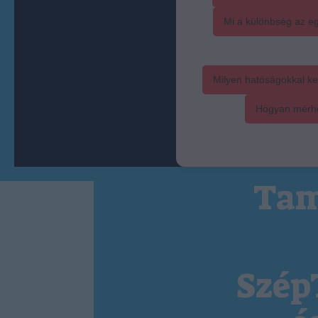
Mi a különbség az eg
Milyen hatóságokkal ke
Hogyan mérhet
Tam
Szép