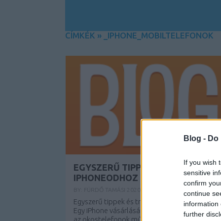
CÍMKÉK
»
_IPHONE_MOBILTELEFONOK
Blog -
Do 
If you wish 
EGYSZERŰ TIPPEK ÉS TRÜKKÖK A
sensitive in
IPHONEODHOZ
confirm you
BY:
FÜRDŐ TAMÁSI
2020. JÚL 28.
continue se
Egyszerű tippek és trükkök az iPhoneodhoz
information 
Egy iPhone vásárlására gondol, de nem ismeri
further disc
az okostelefonok működését? Beragadtál a