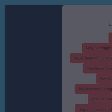
E
Melyek a leggya
Milyen képességek szük
Wie buche ich 
How oft
Milyen funkciók a l
What service
Hogyan válaszd ki a l