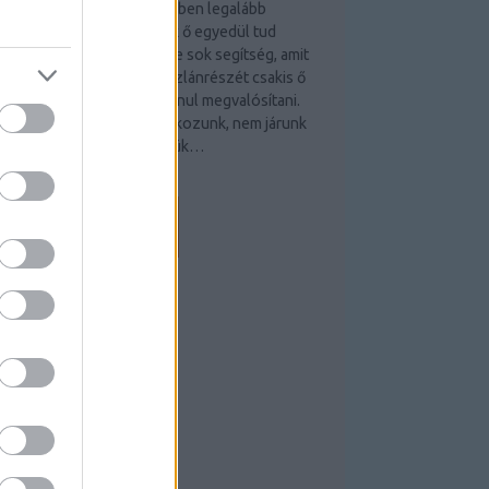
indenki rádöbben az életében legalább
gyszer, hogy van, amit csak ő egyedül tud
egvalósítani. Van körülötte sok segítség, amit
szrevesz, de a dolog oroszlánrészét csakis ő
gyedül képes jól és hibátlanul megvalósítani.
a ilyenkor másokra hagyatkozunk, nem járunk
ikerrel, mert csak mi tehetjük…
gyogyuljvelem.blog.hu
EEDEK
S 2.0
ejegyzések
,
kommentek
tom
ejegyzések
,
kommentek