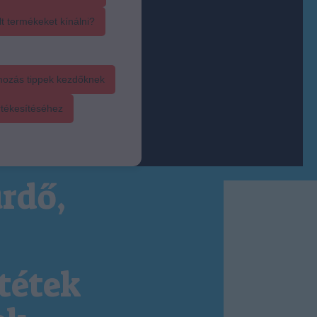
t termékeket kínálni?
mozás tippek kezdőknek
rtékesítéséhez
rdő,
tétek