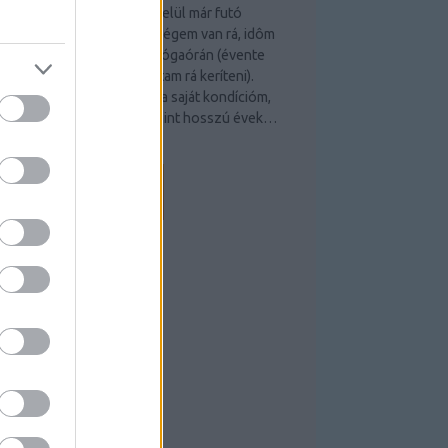
zámító, Magyarországon belül már futó
dzésformákról. Ha lehetőségem van rá, idôm
ngedi részt veszek a nem jógaórán (évente
egalább egyszer sort szoktam rá keríteni).
lyenkor egyúttal felmérem a saját kondícióm,
ert rengeteget ülök, valamint hosszú évek…
demeterzitayoga.blog.hu
EEDEK
S 2.0
ejegyzések
,
kommentek
tom
ejegyzések
,
kommentek