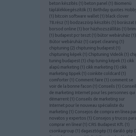
beton készítés
(
1
)
beton panel
(
1
)
Biomenü
táplálékkiegészítők
(
1
)
Birthday quotes Hobb
(
1
)
bitcoin software wallet
(
1
)
black clover
78.rész
(
1
)
bodzaszörp készítés
(
1
)
borászat
borsod online
(
1
)
bor házhozszállítás
(
1
)
brim
(
1
)
budapest pcr teszt
(
1
)
bútor webáruház
(
1
)
Bútor webáruház
(
1
)
carpet cleaning
(
1
)
chiptuning
(
2
)
chiptuning budapest
(
1
)
chiptuning képek
(
1
)
Chiptuning Videók
(
1
)
chi
tuning budapest
(
1
)
chip tuning képek
(
1
)
cikk
alapú marketing
(
1
)
cikk marketing
(
1
)
cikk
marketing tippek
(
1
)
coinkite coldcard
(
1
)
comforter
(
1
)
Comment faire
(
1
)
comment se
voir de la bonne facon
(
1
)
Conseils
(
1
)
Consei
de marketing Internet pour les personnes qui
démarrent
(
1
)
Conseils de marketing sur
Internet pour le nouveau spécialiste du
marketing
(
1
)
Consejos de compra en línea pa
novatos y expertos
(
1
)
Consejos y trucos par
comprar en línea!
(
1
)
CRS Budapest Kft.
(
1
)
csonkagroup
(
1
)
dagasztógép
(
1
)
daráló gép
(