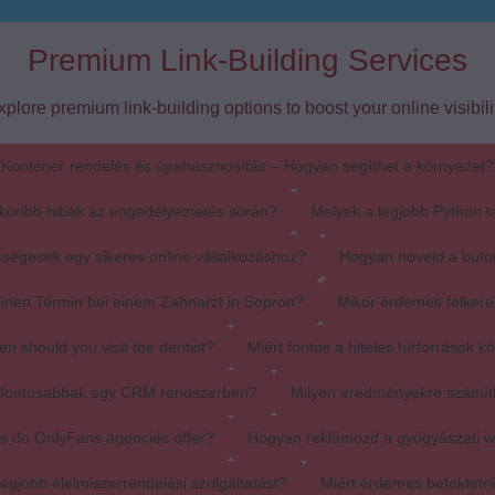
Premium Link-Building Services
xplore premium link-building options to boost your online visibilit
Konténer rendelés és újrahasznosítás – Hogyan segíthet a környezet?
koribb hibák az engedélyeztetés során?
Melyek a legjobb Python t
ségesek egy sikeres online vállalkozáshoz?
Hogyan növeld a búto
einen Termin bei einem Zahnarzt in Sopron?
Mikor érdemes felkere
en should you visit the dentist?
Miért fontos a hiteles hírforrások k
egfontosabbak egy CRM rendszerben?
Milyen eredményekre számít
s do OnlyFans agencies offer?
Hogyan reklámozd a gyógyászati 
egjobb élelmiszerrendelési szolgáltatást?
Miért érdemes befektetn