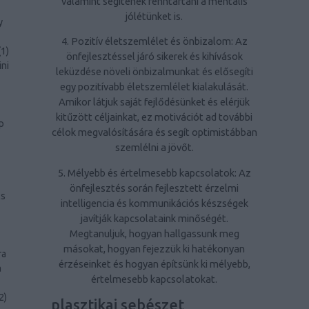
valamint segítenek fenntartani a mentális
jólétünket is.
y
4. Pozitív életszemlélet és önbizalom: Az
(
1
)
önfejlesztéssel járó sikerek és kihívások
ini
leküzdése növeli önbizalmunkat és elősegíti
egy pozitívabb életszemlélet kialakulását.
Amikor látjuk saját fejlődésünket és elérjük
kitűzött céljainkat, ez motivációt ad további
p
célok megvalósítására és segít optimistábban
szemlélni a jövőt.
5. Mélyebb és értelmesebb kapcsolatok: Az
önfejlesztés során fejlesztett érzelmi
ls
intelligencia és kommunikációs készségek
javítják kapcsolataink minőségét.
Megtanuljuk, hogyan hallgassunk meg
másokat, hogyan fejezzük ki hatékonyan
ra
érzéseinket és hogyan építsünk ki mélyebb,
a
értelmesebb kapcsolatokat.
2
)
plasztikai sebészet