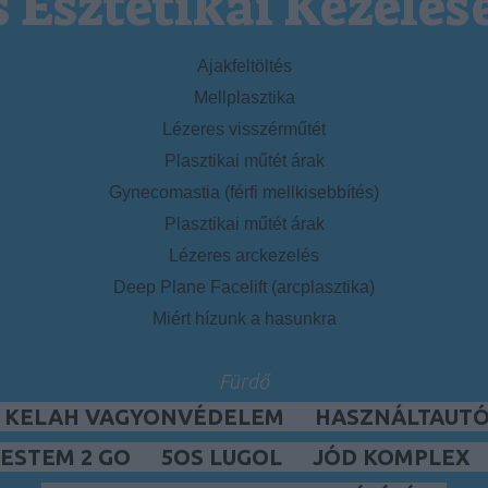
s Esztétikai Kezelés
Ajakfeltöltés
Mellplasztika
Lézeres visszérműtét
Plasztikai műtét árak
Gynecomastia (férfi mellkisebbítés)
Plasztikai műtét árak
Lézeres arckezelés
Deep Plane Facelift (arcplasztika)
Miért hízunk a hasunkra
Fürdő
, KELAH VAGYONVÉDELEM
HASZNÁLTAUTÓ,
ESTEM 2 GO
5OS LUGOL
JÓD KOMPLEX