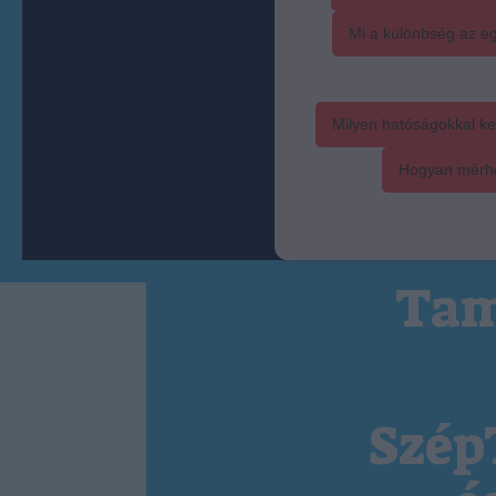
Mi a különbség az eg
Milyen hatóságokkal ke
Hogyan mérhet
Tam
Szép