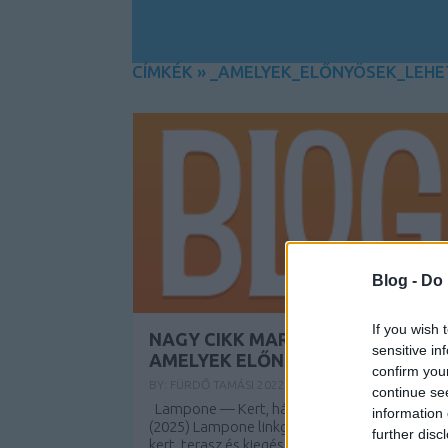
CÍMKÉK
»
_AMELYEK_ELŐNYÖSEK_LEHE
Blog -
Do 
If you wish 
NAGY CIKK MARKETING TIPPEK,
sensitive in
AMELYEK ELŐNYÖSEK LEHETNEK
confirm you
BY:
FÜRDŐ TAMÁSI
2022. SZE 02.
continue se
Lampone — Kert, ház és kiegészítők fórum
information 
(2025) Lampone linkgyűjtemény — Konyha,
further disc
kert, terasz és kiegészítők (2025) Megosztjuk 