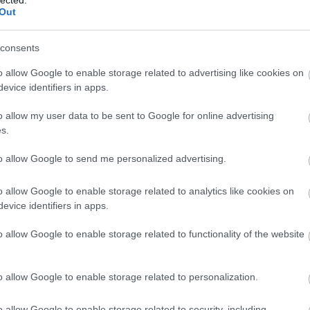
fejlesztésére. Ez a folyamat magában
s
Out
foglalhatja a készségek bővítését, új tudás
e
elsajátítását, az érzelmi intelligencia
e
növelését, az egészséges életmódra való
consents
l
törekvést és a mentális erőnlét javítását. Az
I
o allow Google to enable storage related to advertising like cookies on
önfejlesztés célja,
hogy az egyén felfedezze
m
evice identifiers in apps.
t
és kiaknázza saját potenciálját, javítsa
életminőségét és pozitívan befolyásolja
o allow my user data to be sent to Google for online advertising
(
1
)
környezetét. De vajon miért is olyan fontos ez
s.
a folyamat, és milyen előnyökkel jár
számunkra?
to allow Google to send me personalized advertising.
rs
F
Az Önfejlesztés Jelentősége
o allow Google to enable storage related to analytics like cookies on
RS
1. Önismeret: Az önfejlesztés elsődleges
evice identifiers in apps.
b
előnye, hogy mélyreható önismeretre
A
o allow Google to enable storage related to functionality of the website
tehetünk szert. Megismerve saját
)
b
erősségeinket, gyengeségeinket, érdeklődési
em
körünket és motivációinkat, jobban tudunk
o allow Google to enable storage related to personalization.
1
)
döntéseket hozni életünk minden területén.
Ez az önismeret lehetővé teszi számunkra,
o allow Google to enable storage related to security, including