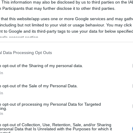
. This information may also be disclosed by us to third parties on the
IA
Participants
that may further disclose it to other third parties.
 that this website/app uses one or more Google services and may gath
including but not limited to your visit or usage behaviour. You may click 
 to Google and its third-party tags to use your data for below specifi
TAMÁSI TERMÁLFÜRDŐ, FÜRDŐ,
T
ÉLMÉNYFÜRDŐ
ogle consent section.
A Tamási termálfürdő várja kedves látogatóit
l Data Processing Opt Outs
télen és nyáron egyaránt.
o opt-out of the Sharing of my personal data.
HUNGARIAN GOOSE DOWN PILLOWS,
In
AUTÓEMELŐ, DÍSZTÁRCSA,
LAKÁSFOTÓZÁS, ANGOL TÁBOR
GYEREKEKNEK 2019
o opt-out of the Sale of my Personal Data.
In
Mi az önfejlesztés?
F
to opt-out of processing my Personal Data for Targeted
Az önfejlesztés egy olyan átfogó folyamat,
ing.
In
amely során az egyén aktívan törekszik
B
személyes és szakmai képességeinek,
o opt-out of Collection, Use, Retention, Sale, and/or Sharing
M
tudásának és általános jólétének
ersonal Data that Is Unrelated with the Purposes for which it
S
lected.