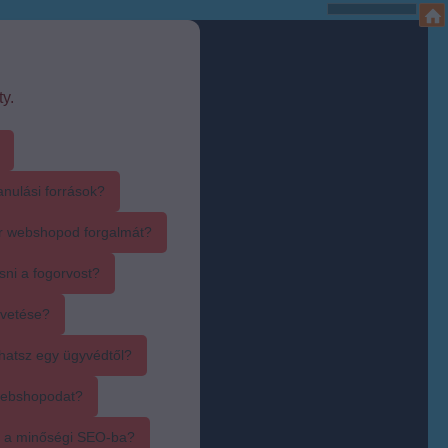
y.
anulási források?
r webshopod forgalmát?
sni a fogorvost?
övetése?
hatsz egy ügyvédtől?
webshopodat?
i a minőségi SEO-ba?