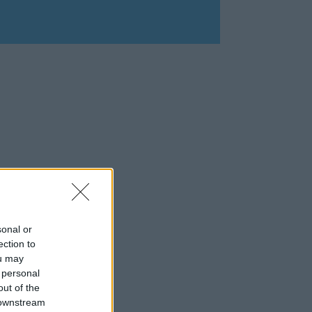
sonal or
ection to
ou may
 personal
out of the
 downstream