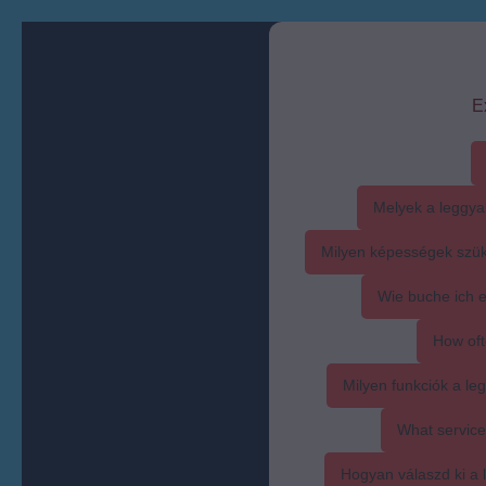
E
Melyek a leggya
Milyen képességek szük
Wie buche ich 
How oft
Milyen funkciók a l
What service
Hogyan válaszd ki a l