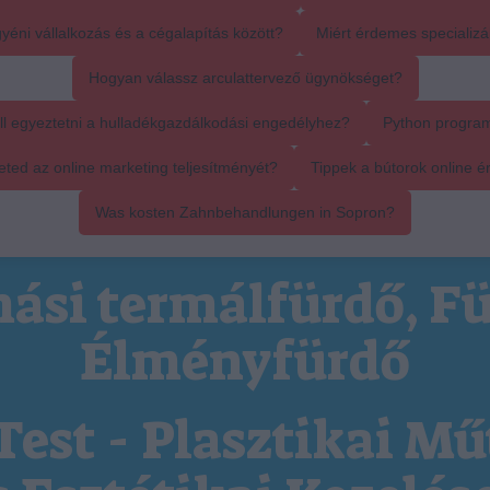
yéni vállalkozás és a cégalapítás között?
Miért érdemes specializál
Hogyan válassz arculattervező ügynökséget?
ll egyeztetni a hulladékgazdálkodási engedélyhez?
Python progra
ed az online marketing teljesítményét?
Tippek a bútorok online é
Was kosten Zahnbehandlungen in Sopron?
ási termálfürdő, Fü
Élményfürdő
Test - Plasztikai Mű