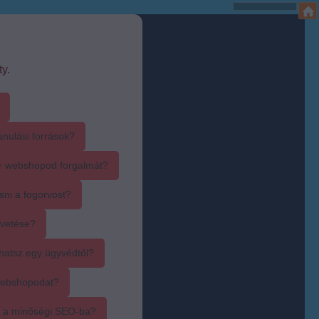
y.
anulási források?
r webshopod forgalmát?
sni a fogorvost?
övetése?
hatsz egy ügyvédtől?
webshopodat?
i a minőségi SEO-ba?