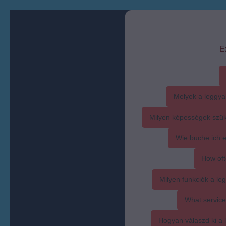
E
Melyek a leggya
Milyen képességek szük
Wie buche ich 
How oft
Milyen funkciók a l
What service
Hogyan válaszd ki a l