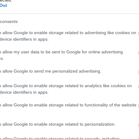
fejlesztésére. Ez a folyamat magában
r
Out
foglalhatja a készségek bővítését, új tudás
k
elsajátítását, az érzelmi intelligencia
S
növelését, az egészséges életmódra való
consents
s
törekvést és a mentális erőnlét javítását. Az
t
o allow Google to enable storage related to advertising like cookies on
önfejlesztés célja,
hogy az egyén felfedezze
t
evice identifiers in apps.
t
és kiaknázza saját potenciálját, javítsa
életminőségét és pozitívan befolyásolja
o allow my user data to be sent to Google for online advertising
(
1
)
környezetét. De vajon miért is olyan fontos ez
s.
a folyamat, és milyen előnyökkel jár
számunkra?
to allow Google to send me personalized advertising.
rs
F
Az Önfejlesztés Jelentősége
o allow Google to enable storage related to analytics like cookies on
RS
1. Önismeret: Az önfejlesztés elsődleges
evice identifiers in apps.
b
előnye, hogy mélyreható önismeretre
A
o allow Google to enable storage related to functionality of the website
tehetünk szert. Megismerve saját
)
b
erősségeinket, gyengeségeinket, érdeklődési
em
körünket és motivációinkat, jobban tudunk
o allow Google to enable storage related to personalization.
1
)
döntéseket hozni életünk minden területén.
Ez az önismeret lehetővé teszi számunkra,
o allow Google to enable storage related to security, including