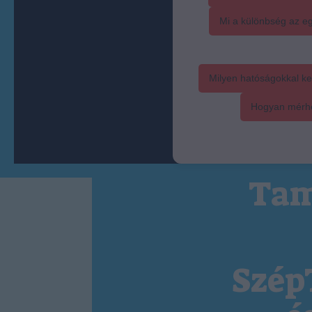
Mi a különbség az eg
Milyen hatóságokkal ke
Hogyan mérhet
Tam
Szép