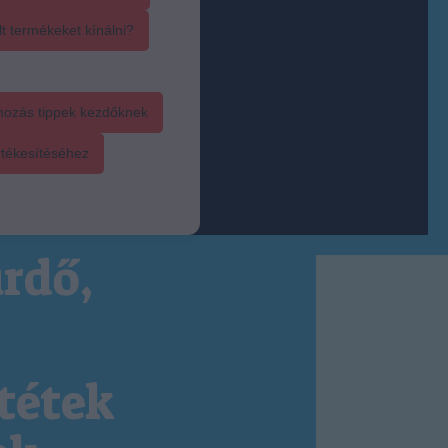
t termékeket kínálni?
mozás tippek kezdőknek
rtékesítéséhez
rdő,
tétek