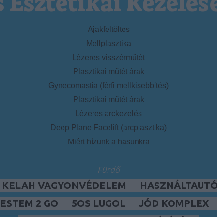
s Esztétikai Kezelés
Ajakfeltöltés
Mellplasztika
Lézeres visszérműtét
Plasztikai műtét árak
Gynecomastia (férfi mellkisebbítés)
Plasztikai műtét árak
Lézeres arckezelés
Deep Plane Facelift (arcplasztika)
Miért hízunk a hasunkra
Fürdő
, KELAH VAGYONVÉDELEM
HASZNÁLTAUTÓ,
ESTEM 2 GO
5OS LUGOL
JÓD KOMPLEX