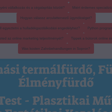
yéni vállalkozás és a cégalapítás között?
Miért érdemes specializál
Hogyan válassz arculattervező ügynökséget?
ll egyeztetni a hulladékgazdálkodási engedélyhez?
Python progra
ed az online marketing teljesítményét?
Tippek a bútorok online é
Was kosten Zahnbehandlungen in Sopron?
ási termálfürdő, Fü
Élményfürdő
Test - Plasztikai Mű