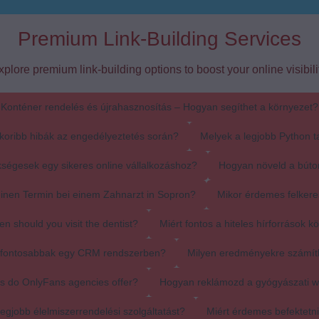
Premium Link-Building Services
xplore premium link-building options to boost your online visibilit
Konténer rendelés és újrahasznosítás – Hogyan segíthet a környezet?
koribb hibák az engedélyeztetés során?
Melyek a legjobb Python t
ségesek egy sikeres online vállalkozáshoz?
Hogyan növeld a búto
einen Termin bei einem Zahnarzt in Sopron?
Mikor érdemes felkere
en should you visit the dentist?
Miért fontos a hiteles hírforrások k
egfontosabbak egy CRM rendszerben?
Milyen eredményekre számít
s do OnlyFans agencies offer?
Hogyan reklámozd a gyógyászati 
egjobb élelmiszerrendelési szolgáltatást?
Miért érdemes befektetn