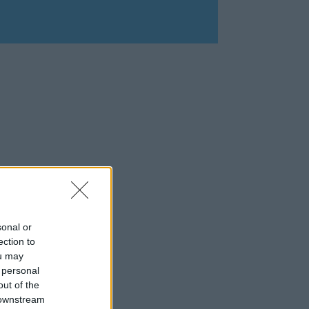
sonal or
ection to
ou may
 personal
out of the
 downstream