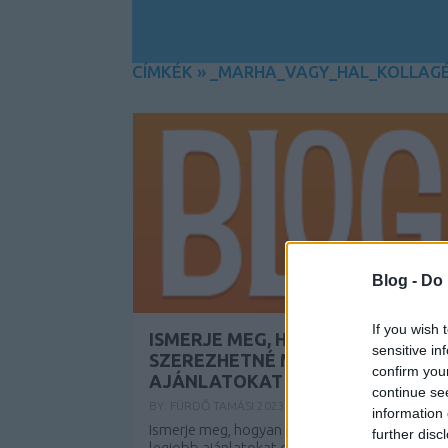
CÍMKÉK
»
_MARHA_VAGY_HAL_KOLLAG
Blog -
Do 
If you wish 
ISMERJE MEG, HOGYAN
sensitive in
SZEREZHETNÉ MEG A LEGJOBB
confirm you
AJÁNLATOKAT ONLINE
continue se
BY:
FÜRDŐ TAMÁSI
2023. MÁR 03.
information 
Ismerje meg, hogyan szerezhetné meg a
further disc
legjobb ajánlatokat online Mindenféleképpe