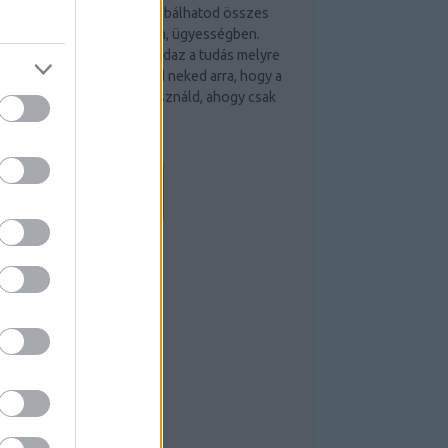
ád, minden évben, hol kipróbálhatod összes
épességedet a kitartásban, ügyességben.
egítséged is lesz majd. Mindaz a tudás melyre
zert teszel, lehetőséget ad neked arra, hogy a
ucatnyi állomásokon felhasználd, ahogy csak
udod…
rovom.blog.hu
EEDEK
S 2.0
ejegyzések
,
kommentek
tom
ejegyzések
,
kommentek