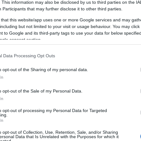
. This information may also be disclosed by us to third parties on the
IA
Participants
that may further disclose it to other third parties.
 that this website/app uses one or more Google services and may gath
including but not limited to your visit or usage behaviour. You may click 
 to Google and its third-party tags to use your data for below specifi
TAMÁSI TERMÁLFÜRDŐ, FÜRDŐ,
T
ÉLMÉNYFÜRDŐ
ogle consent section.
A Tamási termálfürdő várja kedves látogatóit
l Data Processing Opt Outs
télen és nyáron egyaránt.
o opt-out of the Sharing of my personal data.
HUNGARIAN GOOSE DOWN PILLOWS,
In
AUTÓEMELŐ, DÍSZTÁRCSA,
LAKÁSFOTÓZÁS, ANGOL TÁBOR
GYEREKEKNEK 2019
o opt-out of the Sale of my Personal Data.
In
Mi az önfejlesztés?
F
to opt-out of processing my Personal Data for Targeted
Az önfejlesztés egy olyan átfogó folyamat,
ing.
In
amely során az egyén aktívan törekszik
B
személyes és szakmai képességeinek,
o opt-out of Collection, Use, Retention, Sale, and/or Sharing
A 
tudásának és általános jólétének
ersonal Data that Is Unrelated with the Purposes for which it
A
lected.