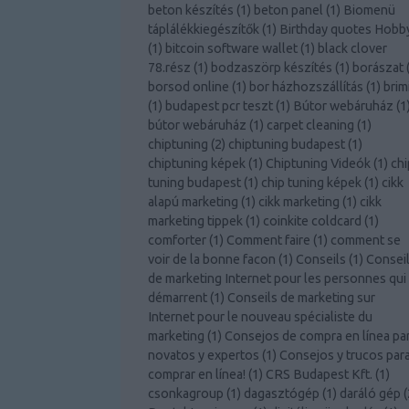
beton készítés
(
1
)
beton panel
(
1
)
Biomenü
táplálékkiegészítők
(
1
)
Birthday quotes Hobb
(
1
)
bitcoin software wallet
(
1
)
black clover
78.rész
(
1
)
bodzaszörp készítés
(
1
)
borászat
borsod online
(
1
)
bor házhozszállítás
(
1
)
brim
(
1
)
budapest pcr teszt
(
1
)
Bútor webáruház
(
1
bútor webáruház
(
1
)
carpet cleaning
(
1
)
chiptuning
(
2
)
chiptuning budapest
(
1
)
chiptuning képek
(
1
)
Chiptuning Videók
(
1
)
chi
tuning budapest
(
1
)
chip tuning képek
(
1
)
cikk
alapú marketing
(
1
)
cikk marketing
(
1
)
cikk
marketing tippek
(
1
)
coinkite coldcard
(
1
)
comforter
(
1
)
Comment faire
(
1
)
comment se
voir de la bonne facon
(
1
)
Conseils
(
1
)
Consei
de marketing Internet pour les personnes qui
démarrent
(
1
)
Conseils de marketing sur
Internet pour le nouveau spécialiste du
marketing
(
1
)
Consejos de compra en línea pa
novatos y expertos
(
1
)
Consejos y trucos par
comprar en línea!
(
1
)
CRS Budapest Kft.
(
1
)
csonkagroup
(
1
)
dagasztógép
(
1
)
daráló gép
(