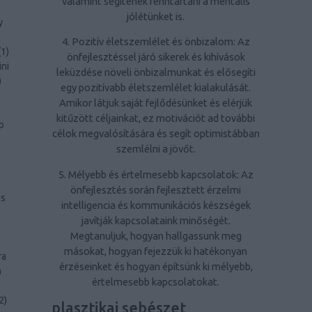
valamint segítenek fenntartani a mentális
jólétünket is.
y
4. Pozitív életszemlélet és önbizalom: Az
(
1
)
önfejlesztéssel járó sikerek és kihívások
ini
leküzdése növeli önbizalmunkat és elősegíti
)
egy pozitívabb életszemlélet kialakulását.
Amikor látjuk saját fejlődésünket és elérjük
kitűzött céljainkat, ez motivációt ad további
p
célok megvalósítására és segít optimistábban
szemlélni a jövőt.
5. Mélyebb és értelmesebb kapcsolatok: Az
önfejlesztés során fejlesztett érzelmi
ls
intelligencia és kommunikációs készségek
javítják kapcsolataink minőségét.
Megtanuljuk, hogyan hallgassunk meg
másokat, hogyan fejezzük ki hatékonyan
ra
érzéseinket és hogyan építsünk ki mélyebb,
a
értelmesebb kapcsolatokat.
2
)
plasztikai sebészet