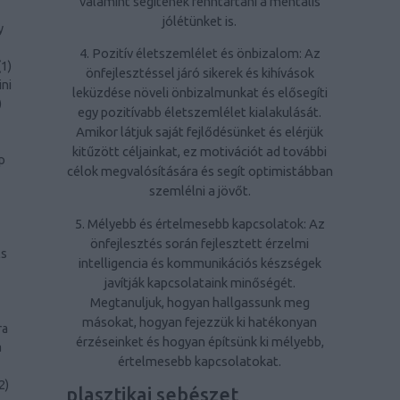
valamint segítenek fenntartani a mentális
jólétünket is.
y
4. Pozitív életszemlélet és önbizalom: Az
(
1
)
önfejlesztéssel járó sikerek és kihívások
ini
leküzdése növeli önbizalmunkat és elősegíti
)
egy pozitívabb életszemlélet kialakulását.
Amikor látjuk saját fejlődésünket és elérjük
kitűzött céljainkat, ez motivációt ad további
p
célok megvalósítására és segít optimistábban
szemlélni a jövőt.
5. Mélyebb és értelmesebb kapcsolatok: Az
önfejlesztés során fejlesztett érzelmi
ls
intelligencia és kommunikációs készségek
javítják kapcsolataink minőségét.
Megtanuljuk, hogyan hallgassunk meg
másokat, hogyan fejezzük ki hatékonyan
ra
érzéseinket és hogyan építsünk ki mélyebb,
a
értelmesebb kapcsolatokat.
2
)
plasztikai sebészet