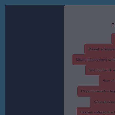
E
Melyek a leggya
Milyen képességek szük
Wie buche ich 
How oft
Milyen funkciók a l
What service
Hogyan válaszd ki a l