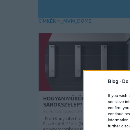
CÍMKÉK
»
_MVM_DOME
Blog -
Do 
If you wish 
HOGYAN MŰKÖDIK A SCHELL
sensitive in
SAROKSZELEP?
confirm you
BY:
FÜRDŐ TAMÁSI
2023. MÁJ 22.
continue se
Profi Konyhatechnika Közösség - Ipari
information 
Eszközök & Gépek (2025) ? Profi
further disc
Konyhatechnika Közösség - Ipari Eszközök &