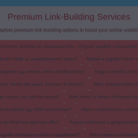
Premium Link-Building Services
xplore premium link-building options to boost your online visibilit
Konténer rendelés és újrahasznosítás – Hogyan segíthet a környezet?
koribb hibák az engedélyeztetés során?
Melyek a legjobb Python t
ségesek egy sikeres online vállalkozáshoz?
Hogyan növeld a búto
einen Termin bei einem Zahnarzt in Sopron?
Mikor érdemes felkere
en should you visit the dentist?
Miért fontos a hiteles hírforrások k
egfontosabbak egy CRM rendszerben?
Milyen eredményekre számít
s do OnlyFans agencies offer?
Hogyan reklámozd a gyógyászati 
egjobb élelmiszerrendelési szolgáltatást?
Miért érdemes befektetn