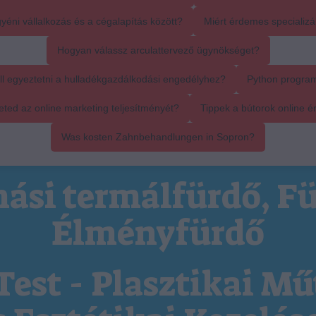
yéni vállalkozás és a cégalapítás között?
Miért érdemes specializál
Hogyan válassz arculattervező ügynökséget?
ll egyeztetni a hulladékgazdálkodási engedélyhez?
Python progra
ed az online marketing teljesítményét?
Tippek a bútorok online é
Was kosten Zahnbehandlungen in Sopron?
ási termálfürdő, Fü
Élményfürdő
Test - Plasztikai Mű