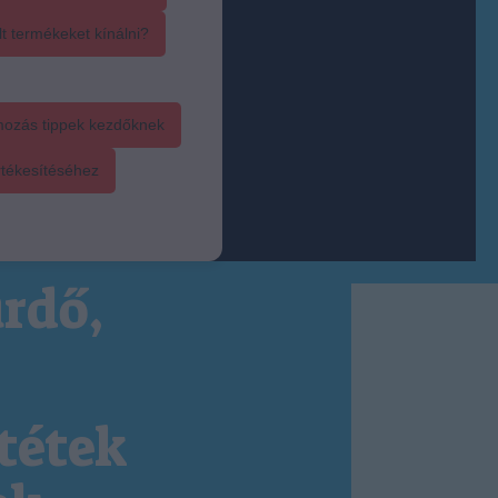
t termékeket kínálni?
mozás tippek kezdőknek
rtékesítéséhez
rdő,
tétek