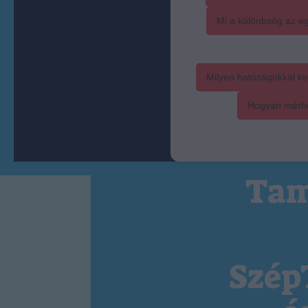
Mi a különbség az eg
Milyen hatóságokkal ke
Hogyan mérhet
Tam
Szép