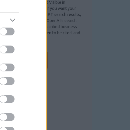
ow to Make Your Business Visible in
hatGPT Search Results If you want your
ompany to appear in ChatGPT search results,
he short answer is this: let OpenAI’s search
awler in, build a clearly described business
tity, publish content written to be cited, and
arn third-party mentions…
emelok.blog.hu
EEDEK
S 2.0
ejegyzések
,
kommentek
tom
ejegyzések
,
kommentek