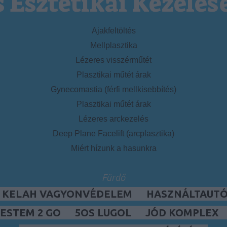
s Esztétikai Kezelés
Ajakfeltöltés
Mellplasztika
Lézeres visszérműtét
Plasztikai műtét árak
Gynecomastia (férfi mellkisebbítés)
Plasztikai műtét árak
Lézeres arckezelés
Deep Plane Facelift (arcplasztika)
Miért hízunk a hasunkra
Fürdő
, KELAH VAGYONVÉDELEM
HASZNÁLTAUTÓ,
ESTEM 2 GO
5OS LUGOL
JÓD KOMPLEX