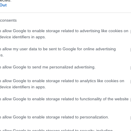
fejlesztésére. Ez a folyamat magában
H
Out
foglalhatja a készségek bővítését, új tudás
C
elsajátítását, az érzelmi intelligencia
c
növelését, az egészséges életmódra való
consents
t
törekvést és a mentális erőnlét javítását. Az
cr
o allow Google to enable storage related to advertising like cookies on
önfejlesztés célja,
hogy az egyén felfedezze
en
evice identifiers in apps.
t
e
és kiaknázza saját potenciálját, javítsa
életminőségét és pozitívan befolyásolja
o allow my user data to be sent to Google for online advertising
(
1
)
környezetét. De vajon miért is olyan fontos ez
s.
a folyamat, és milyen előnyökkel jár
számunkra?
to allow Google to send me personalized advertising.
rs
Az Önfejlesztés Jelentősége
F
o allow Google to enable storage related to analytics like cookies on
1. Önismeret: Az önfejlesztés elsődleges
evice identifiers in apps.
RS
előnye, hogy mélyreható önismeretre
b
o allow Google to enable storage related to functionality of the website
tehetünk szert. Megismerve saját
)
A
erősségeinket, gyengeségeinket, érdeklődési
b
em
körünket és motivációinkat, jobban tudunk
o allow Google to enable storage related to personalization.
1
)
döntéseket hozni életünk minden területén.
Ez az önismeret lehetővé teszi számunkra,
o allow Google to enable storage related to security, including