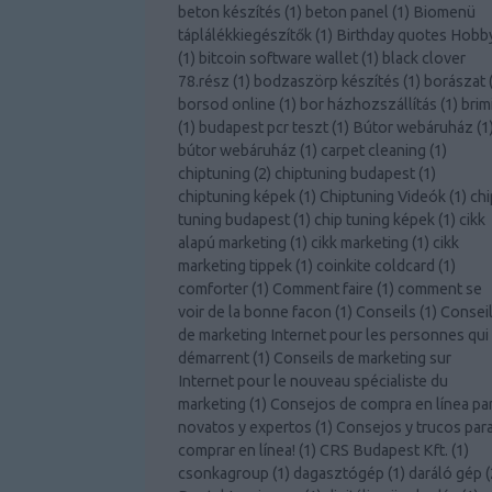
beton készítés
(
1
)
beton panel
(
1
)
Biomenü
táplálékkiegészítők
(
1
)
Birthday quotes Hobb
(
1
)
bitcoin software wallet
(
1
)
black clover
78.rész
(
1
)
bodzaszörp készítés
(
1
)
borászat
borsod online
(
1
)
bor házhozszállítás
(
1
)
brim
(
1
)
budapest pcr teszt
(
1
)
Bútor webáruház
(
1
bútor webáruház
(
1
)
carpet cleaning
(
1
)
chiptuning
(
2
)
chiptuning budapest
(
1
)
chiptuning képek
(
1
)
Chiptuning Videók
(
1
)
chi
tuning budapest
(
1
)
chip tuning képek
(
1
)
cikk
alapú marketing
(
1
)
cikk marketing
(
1
)
cikk
marketing tippek
(
1
)
coinkite coldcard
(
1
)
comforter
(
1
)
Comment faire
(
1
)
comment se
voir de la bonne facon
(
1
)
Conseils
(
1
)
Consei
de marketing Internet pour les personnes qui
démarrent
(
1
)
Conseils de marketing sur
Internet pour le nouveau spécialiste du
marketing
(
1
)
Consejos de compra en línea pa
novatos y expertos
(
1
)
Consejos y trucos par
comprar en línea!
(
1
)
CRS Budapest Kft.
(
1
)
csonkagroup
(
1
)
dagasztógép
(
1
)
daráló gép
(