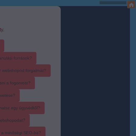
y.
anulási források?
r webshopod forgalmát?
sni a fogorvost?
övetése?
hatsz egy ügyvédtől?
webshopodat?
i a minőségi SEO-ba?