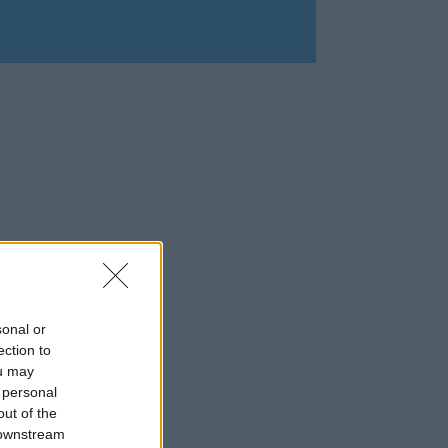
sonal or
ection to
ou may
 personal
out of the
 downstream