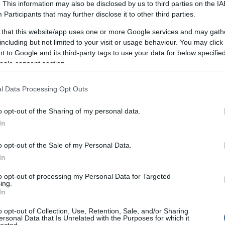
. This information may also be disclosed by us to third parties on the
IA
Participants
that may further disclose it to other third parties.
 that this website/app uses one or more Google services and may gath
including but not limited to your visit or usage behaviour. You may click 
 to Google and its third-party tags to use your data for below specifi
TAMÁSI TERMÁLFÜRDŐ, FÜRDŐ,
T
ÉLMÉNYFÜRDŐ
ogle consent section.
A Tamási termálfürdő várja kedves látogatóit
l Data Processing Opt Outs
télen és nyáron egyaránt.
o opt-out of the Sharing of my personal data.
HUNGARIAN GOOSE DOWN PILLOWS,
In
AUTÓEMELŐ, DÍSZTÁRCSA,
LAKÁSFOTÓZÁS, ANGOL TÁBOR
GYEREKEKNEK 2019
o opt-out of the Sale of my Personal Data.
In
Mi az önfejlesztés?
F
to opt-out of processing my Personal Data for Targeted
Az önfejlesztés egy olyan átfogó folyamat,
ing.
In
amely során az egyén aktívan törekszik
B
személyes és szakmai képességeinek,
o opt-out of Collection, Use, Retention, Sale, and/or Sharing
Ho
tudásának és általános jólétének
ersonal Data that Is Unrelated with the Purposes for which it
Se
lected.