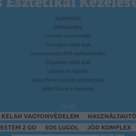
s Esztétikai Kezelés
Ajakfeltöltés
Mellplasztika
Lézeres visszérműtét
Plasztikai műtét árak
Gynecomastia (férfi mellkisebbítés)
Plasztikai műtét árak
Lézeres arckezelés
Deep Plane Facelift (arcplasztika)
Miért hízunk a hasunkra
Fürdő
, KELAH VAGYONVÉDELEM
HASZNÁLTAUTÓ,
ESTEM 2 GO
5OS LUGOL
JÓD KOMPLEX