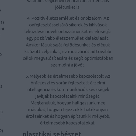
valamint segítenek fenntartani a mentális
jólétünket is.
y
4. Pozitív életszemlélet és önbizalom: Az
(
1
)
önfejlesztéssel járó sikerek és kihívások
ini
leküzdése növeli önbizalmunkat és elősegíti
)
egy pozitívabb életszemlélet kialakulását.
Amikor látjuk saját fejlődésünket és elérjük
kitűzött céljainkat, ez motivációt ad további
p
célok megvalósítására és segít optimistábban
szemlélni a jövőt.
5. Mélyebb és értelmesebb kapcsolatok: Az
önfejlesztés során fejlesztett érzelmi
ls
intelligencia és kommunikációs készségek
javítják kapcsolataink minőségét.
Megtanuljuk, hogyan hallgassunk meg
másokat, hogyan fejezzük ki hatékonyan
ra
érzéseinket és hogyan építsünk ki mélyebb,
a
értelmesebb kapcsolatokat.
2
)
plasztikai sebészet