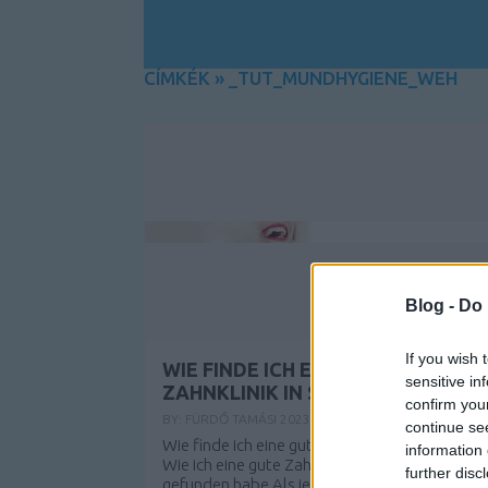
CÍMKÉK
»
_TUT_MUNDHYGIENE_WEH
Blog -
Do 
If you wish 
WIE FINDE ICH EINE GUTE
sensitive in
ZAHNKLINIK IN SOPRON?
confirm you
BY:
FÜRDŐ TAMÁSI
2023. AUG 02.
continue se
Wie finde ich eine gute Zahnklinik in Sopron?
information 
Wie ich eine gute Zahnklinik in Sopron
further disc
gefunden habe Als jemand, der eine