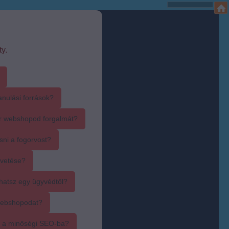
y.
anulási források?
r webshopod forgalmát?
sni a fogorvost?
övetése?
hatsz egy ügyvédtől?
webshopodat?
i a minőségi SEO-ba?