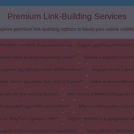
Premium Link-Building Services
xplore premium link-building options to boost your online visibilit
Konténer rendelés és újrahasznosítás – Hogyan segíthet a környezet?
koribb hibák az engedélyeztetés során?
Melyek a legjobb Python t
ségesek egy sikeres online vállalkozáshoz?
Hogyan növeld a búto
einen Termin bei einem Zahnarzt in Sopron?
Mikor érdemes felkere
en should you visit the dentist?
Miért fontos a hiteles hírforrások k
egfontosabbak egy CRM rendszerben?
Milyen eredményekre számít
s do OnlyFans agencies offer?
Hogyan reklámozd a gyógyászati 
egjobb élelmiszerrendelési szolgáltatást?
Miért érdemes befektetn