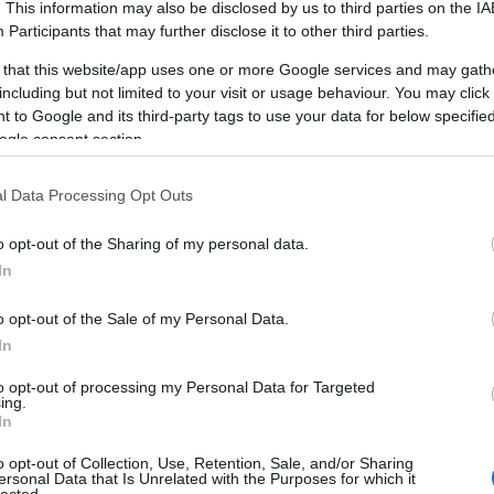
. This information may also be disclosed by us to third parties on the
IA
Participants
that may further disclose it to other third parties.
 that this website/app uses one or more Google services and may gath
including but not limited to your visit or usage behaviour. You may click 
 to Google and its third-party tags to use your data for below specifi
TAMÁSI TERMÁLFÜRDŐ, FÜRDŐ,
T
ÉLMÉNYFÜRDŐ
ogle consent section.
A Tamási termálfürdő várja kedves látogatóit
l Data Processing Opt Outs
télen és nyáron egyaránt.
o opt-out of the Sharing of my personal data.
HUNGARIAN GOOSE DOWN PILLOWS,
In
AUTÓEMELŐ, DÍSZTÁRCSA,
LAKÁSFOTÓZÁS, ANGOL TÁBOR
GYEREKEKNEK 2019
o opt-out of the Sale of my Personal Data.
In
Mi az önfejlesztés?
F
to opt-out of processing my Personal Data for Targeted
Az önfejlesztés egy olyan átfogó folyamat,
ing.
In
amely során az egyén aktívan törekszik
B
személyes és szakmai képességeinek,
o opt-out of Collection, Use, Retention, Sale, and/or Sharing
Gö
tudásának és általános jólétének
ersonal Data that Is Unrelated with the Purposes for which it
or
lected.