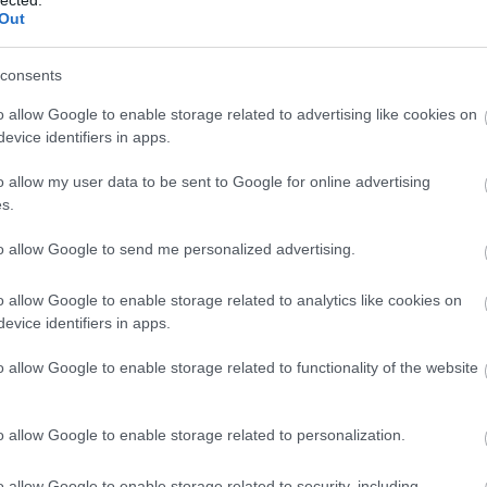
fejlesztésére. Ez a folyamat magában
A
Out
foglalhatja a készségek bővítését, új tudás
h
elsajátítását, az érzelmi intelligencia
é
növelését, az egészséges életmódra való
consents
c
törekvést és a mentális erőnlét javítását. Az
o
o allow Google to enable storage related to advertising like cookies on
önfejlesztés célja,
hogy az egyén felfedezze
b
evice identifiers in apps.
t
e
és kiaknázza saját potenciálját, javítsa
életminőségét és pozitívan befolyásolja
o allow my user data to be sent to Google for online advertising
(
1
)
környezetét. De vajon miért is olyan fontos ez
s.
a folyamat, és milyen előnyökkel jár
számunkra?
to allow Google to send me personalized advertising.
rs
Az Önfejlesztés Jelentősége
F
o allow Google to enable storage related to analytics like cookies on
1. Önismeret: Az önfejlesztés elsődleges
evice identifiers in apps.
RS
előnye, hogy mélyreható önismeretre
b
o allow Google to enable storage related to functionality of the website
tehetünk szert. Megismerve saját
)
A
erősségeinket, gyengeségeinket, érdeklődési
b
em
körünket és motivációinkat, jobban tudunk
o allow Google to enable storage related to personalization.
1
)
döntéseket hozni életünk minden területén.
Ez az önismeret lehetővé teszi számunkra,
o allow Google to enable storage related to security, including