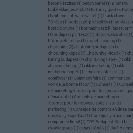
beton készítés
(
1
)
beton panel
(
1
)
Biomenü
táplálékkiegészítők
(
1
)
Birthday quotes Hobb
(
1
)
bitcoin software wallet
(
1
)
black clover
78.rész
(
1
)
bodzaszörp készítés
(
1
)
borászat
borsod online
(
1
)
bor házhozszállítás
(
1
)
brim
(
1
)
budapest pcr teszt
(
1
)
Bútor webáruház
(
1
bútor webáruház
(
1
)
carpet cleaning
(
1
)
chiptuning
(
2
)
chiptuning budapest
(
1
)
chiptuning képek
(
1
)
Chiptuning Videók
(
1
)
chi
tuning budapest
(
1
)
chip tuning képek
(
1
)
cikk
alapú marketing
(
1
)
cikk marketing
(
1
)
cikk
marketing tippek
(
1
)
coinkite coldcard
(
1
)
comforter
(
1
)
Comment faire
(
1
)
comment se
voir de la bonne facon
(
1
)
Conseils
(
1
)
Consei
de marketing Internet pour les personnes qui
démarrent
(
1
)
Conseils de marketing sur
Internet pour le nouveau spécialiste du
marketing
(
1
)
Consejos de compra en línea pa
novatos y expertos
(
1
)
Consejos y trucos par
comprar en línea!
(
1
)
CRS Budapest Kft.
(
1
)
csonkagroup
(
1
)
dagasztógép
(
1
)
daráló gép
(