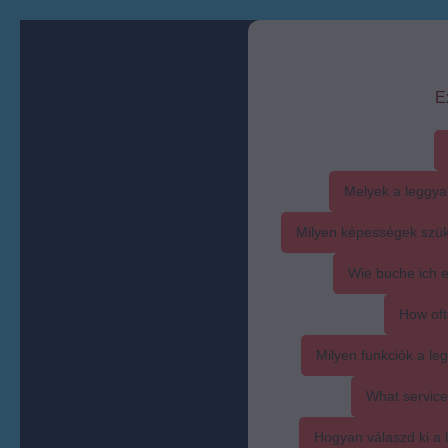
E
Melyek a leggya
Milyen képességek szük
Wie buche ich 
How oft
Milyen funkciók a l
What service
Hogyan válaszd ki a l