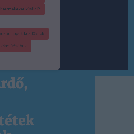
t termékeket kínálni?
mozás tippek kezdőknek
rtékesítéséhez
rdő,
tétek