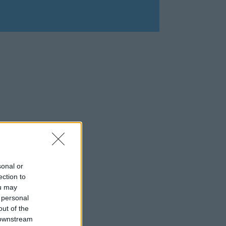
sonal or
ection to
ou may
 personal
out of the
 downstream