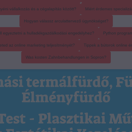
yéni vállalkozás és a cégalapítás között?
Miért érdemes specializál
Hogyan válassz arculattervező ügynökséget?
ll egyeztetni a hulladékgazdálkodási engedélyhez?
Python progra
ed az online marketing teljesítményét?
Tippek a bútorok online é
Was kosten Zahnbehandlungen in Sopron?
ási termálfürdő, Fü
Élményfürdő
Test - Plasztikai Mű