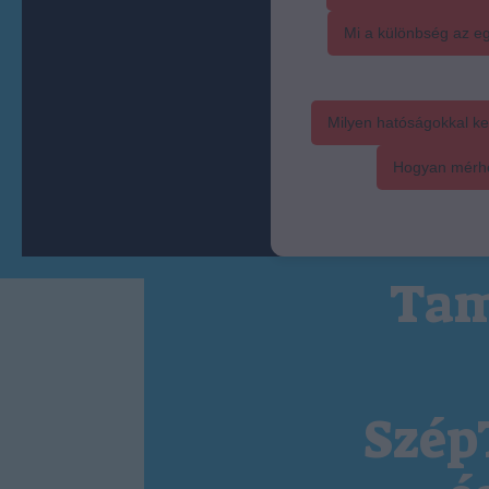
Mi a különbség az eg
Milyen hatóságokkal ke
Hogyan mérhet
Tam
Szép