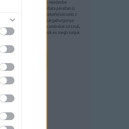
 házias görög ízek, a szinte mindenbe
asznált citrom és oregánó illata páratlan íz
lmény. Hozzávalók: 8 db csirkefelsőcomb 2
itrom 2 ek oregánó 80 dkg sárgaburgonya
lívaolaj só, bors Elsőnek a combokat sózzuk,
orsozzuk, oregánóval hintjük és meglcsoljuk
gy fél citrom levével.…
regiesujetkek.blog.hu
EEDEK
S 2.0
ejegyzések
,
kommentek
tom
ejegyzések
,
kommentek