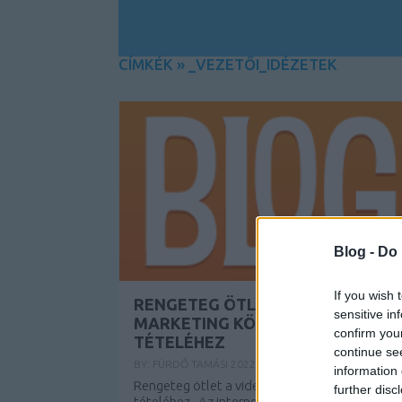
CÍMKÉK
»
_VEZETŐI_IDÉZETEK
Blog -
Do 
If you wish 
RENGETEG ÖTLET A VIDEÓ
sensitive in
MARKETING KÖNNYEBBÉ
confirm you
TÉTELÉHEZ
continue se
BY:
FÜRDŐ TAMÁSI
2022. AUG 24.
information 
Rengeteg ötlet a videó marketing könnyebbé
further disc
tételéhez Az internet egy gyorsan fejlődő