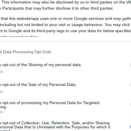
. This information may also be disclosed by us to third parties on the
IA
Participants
that may further disclose it to other third parties.
 that this website/app uses one or more Google services and may gath
including but not limited to your visit or usage behaviour. You may click 
 to Google and its third-party tags to use your data for below specifi
TAMÁSI TERMÁLFÜRDŐ, FÜRDŐ,
T
ÉLMÉNYFÜRDŐ
ogle consent section.
A Tamási termálfürdő várja kedves látogatóit
l Data Processing Opt Outs
télen és nyáron egyaránt.
o opt-out of the Sharing of my personal data.
HUNGARIAN GOOSE DOWN PILLOWS,
In
AUTÓEMELŐ, DÍSZTÁRCSA,
LAKÁSFOTÓZÁS, ANGOL TÁBOR
GYEREKEKNEK 2019
o opt-out of the Sale of my Personal Data.
In
Mi az önfejlesztés?
F
to opt-out of processing my Personal Data for Targeted
Az önfejlesztés egy olyan átfogó folyamat,
ing.
In
amely során az egyén aktívan törekszik
B
személyes és szakmai képességeinek,
o opt-out of Collection, Use, Retention, Sale, and/or Sharing
Ny
tudásának és általános jólétének
ersonal Data that Is Unrelated with the Purposes for which it
N
lected.