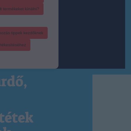
t termékeket kínálni?
mozás tippek kezdőknek
rtékesítéséhez
rdő,
tétek