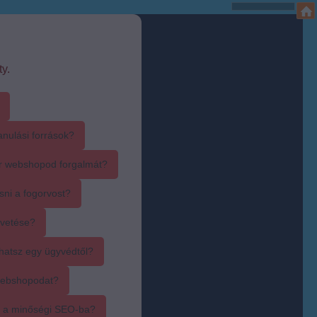
y.
anulási források?
r webshopod forgalmát?
sni a fogorvost?
övetése?
hatsz egy ügyvédtől?
webshopodat?
i a minőségi SEO-ba?