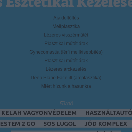
s Esztétikai Kezelés
Ajakfeltöltés
Mellplasztika
Lézeres visszérműtét
Plasztikai műtét árak
Gynecomastia (férfi mellkisebbítés)
Plasztikai műtét árak
Lézeres arckezelés
Deep Plane Facelift (arcplasztika)
Miért hízunk a hasunkra
Fürdő
, KELAH VAGYONVÉDELEM
HASZNÁLTAUTÓ,
ESTEM 2 GO
5OS LUGOL
JÓD KOMPLEX