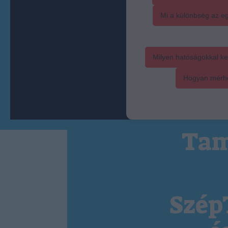
Mi a különbség az eg
Milyen hatóságokkal ke
Hogyan mérhet
Tam
Szép