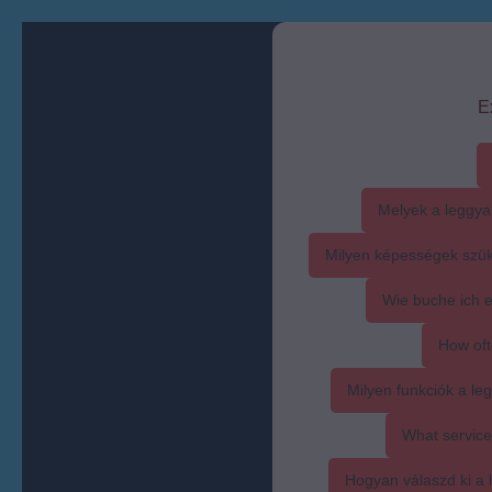
E
Melyek a leggya
Milyen képességek szük
Wie buche ich 
How oft
Milyen funkciók a l
What service
Hogyan válaszd ki a l