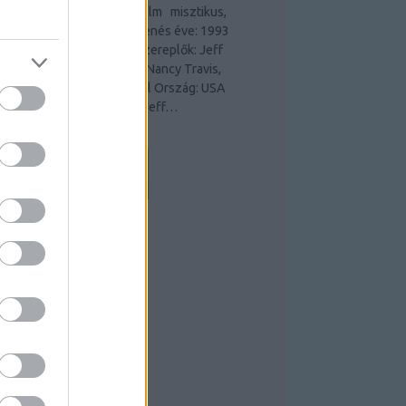
zinkronizált teljes online film misztikus,
omantikus, thriller Megjelenés éve: 1993
endező: George Sluizer Szereplők: Jeff
ridges, Kiefer Sutherland, Nancy Travis,
andra Bullock, Park Overall Ország: USA
ossz: 109 perc Diane és Jeff…
filmstreamonline.blog.hu
EEDEK
S 2.0
ejegyzések
,
kommentek
tom
ejegyzések
,
kommentek