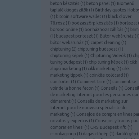
beton készítés
(
1
)
beton panel
(
1
)
Biomenü
táplálékkiegészítők
(
1
)
Birthday quotes Hobb
(
1
)
bitcoin software wallet
(
1
)
black clover
78.rész
(
1
)
bodzaszörp készítés
(
1
)
borászat
borsod online
(
1
)
bor házhozszállítás
(
1
)
brim
(
1
)
budapest pcr teszt
(
1
)
Bútor webáruház
(
1
bútor webáruház
(
1
)
carpet cleaning
(
1
)
chiptuning
(
2
)
chiptuning budapest
(
1
)
chiptuning képek
(
1
)
Chiptuning Videók
(
1
)
chi
tuning budapest
(
1
)
chip tuning képek
(
1
)
cikk
alapú marketing
(
1
)
cikk marketing
(
1
)
cikk
marketing tippek
(
1
)
coinkite coldcard
(
1
)
comforter
(
1
)
Comment faire
(
1
)
comment se
voir de la bonne facon
(
1
)
Conseils
(
1
)
Consei
de marketing Internet pour les personnes qui
démarrent
(
1
)
Conseils de marketing sur
Internet pour le nouveau spécialiste du
marketing
(
1
)
Consejos de compra en línea pa
novatos y expertos
(
1
)
Consejos y trucos par
comprar en línea!
(
1
)
CRS Budapest Kft.
(
1
)
csonkagroup
(
1
)
dagasztógép
(
1
)
daráló gép
(