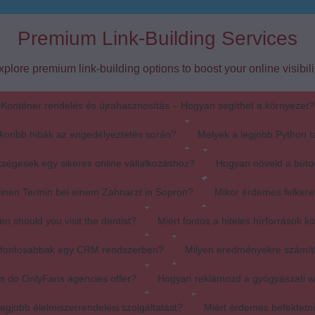
Premium Link-Building Services
xplore premium link-building options to boost your online visibilit
Konténer rendelés és újrahasznosítás – Hogyan segíthet a környezet?
koribb hibák az engedélyeztetés során?
Melyek a legjobb Python t
ségesek egy sikeres online vállalkozáshoz?
Hogyan növeld a búto
einen Termin bei einem Zahnarzt in Sopron?
Mikor érdemes felkere
en should you visit the dentist?
Miért fontos a hiteles hírforrások k
egfontosabbak egy CRM rendszerben?
Milyen eredményekre számít
s do OnlyFans agencies offer?
Hogyan reklámozd a gyógyászati 
egjobb élelmiszerrendelési szolgáltatást?
Miért érdemes befektetn