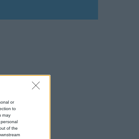
sonal or
ection to
ou may
 personal
out of the
 downstream