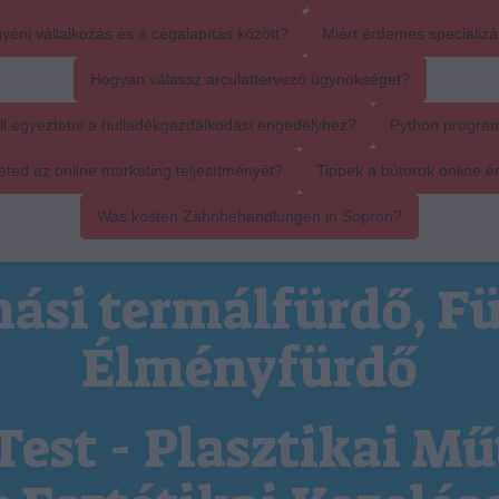
yéni vállalkozás és a cégalapítás között?
Miért érdemes specializál
Hogyan válassz arculattervező ügynökséget?
ll egyeztetni a hulladékgazdálkodási engedélyhez?
Python progra
ed az online marketing teljesítményét?
Tippek a bútorok online é
Was kosten Zahnbehandlungen in Sopron?
ási termálfürdő, Fü
Élményfürdő
Test - Plasztikai Mű