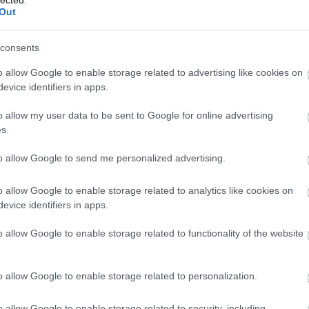
fejlesztésére. Ez a folyamat magában
S
Out
foglalhatja a készségek bővítését, új tudás
r
elsajátítását, az érzelmi intelligencia
R
növelését, az egészséges életmódra való
consents
B
törekvést és a mentális erőnlét javítását. Az
S
o allow Google to enable storage related to advertising like cookies on
önfejlesztés célja,
hogy az egyén felfedezze
H
evice identifiers in apps.
t
és kiaknázza saját potenciálját, javítsa
életminőségét és pozitívan befolyásolja
o allow my user data to be sent to Google for online advertising
(
1
)
környezetét. De vajon miért is olyan fontos ez
s.
a folyamat, és milyen előnyökkel jár
számunkra?
to allow Google to send me personalized advertising.
rs
F
Az Önfejlesztés Jelentősége
o allow Google to enable storage related to analytics like cookies on
RS
1. Önismeret: Az önfejlesztés elsődleges
evice identifiers in apps.
b
előnye, hogy mélyreható önismeretre
A
o allow Google to enable storage related to functionality of the website
tehetünk szert. Megismerve saját
)
b
erősségeinket, gyengeségeinket, érdeklődési
em
körünket és motivációinkat, jobban tudunk
o allow Google to enable storage related to personalization.
1
)
döntéseket hozni életünk minden területén.
Ez az önismeret lehetővé teszi számunkra,
o allow Google to enable storage related to security, including