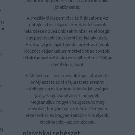
valamint segítenek fenntartani a mentális
jólétünket is.
y
4. Pozitív életszemlélet és önbizalom: Az
(
1
)
önfejlesztéssel járó sikerek és kihívások
ini
leküzdése növeli önbizalmunkat és elősegíti
)
egy pozitívabb életszemlélet kialakulását.
Amikor látjuk saját fejlődésünket és elérjük
kitűzött céljainkat, ez motivációt ad további
p
célok megvalósítására és segít optimistábban
szemlélni a jövőt.
5. Mélyebb és értelmesebb kapcsolatok: Az
önfejlesztés során fejlesztett érzelmi
ls
intelligencia és kommunikációs készségek
javítják kapcsolataink minőségét.
Megtanuljuk, hogyan hallgassunk meg
másokat, hogyan fejezzük ki hatékonyan
ra
érzéseinket és hogyan építsünk ki mélyebb,
a
értelmesebb kapcsolatokat.
2
)
plasztikai sebészet