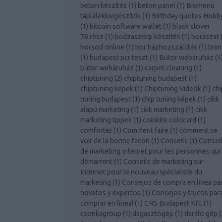
beton készítés
(
1
)
beton panel
(
1
)
Biomenü
táplálékkiegészítők
(
1
)
Birthday quotes Hobb
(
1
)
bitcoin software wallet
(
1
)
black clover
78.rész
(
1
)
bodzaszörp készítés
(
1
)
borászat
borsod online
(
1
)
bor házhozszállítás
(
1
)
brim
(
1
)
budapest pcr teszt
(
1
)
Bútor webáruház
(
1
bútor webáruház
(
1
)
carpet cleaning
(
1
)
chiptuning
(
2
)
chiptuning budapest
(
1
)
chiptuning képek
(
1
)
Chiptuning Videók
(
1
)
chi
tuning budapest
(
1
)
chip tuning képek
(
1
)
cikk
alapú marketing
(
1
)
cikk marketing
(
1
)
cikk
marketing tippek
(
1
)
coinkite coldcard
(
1
)
comforter
(
1
)
Comment faire
(
1
)
comment se
voir de la bonne facon
(
1
)
Conseils
(
1
)
Consei
de marketing Internet pour les personnes qui
démarrent
(
1
)
Conseils de marketing sur
Internet pour le nouveau spécialiste du
marketing
(
1
)
Consejos de compra en línea pa
novatos y expertos
(
1
)
Consejos y trucos par
comprar en línea!
(
1
)
CRS Budapest Kft.
(
1
)
csonkagroup
(
1
)
dagasztógép
(
1
)
daráló gép
(