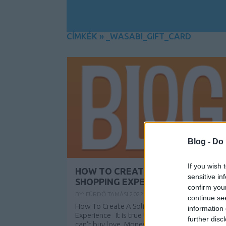
CÍMKÉK
»
_WASABI_GIFT_CARD
Blog -
Do 
If you wish 
HOW TO CREATE A SOLID ONLINE
sensitive in
SHOPPING EXPERIENCE
confirm you
BY:
FÜRDŐ TAMÁSI
2022. JÚN 22.
continue se
How To Create A Solid Online Shopping
information 
Experience It is true that money probably
further disc
can't buy love. Money can buy you all the othe