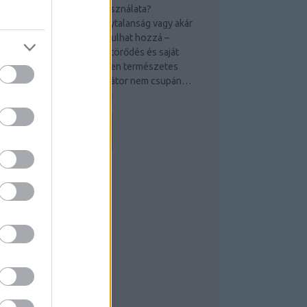
ilyen lehet egy vibrátor használata?
íváncsiság, izgalom, bizonytalanság vagy akár
gy kis szégyenérzet is társulhat hozzá –
edig az önmagunkkal való törődés és saját
estünk megismerése teljesen természetes
észe az intimitásnak. A vibrátor nem csupán…
csakszexmassemmi.blog.hu
EEDEK
S 2.0
ejegyzések
,
kommentek
tom
ejegyzések
,
kommentek