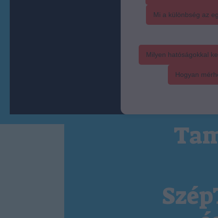
Mi a különbség az eg
Milyen hatóságokkal ke
Hogyan mérhet
Tam
Szép