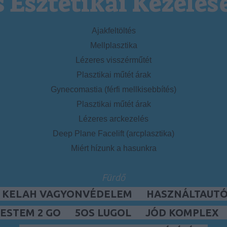
s Esztétikai Kezelés
Ajakfeltöltés
Mellplasztika
Lézeres visszérműtét
Plasztikai műtét árak
Gynecomastia (férfi mellkisebbítés)
Plasztikai műtét árak
Lézeres arckezelés
Deep Plane Facelift (arcplasztika)
Miért hízunk a hasunkra
Fürdő
, KELAH VAGYONVÉDELEM
HASZNÁLTAUTÓ,
ESTEM 2 GO
5OS LUGOL
JÓD KOMPLEX