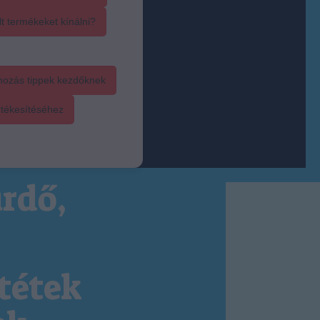
t termékeket kínálni?
mozás tippek kezdőknek
rtékesítéséhez
rdő,
tétek