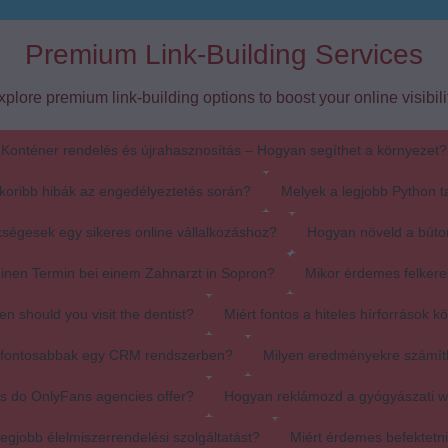
Premium Link-Building Services
xplore premium link-building options to boost your online visibilit
Konténer rendelés és újrahasznosítás – Hogyan segíthet a környezet?
koribb hibák az engedélyeztetés során?
Melyek a legjobb Python t
ségesek egy sikeres online vállalkozáshoz?
Hogyan növeld a búto
einen Termin bei einem Zahnarzt in Sopron?
Mikor érdemes felkere
en should you visit the dentist?
Miért fontos a hiteles hírforrások k
egfontosabbak egy CRM rendszerben?
Milyen eredményekre számít
s do OnlyFans agencies offer?
Hogyan reklámozd a gyógyászati 
egjobb élelmiszerrendelési szolgáltatást?
Miért érdemes befektetn