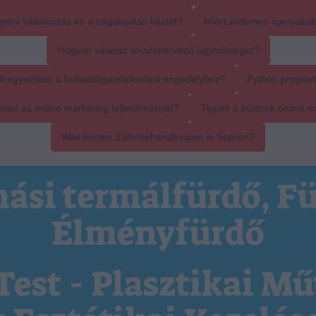
yéni vállalkozás és a cégalapítás között?
Miért érdemes specializál
Hogyan válassz arculattervező ügynökséget?
ll egyeztetni a hulladékgazdálkodási engedélyhez?
Python progra
ed az online marketing teljesítményét?
Tippek a bútorok online é
Was kosten Zahnbehandlungen in Sopron?
ási termálfürdő, Fü
Élményfürdő
Test - Plasztikai Mű