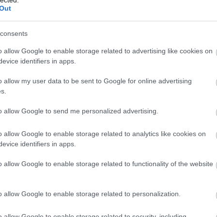
fejlesztésére. Ez a folyamat magában
m
Out
foglalhatja a készségek bővítését, új tudás
K
elsajátítását, az érzelmi intelligencia
e
növelését, az egészséges életmódra való
consents
p
törekvést és a mentális erőnlét javítását. Az
t
o allow Google to enable storage related to advertising like cookies on
önfejlesztés célja,
hogy az egyén felfedezze
r
evice identifiers in apps.
t
és kiaknázza saját potenciálját, javítsa
életminőségét és pozitívan befolyásolja
o allow my user data to be sent to Google for online advertising
(
1
)
környezetét. De vajon miért is olyan fontos ez
s.
a folyamat, és milyen előnyökkel jár
számunkra?
to allow Google to send me personalized advertising.
rs
F
Az Önfejlesztés Jelentősége
o allow Google to enable storage related to analytics like cookies on
RS
1. Önismeret: Az önfejlesztés elsődleges
evice identifiers in apps.
b
előnye, hogy mélyreható önismeretre
A
o allow Google to enable storage related to functionality of the website
tehetünk szert. Megismerve saját
)
b
erősségeinket, gyengeségeinket, érdeklődési
em
körünket és motivációinkat, jobban tudunk
o allow Google to enable storage related to personalization.
1
)
döntéseket hozni életünk minden területén.
Ez az önismeret lehetővé teszi számunkra,
o allow Google to enable storage related to security, including