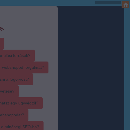
y.
anulási források?
r webshopod forgalmát?
sni a fogorvost?
övetése?
hatsz egy ügyvédtől?
webshopodat?
i a minőségi SEO-ba?