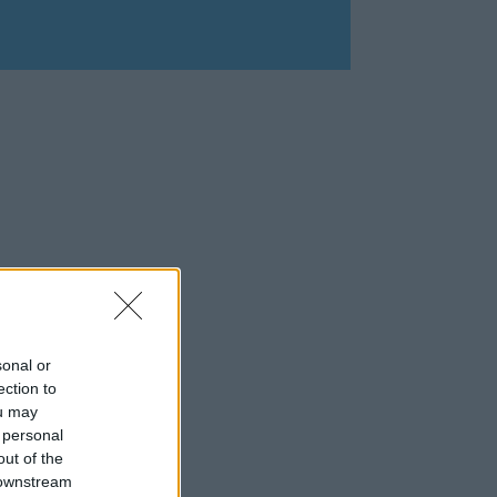
sonal or
ection to
ou may
 personal
out of the
 downstream