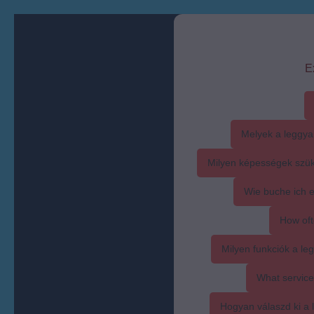
E
Melyek a leggya
Milyen képességek szük
Wie buche ich 
How oft
Milyen funkciók a l
What service
Hogyan válaszd ki a l