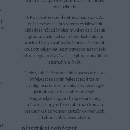
valamint segítenek fenntartani a mentális
jólétünket is.
y
4. Pozitív életszemlélet és önbizalom: Az
(
1
)
önfejlesztéssel járó sikerek és kihívások
ini
leküzdése növeli önbizalmunkat és elősegíti
)
egy pozitívabb életszemlélet kialakulását.
Amikor látjuk saját fejlődésünket és elérjük
kitűzött céljainkat, ez motivációt ad további
p
célok megvalósítására és segít optimistábban
szemlélni a jövőt.
5. Mélyebb és értelmesebb kapcsolatok: Az
önfejlesztés során fejlesztett érzelmi
ls
intelligencia és kommunikációs készségek
javítják kapcsolataink minőségét.
Megtanuljuk, hogyan hallgassunk meg
másokat, hogyan fejezzük ki hatékonyan
ra
érzéseinket és hogyan építsünk ki mélyebb,
a
értelmesebb kapcsolatokat.
2
)
plasztikai sebészet