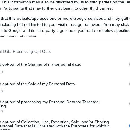
. This information may also be disclosed by us to third parties on the
IA
Participants
that may further disclose it to other third parties.
 that this website/app uses one or more Google services and may gath
including but not limited to your visit or usage behaviour. You may click 
 to Google and its third-party tags to use your data for below specifi
TAMÁSI TERMÁLFÜRDŐ, FÜRDŐ,
T
ÉLMÉNYFÜRDŐ
ogle consent section.
A Tamási termálfürdő várja kedves látogatóit
l Data Processing Opt Outs
télen és nyáron egyaránt.
o opt-out of the Sharing of my personal data.
HUNGARIAN GOOSE DOWN PILLOWS,
In
AUTÓEMELŐ, DÍSZTÁRCSA,
LAKÁSFOTÓZÁS, ANGOL TÁBOR
GYEREKEKNEK 2019
o opt-out of the Sale of my Personal Data.
In
Mi az önfejlesztés?
F
to opt-out of processing my Personal Data for Targeted
Az önfejlesztés egy olyan átfogó folyamat,
ing.
In
amely során az egyén aktívan törekszik
B
személyes és szakmai képességeinek,
o opt-out of Collection, Use, Retention, Sale, and/or Sharing
Ho
tudásának és általános jólétének
ersonal Data that Is Unrelated with the Purposes for which it
S
lected.