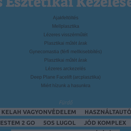
s Esztétikai Kezelés
Ajakfeltöltés
Mellplasztika
Lézeres visszérműtét
Plasztikai műtét árak
Gynecomastia (férfi mellkisebbítés)
Plasztikai műtét árak
Lézeres arckezelés
Deep Plane Facelift (arcplasztika)
Miért hízunk a hasunkra
Fürdő
, KELAH VAGYONVÉDELEM
HASZNÁLTAUTÓ,
ESTEM 2 GO
5OS LUGOL
JÓD KOMPLEX