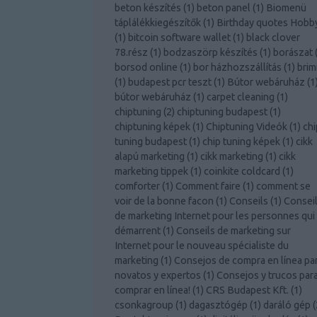
beton készítés
(
1
)
beton panel
(
1
)
Biomenü
táplálékkiegészítők
(
1
)
Birthday quotes Hobb
(
1
)
bitcoin software wallet
(
1
)
black clover
78.rész
(
1
)
bodzaszörp készítés
(
1
)
borászat
borsod online
(
1
)
bor házhozszállítás
(
1
)
brim
(
1
)
budapest pcr teszt
(
1
)
Bútor webáruház
(
1
bútor webáruház
(
1
)
carpet cleaning
(
1
)
chiptuning
(
2
)
chiptuning budapest
(
1
)
chiptuning képek
(
1
)
Chiptuning Videók
(
1
)
chi
tuning budapest
(
1
)
chip tuning képek
(
1
)
cikk
alapú marketing
(
1
)
cikk marketing
(
1
)
cikk
marketing tippek
(
1
)
coinkite coldcard
(
1
)
comforter
(
1
)
Comment faire
(
1
)
comment se
voir de la bonne facon
(
1
)
Conseils
(
1
)
Consei
de marketing Internet pour les personnes qui
démarrent
(
1
)
Conseils de marketing sur
Internet pour le nouveau spécialiste du
marketing
(
1
)
Consejos de compra en línea pa
novatos y expertos
(
1
)
Consejos y trucos par
comprar en línea!
(
1
)
CRS Budapest Kft.
(
1
)
csonkagroup
(
1
)
dagasztógép
(
1
)
daráló gép
(