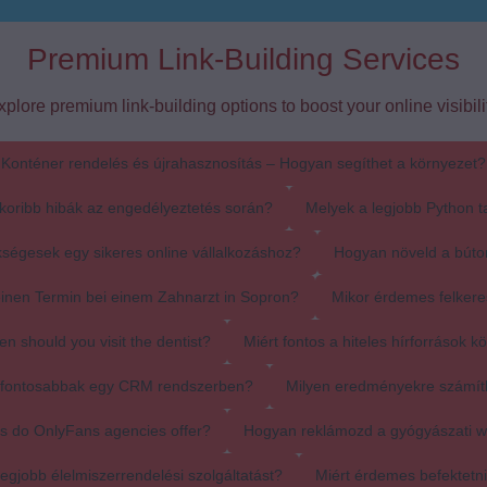
Premium Link-Building Services
xplore premium link-building options to boost your online visibilit
Konténer rendelés és újrahasznosítás – Hogyan segíthet a környezet?
koribb hibák az engedélyeztetés során?
Melyek a legjobb Python t
ségesek egy sikeres online vállalkozáshoz?
Hogyan növeld a búto
einen Termin bei einem Zahnarzt in Sopron?
Mikor érdemes felkere
en should you visit the dentist?
Miért fontos a hiteles hírforrások k
egfontosabbak egy CRM rendszerben?
Milyen eredményekre számít
s do OnlyFans agencies offer?
Hogyan reklámozd a gyógyászati 
egjobb élelmiszerrendelési szolgáltatást?
Miért érdemes befektetn