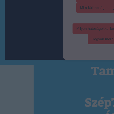
Mi a különbség az eg
Milyen hatóságokkal ke
Hogyan mérhet
Tam
Szép