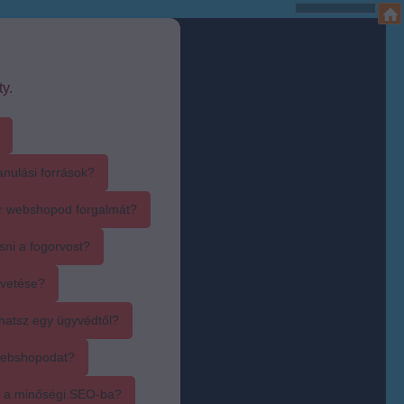
y.
anulási források?
r webshopod forgalmát?
sni a fogorvost?
övetése?
hatsz egy ügyvédtől?
webshopodat?
i a minőségi SEO-ba?