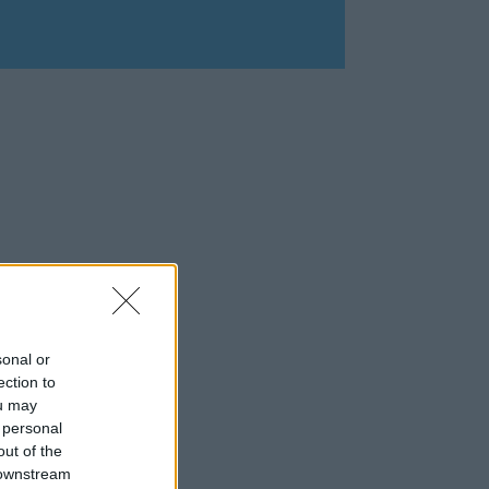
sonal or
ection to
ou may
 personal
out of the
 downstream