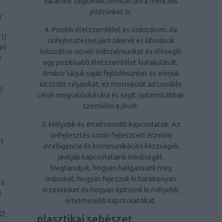
valamint segítenek fenntartani a mentális
jólétünket is.
y
4. Pozitív életszemlélet és önbizalom: Az
(
1
)
önfejlesztéssel járó sikerek és kihívások
ini
leküzdése növeli önbizalmunkat és elősegíti
)
egy pozitívabb életszemlélet kialakulását.
Amikor látjuk saját fejlődésünket és elérjük
kitűzött céljainkat, ez motivációt ad további
p
célok megvalósítására és segít optimistábban
szemlélni a jövőt.
5. Mélyebb és értelmesebb kapcsolatok: Az
önfejlesztés során fejlesztett érzelmi
ls
intelligencia és kommunikációs készségek
javítják kapcsolataink minőségét.
Megtanuljuk, hogyan hallgassunk meg
másokat, hogyan fejezzük ki hatékonyan
ra
érzéseinket és hogyan építsünk ki mélyebb,
a
értelmesebb kapcsolatokat.
2
)
plasztikai sebészet