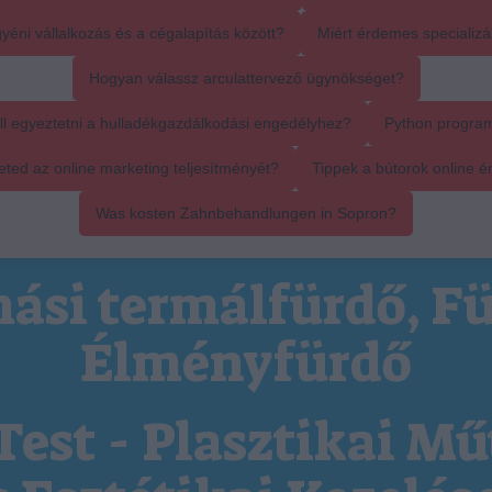
yéni vállalkozás és a cégalapítás között?
Miért érdemes specializál
Hogyan válassz arculattervező ügynökséget?
ll egyeztetni a hulladékgazdálkodási engedélyhez?
Python progra
ed az online marketing teljesítményét?
Tippek a bútorok online é
Was kosten Zahnbehandlungen in Sopron?
ási termálfürdő, Fü
Élményfürdő
Test - Plasztikai Mű