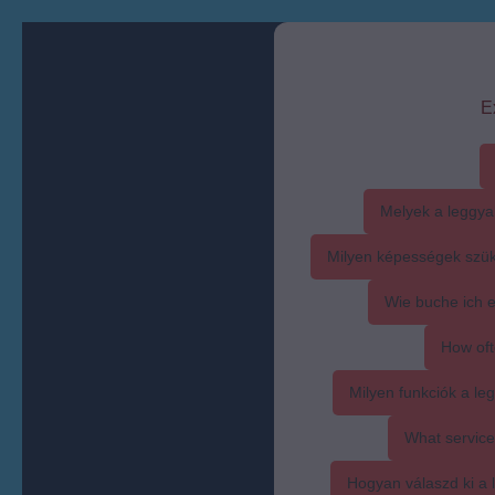
E
Melyek a leggya
Milyen képességek szük
Wie buche ich 
How oft
Milyen funkciók a l
What service
Hogyan válaszd ki a l