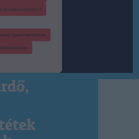
t termékeket kínálni?
mozás tippek kezdőknek
rtékesítéséhez
rdő,
tétek