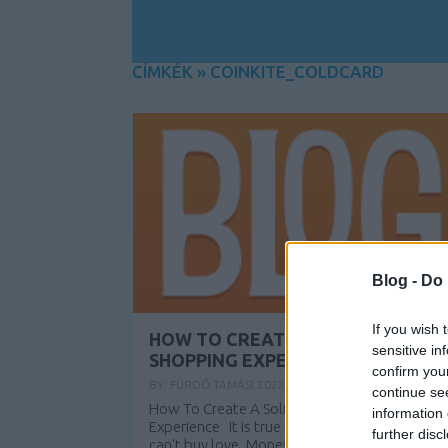
CÍMKÉK
»
COINKITE_COLDCARD
Blog -
Do 
If you wish 
HOW TO CREATE A SOLID ONLINE
sensitive in
SHOPPING EXPERIENCE
confirm you
BY:
FÜRDŐ TAMÁSI
2022. JÚN 22.
continue se
How To Create A Solid Online Shopping
information 
Experience It is true that money probably
further disc
can't buy love. Money can buy you all the othe