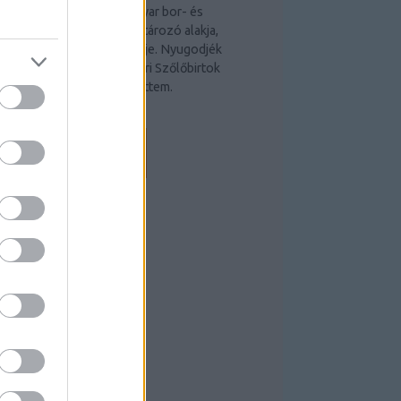
zőlőbirtok alapítója, a magyar bor- és
ezsgőkultúra egyik meghatározó alakja,
006-ban az Év Bortermelője. Nyugodjék
ékében! A fotót a Garamvári Szőlőbirtok
acebook-oldaláról metszettem.
borrajongo.blog.hu
EEDEK
S 2.0
ejegyzések
,
kommentek
tom
ejegyzések
,
kommentek