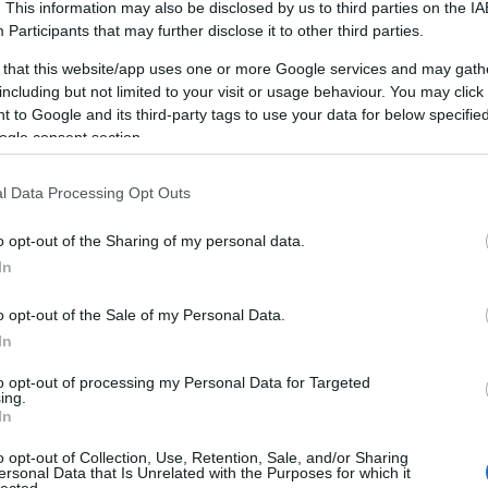
. This information may also be disclosed by us to third parties on the
IA
Participants
that may further disclose it to other third parties.
 that this website/app uses one or more Google services and may gath
including but not limited to your visit or usage behaviour. You may click 
 to Google and its third-party tags to use your data for below specifi
TAMÁSI TERMÁLFÜRDŐ, FÜRDŐ,
T
ÉLMÉNYFÜRDŐ
ogle consent section.
A Tamási termálfürdő várja kedves látogatóit
l Data Processing Opt Outs
télen és nyáron egyaránt.
o opt-out of the Sharing of my personal data.
HUNGARIAN GOOSE DOWN PILLOWS,
In
AUTÓEMELŐ, DÍSZTÁRCSA,
LAKÁSFOTÓZÁS, ANGOL TÁBOR
GYEREKEKNEK 2019
o opt-out of the Sale of my Personal Data.
In
Mi az önfejlesztés?
F
to opt-out of processing my Personal Data for Targeted
Az önfejlesztés egy olyan átfogó folyamat,
ing.
In
amely során az egyén aktívan törekszik
B
személyes és szakmai képességeinek,
o opt-out of Collection, Use, Retention, Sale, and/or Sharing
El
tudásának és általános jólétének
ersonal Data that Is Unrelated with the Purposes for which it
E
lected.