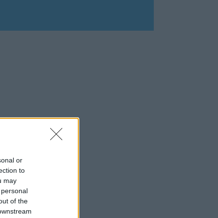
sonal or
ection to
ou may
 personal
out of the
 downstream