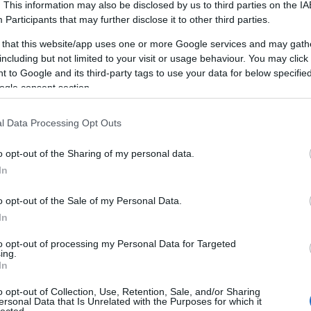
. This information may also be disclosed by us to third parties on the
IA
Participants
that may further disclose it to other third parties.
 that this website/app uses one or more Google services and may gath
including but not limited to your visit or usage behaviour. You may click 
 to Google and its third-party tags to use your data for below specifi
TAMÁSI TERMÁLFÜRDŐ, FÜRDŐ,
T
ÉLMÉNYFÜRDŐ
ogle consent section.
A Tamási termálfürdő várja kedves látogatóit
l Data Processing Opt Outs
télen és nyáron egyaránt.
o opt-out of the Sharing of my personal data.
HUNGARIAN GOOSE DOWN PILLOWS,
In
AUTÓEMELŐ, DÍSZTÁRCSA,
LAKÁSFOTÓZÁS, ANGOL TÁBOR
GYEREKEKNEK 2019
o opt-out of the Sale of my Personal Data.
In
Mi az önfejlesztés?
F
to opt-out of processing my Personal Data for Targeted
Az önfejlesztés egy olyan átfogó folyamat,
ing.
In
amely során az egyén aktívan törekszik
B
személyes és szakmai képességeinek,
o opt-out of Collection, Use, Retention, Sale, and/or Sharing
E
tudásának és általános jólétének
ersonal Data that Is Unrelated with the Purposes for which it
hü
lected.