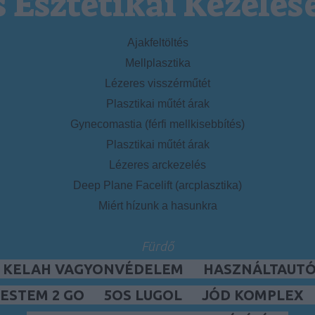
s Esztétikai Kezelés
Ajakfeltöltés
Mellplasztika
Lézeres visszérműtét
Plasztikai műtét árak
Gynecomastia (férfi mellkisebbítés)
Plasztikai műtét árak
Lézeres arckezelés
Deep Plane Facelift (arcplasztika)
Miért hízunk a hasunkra
Fürdő
, KELAH VAGYONVÉDELEM
HASZNÁLTAUTÓ,
ESTEM 2 GO
5OS LUGOL
JÓD KOMPLEX