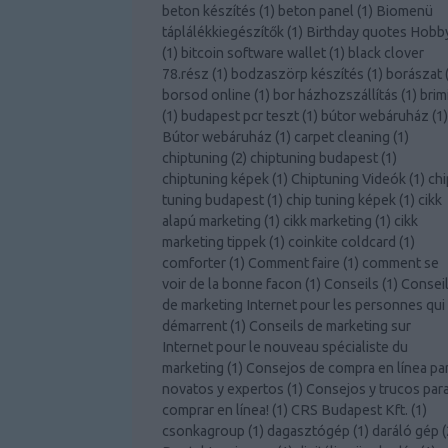
beton készítés
(
1
)
beton panel
(
1
)
Biomenü
táplálékkiegészítők
(
1
)
Birthday quotes Hobb
(
1
)
bitcoin software wallet
(
1
)
black clover
78.rész
(
1
)
bodzaszörp készítés
(
1
)
borászat
borsod online
(
1
)
bor házhozszállítás
(
1
)
brim
(
1
)
budapest pcr teszt
(
1
)
bútor webáruház
(
1
)
Bútor webáruház
(
1
)
carpet cleaning
(
1
)
chiptuning
(
2
)
chiptuning budapest
(
1
)
chiptuning képek
(
1
)
Chiptuning Videók
(
1
)
chi
tuning budapest
(
1
)
chip tuning képek
(
1
)
cikk
alapú marketing
(
1
)
cikk marketing
(
1
)
cikk
marketing tippek
(
1
)
coinkite coldcard
(
1
)
comforter
(
1
)
Comment faire
(
1
)
comment se
voir de la bonne facon
(
1
)
Conseils
(
1
)
Consei
de marketing Internet pour les personnes qui
démarrent
(
1
)
Conseils de marketing sur
Internet pour le nouveau spécialiste du
marketing
(
1
)
Consejos de compra en línea pa
novatos y expertos
(
1
)
Consejos y trucos par
comprar en línea!
(
1
)
CRS Budapest Kft.
(
1
)
csonkagroup
(
1
)
dagasztógép
(
1
)
daráló gép
(