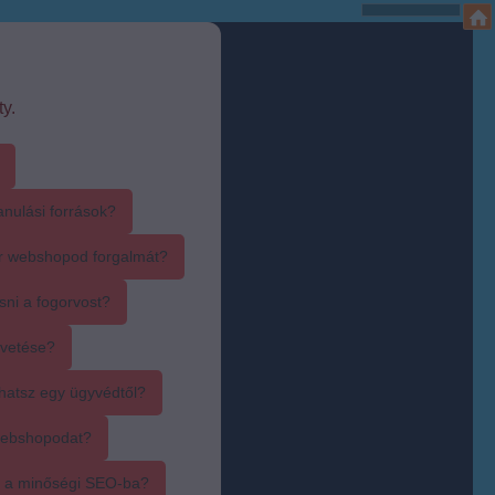
y.
anulási források?
r webshopod forgalmát?
sni a fogorvost?
övetése?
hatsz egy ügyvédtől?
webshopodat?
i a minőségi SEO-ba?