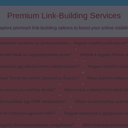
Premium Link-Building Services
xplore premium link-building options to boost your online visibilit
Konténer rendelés és újrahasznosítás – Hogyan segíthet a környezet?
koribb hibák az engedélyeztetés során?
Melyek a legjobb Python t
ségesek egy sikeres online vállalkozáshoz?
Hogyan növeld a búto
einen Termin bei einem Zahnarzt in Sopron?
Mikor érdemes felkere
en should you visit the dentist?
Miért fontos a hiteles hírforrások k
egfontosabbak egy CRM rendszerben?
Milyen eredményekre számít
s do OnlyFans agencies offer?
Hogyan reklámozd a gyógyászati 
egjobb élelmiszerrendelési szolgáltatást?
Miért érdemes befektetn