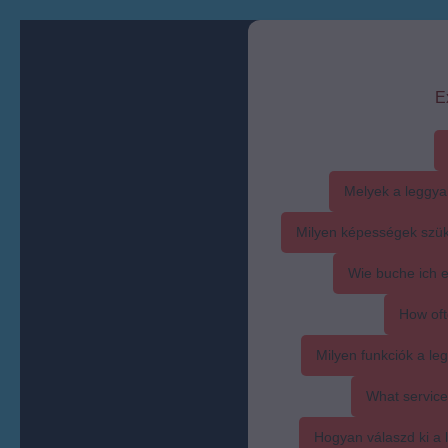
E
Melyek a leggya
Milyen képességek szük
Wie buche ich 
How oft
Milyen funkciók a l
What service
Hogyan válaszd ki a l