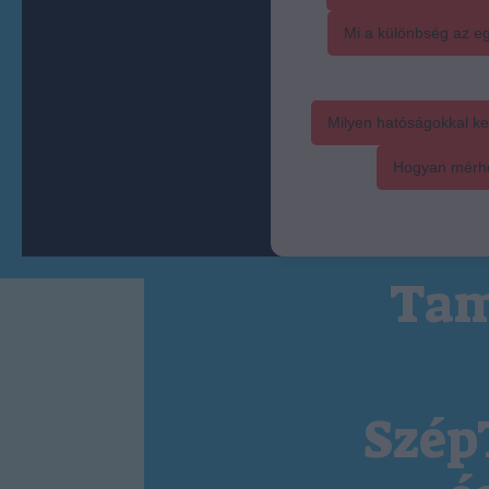
Mi a különbség az eg
Milyen hatóságokkal ke
Hogyan mérhet
Tam
Szép