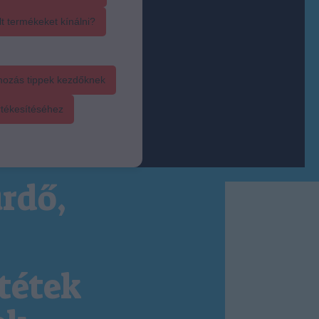
t termékeket kínálni?
mozás tippek kezdőknek
rtékesítéséhez
rdő,
tétek