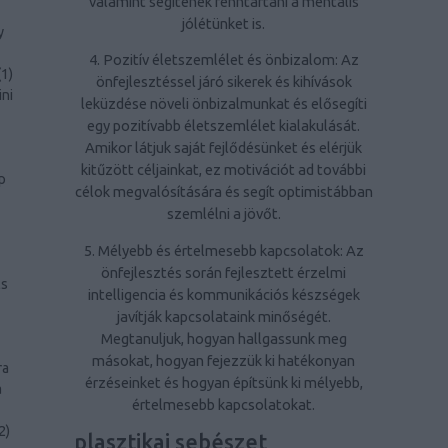
valamint segítenek fenntartani a mentális
jólétünket is.
y
4. Pozitív életszemlélet és önbizalom: Az
(
1
)
önfejlesztéssel járó sikerek és kihívások
ini
leküzdése növeli önbizalmunkat és elősegíti
egy pozitívabb életszemlélet kialakulását.
Amikor látjuk saját fejlődésünket és elérjük
kitűzött céljainkat, ez motivációt ad további
p
célok megvalósítására és segít optimistábban
szemlélni a jövőt.
5. Mélyebb és értelmesebb kapcsolatok: Az
önfejlesztés során fejlesztett érzelmi
ls
intelligencia és kommunikációs készségek
javítják kapcsolataink minőségét.
Megtanuljuk, hogyan hallgassunk meg
másokat, hogyan fejezzük ki hatékonyan
ra
érzéseinket és hogyan építsünk ki mélyebb,
a
értelmesebb kapcsolatokat.
2
)
plasztikai sebészet