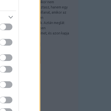
ladó párduckaméleon – amikor nem
gyszerűen egy hüllőt választasz, hanem egy
ülönleges társat Van az a pillanat, amikor az
mber csak „megnézi”, milyen
árduckaméleonok kaphatók. Aztán meglát
gy kék, zöld, piros vagy éppen
arancsszínben pompázó hímet, és azon kapja
agát, hogy már fejben…
kameleonokesfajtai.blog.hu
EEDEK
S 2.0
ejegyzések
,
kommentek
tom
ejegyzések
,
kommentek