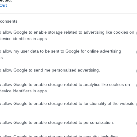
fejlesztésére. Ez a folyamat magában
E
Out
foglalhatja a készségek bővítését, új tudás
e
elsajátítását, az érzelmi intelligencia
k
növelését, az egészséges életmódra való
consents
e
törekvést és a mentális erőnlét javítását. Az
p
o allow Google to enable storage related to advertising like cookies on
önfejlesztés célja,
hogy az egyén felfedezze
e
evice identifiers in apps.
t
n
és kiaknázza saját potenciálját, javítsa
m
életminőségét és pozitívan befolyásolja
o allow my user data to be sent to Google for online advertising
(
1
)
környezetét. De vajon miért is olyan fontos ez
s.
a folyamat, és milyen előnyökkel jár
számunkra?
to allow Google to send me personalized advertising.
rs
Az Önfejlesztés Jelentősége
o allow Google to enable storage related to analytics like cookies on
F
1. Önismeret: Az önfejlesztés elsődleges
evice identifiers in apps.
előnye, hogy mélyreható önismeretre
RS
o allow Google to enable storage related to functionality of the website
tehetünk szert. Megismerve saját
)
b
erősségeinket, gyengeségeinket, érdeklődési
A
em
b
körünket és motivációinkat, jobban tudunk
o allow Google to enable storage related to personalization.
1
)
döntéseket hozni életünk minden területén.
Ez az önismeret lehetővé teszi számunkra,
o allow Google to enable storage related to security, including