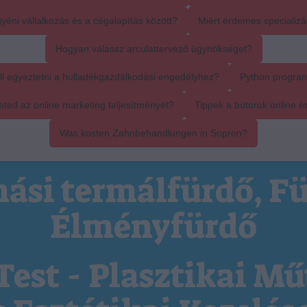
yéni vállalkozás és a cégalapítás között?
Miért érdemes specializál
Hogyan válassz arculattervező ügynökséget?
ll egyeztetni a hulladékgazdálkodási engedélyhez?
Python progra
ed az online marketing teljesítményét?
Tippek a bútorok online é
Was kosten Zahnbehandlungen in Sopron?
ási termálfürdő, Fü
Élményfürdő
Test - Plasztikai Mű