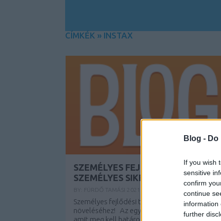
CÍMKÉK
»
INSTAX
Blog -
Do 
If you wish 
SZEMÉLYES FEJLŐDÉSI TIPPEK A
sensitive in
SZEMÉLYES SIKER NÖVELÉSÉHEZ!
confirm you
BY:
FÜRDŐ TAMÁSI
2021. DEC 03.
continue se
Személyes fejlődési tippek a személyes siker
information 
növeléséhez! Az egyik legfontosabb dolog,
further disc
amit meg kell határoznod az önmagad jobbá